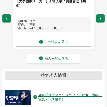
器メー
【大手機械メーカー】工場人事／労務管理（兵
【大手
庫）
地域連
勤務地：神戸
勤務
英語力：不要
英語
給 与：年収 650万円 〜 850万円
給 与：
この求人を見る
求人一覧に戻る
特集求人情報
外資系企業のエンジニア（自動車・機械・
電気・化学業界）