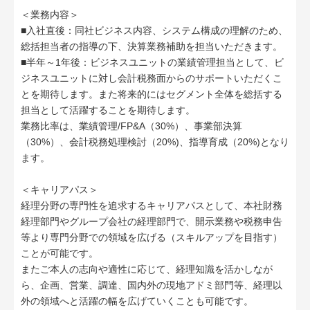
＜業務内容＞
■入社直後：同社ビジネス内容、システム構成の理解のため、
総括担当者の指導の下、決算業務補助を担当いただきます。
■半年～1年後：ビジネスユニットの業績管理担当として、ビ
ジネスユニットに対し会計税務面からのサポートいただくこ
とを期待します。また将来的にはセグメント全体を総括する
担当として活躍することを期待します。
業務比率は、業績管理/FP&A（30%）、事業部決算
（30%）、会計税務処理検討（20%)、指導育成（20%)となり
ます。
＜キャリアパス＞
経理分野の専門性を追求するキャリアパスとして、本社財務
経理部門やグループ会社の経理部門で、開示業務や税務申告
等より専門分野での領域を広げる（スキルアップを目指す）
ことが可能です。
またご本人の志向や適性に応じて、経理知識を活かしなが
ら、企画、営業、調達、国内外の現地アドミ部門等、経理以
外の領域へと活躍の幅を広げていくことも可能です。