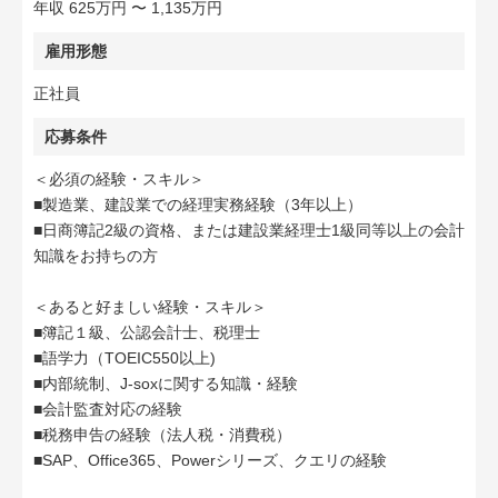
年収 625万円 〜 1,135万円
雇用形態
正社員
応募条件
＜必須の経験・スキル＞
■製造業、建設業での経理実務経験（3年以上）
■日商簿記2級の資格、または建設業経理士1級同等以上の会計
知識をお持ちの方
＜あると好ましい経験・スキル＞
■簿記１級、公認会計士、税理士
■語学力（TOEIC550以上)
■内部統制、J-soxに関する知識・経験
■会計監査対応の経験
■税務申告の経験（法人税・消費税）
■SAP、Office365、Powerシリーズ、クエリの経験