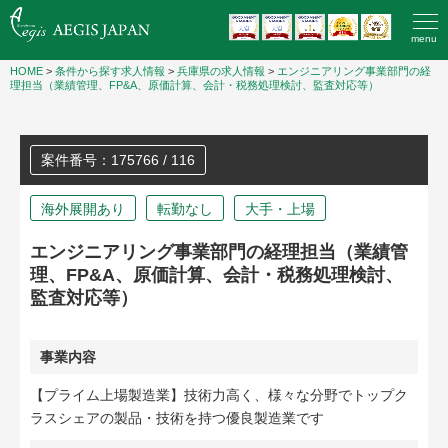
menu
HOME
>
条件から探す求人情報
>
兵庫県の求人情報
>
エンジニアリング事業部門の経
理担当（業績管理、FP&A、原価計算、会計・税務処理検討、監査対応等）
案件番号：175766 / 116
海外展開あり
転勤なし
大手・上場
エンジニアリング事業部門の経理担当（業績管
理、FP&A、原価計算、会計・税務処理検討、
監査対応等）
事業内容
【プライム上場製造業】技術力高く、様々な分野でトップク
ラスシェアの製品・技術を持つ優良製造業です