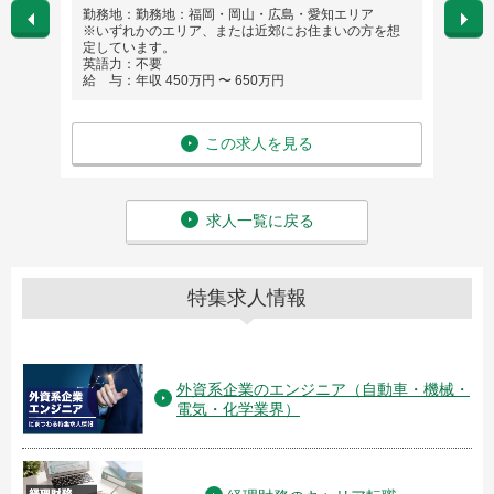
勤務地：勤務地：福岡・岡山・広島・愛知エリア
勤務
※いずれかのエリア、または近郊にお住まいの方を想
英語
定しています。
給 与
英語力：不要
給 与：年収 450万円 〜 650万円
この求人を見る
求人一覧に戻る
特集求人情報
外資系企業のエンジニア（自動車・機械・
電気・化学業界）