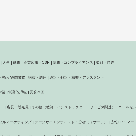
人事
総務・企業広報・CSR
法務・コンプライアンス
知財・特許
・輸入/通関業務
購買・調達
通訳・翻訳・秘書・アシスタント
営業
営業管理職
営業企画
ナー
店長・販売員
その他（教師・インストラクター・サービス関連）
コールセ
タルマーケティング
データサイエンティスト・分析（リサーチ）
広報PR・マー