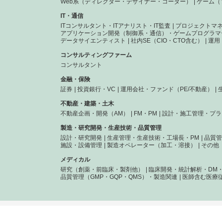
Web系（ディレクター・デザイナー・コーダー）
ゲーム（
IT・通信
ITコンサルタント・ITアナリスト・IT監査
プロジェクトマ
アプリケーション開発（制御系・通信）・ゲームプログラマ
データサイエンティスト
社内SE（CIO・CTO含む）
運用
コンサルティングファーム
コンサルタント
金融・保険
証券
投資銀行・VC
運用会社・ファンド（PE/不動産）
不動産・建築・土木
不動産企画・開発（AM）
FM・PM
設計・施工管理・プラ
製造・研究開発・生産技術・品質管理
設計・研究開発
生産管理・生産技術・工場長・PM
品質管
施設・設備管理
製造オペレーター（加工・溶接）
その他
メディカル
研究（創薬・前臨床・製剤他）
臨床開発・統計解析・DM・
品質管理（GMP・GQP・QMS）・製造関連
医師含む医療