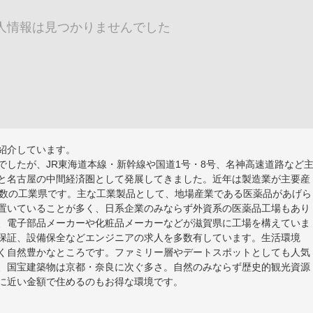
人情報は見つかりませんでした
紹介しています。
でしたが、JR東海道本線・新幹線や国道1号・8号、名神高速道路など
と名古屋の中間経済圏として発展してきました。近年は製造業が主要産
有数の工業県です。主な工業製品として、地場産業である医薬品があげら
置いていることが多く、日系企業のみならず外資系の医薬品工場もあり
、電子部品メーカーや化粧品メーカーなどが滋賀県に工場を構えていま
保証、設備保全などエンジニアの求人を多数有しています。生活環境
く自然豊かなところです。ファミリー層やデートスポットとしても人気
、国宝建築物は京都・奈良に次ぐ多さ。自然のみならず歴史的観光資源
に近い金額で住めるのもお得な環境です。