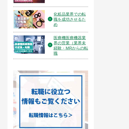
化粧品業界での転
職を成功させるた
め
医療機医療機器業
界の営業（業界未
経験・MRからの転
職