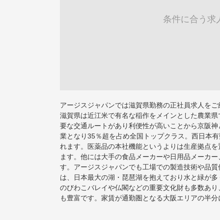
条件に合う求
アージスジャパンでは滋賀県勤務の正社員求人をご
滋賀県は近江米で有名な稲作をメインとした農業県
要な交通ルートがあり利便性が高いことから京阪神
業となり35％超を占め全国トップクラス。西日本
れます。医薬品の本社機能というよりは生産拠点を
ます。他には大手の食品メーカーや日用品メーカー
す。アージスジャパンでも工場での製造技術や品質
は、日本最大の湖・琵琶湖を抱えており水と緑が多
のびわこバレイや仏閣などの重要文化財も多数あり
も豊富です。家賃が通勤圏となる大阪エリアの半分