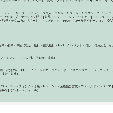
プロデューサー・ディレクター）
広告（アートディレクター・デザイナー・ライ
ネージャー・リーダー
パッケージ導入・プリセールス・セールスエンジニア
アプ
ー
WEBアプリケーション開発
製品エンジニア（ソフトウェア）
インフラエン
・監視・テクニカルサポート・ヘルプデスク
その他（ローカライゼーション・QA
生保・損保・保険代理店
銀行・信託銀行・M&A
クレジット・信販・信用組合
そ
ントエンジニア
その他（不動産・建築）
理・品質保証・EHS
フィールドエンジニア・サービスエンジニア・メカニック
（技術・製造）
GCP
マーケティング・学術・MSL
MR・医療機器営業・フィールドエンジニア
従事者
その他（メディカル）