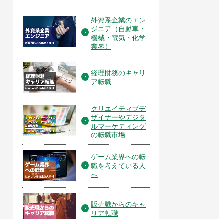
外資系企業のエン
ジニア（自動車・
機械・電気・化学
業界）
経理財務のキャリ
ア転職
クリエイティブデ
ザイナーやデジタ
ルマーケティング
の転職市場
ゲーム業界への転
職を考えている人
へ
販売職からのキャ
リア転職