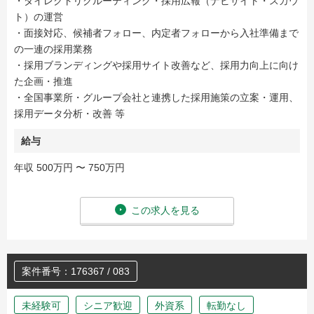
・ダイレクトリクルーティング・採用広報（ナビサイト・スカウ
ト）の運営
・面接対応、候補者フォロー、内定者フォローから入社準備まで
の一連の採用業務
・採用ブランディングや採用サイト改善など、採用力向上に向け
た企画・推進
・全国事業所・グループ会社と連携した採用施策の立案・運用、
採用データ分析・改善 等
給与
年収 500万円 〜 750万円
この求人を見る
案件番号：176367 / 083
未経験可
シニア歓迎
外資系
転勤なし