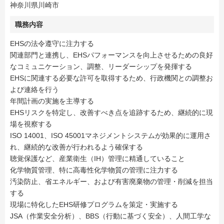
神奈川県川崎市
職務内容
EHSの法令遵守に注力する
関連部門と連携し、EHSパフォーマンスを向上させるための良好
なコミュニケーション、調整、リーダーシップを発揮する
EHSに関連する必要な許可を取得するため、行政機関との調整お
よび連絡を行う
年間計画の実施を主導する
EHSリスクを特定し、改善すべき点を追跡するため、継続的に現
場を視察する
ISO 14001、ISO 45001マネジメントシステムが効果的に運用さ
れ、継続的な改善が行われるよう確保する
聴覚保護など、産業衛生（IH）管理に精通していること
化学物質管理、特に高毒性化学物質の管理に注力する
汚染防止、省エネルギー、および有害廃棄物の管理・削減を担当
する
現場に特化したEHS研修プログラムを策定・実施する
JSA（作業安全分析）、BBS（行動に基づく安全）、人間工学な