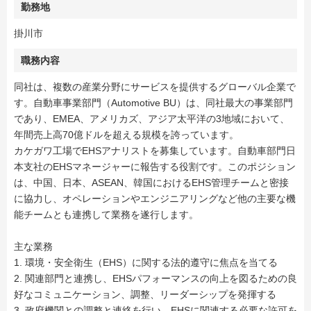
勤務地
掛川市
職務内容
同社は、複数の産業分野にサービスを提供するグローバル企業で
す。自動車事業部門（Automotive BU）は、同社最大の事業部門
であり、EMEA、アメリカズ、アジア太平洋の3地域において、
年間売上高70億ドルを超える規模を誇っています。
カケガワ工場でEHSアナリストを募集しています。自動車部門日
本支社のEHSマネージャーに報告する役割です。このポジション
は、中国、日本、ASEAN、韓国におけるEHS管理チームと密接
に協力し、オペレーションやエンジニアリングなど他の主要な機
能チームとも連携して業務を遂行します。
主な業務
1. 環境・安全衛生（EHS）に関する法的遵守に焦点を当てる
2. 関連部門と連携し、EHSパフォーマンスの向上を図るための良
好なコミュニケーション、調整、リーダーシップを発揮する
3. 政府機関との調整と連絡を行い、EHSに関連する必要な許可を