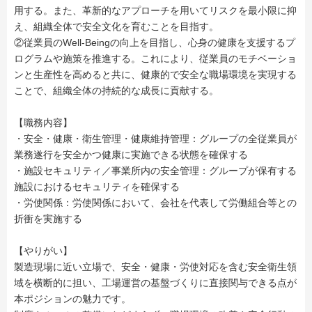
用する。また、革新的なアプローチを用いてリスクを最小限に抑
え、組織全体で安全文化を育むことを目指す。
②従業員のWell-Beingの向上を目指し、心身の健康を支援するプ
ログラムや施策を推進する。これにより、従業員のモチベーショ
ンと生産性を高めると共に、健康的で安全な職場環境を実現する
ことで、組織全体の持続的な成長に貢献する。
【職務内容】
・安全・健康・衛生管理・健康維持管理：グループの全従業員が
業務遂行を安全かつ健康に実施できる状態を確保する
・施設セキュリティ／事業所内の安全管理：グループが保有する
施設におけるセキュリティを確保する
・労使関係：労使関係において、会社を代表して労働組合等との
折衝を実施する
【やりがい】
製造現場に近い立場で、安全・健康・労使対応を含む安全衛生領
域を横断的に担い、工場運営の基盤づくりに直接関与できる点が
本ポジションの魅力です。