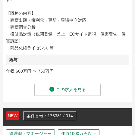
【職務の内容】
・商標出願・権利化・更新・異議申立対応
・商標調査分析
・模倣品対策（税関登録・差止、ECサイト監視、侵害警告、侵
害訴訟）
・商品化権ライセンス 等
給与
年収 600万円 〜 750万円
この求人を見る
NEW
案件番号：176381 / 014
管理職・マネージャー
年収1000万円以上