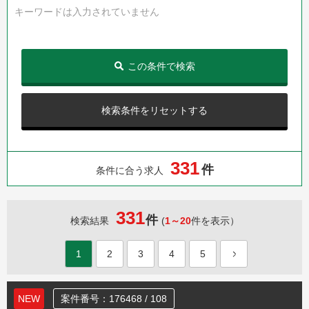
キーワードは入力されていません
この条件で検索
検索条件をリセットする
3
3
1
件
条件に合う求人
331
件
検索結果
(
1～20
件を表示）
1
2
3
4
5
NEW
案件番号：176468 / 108