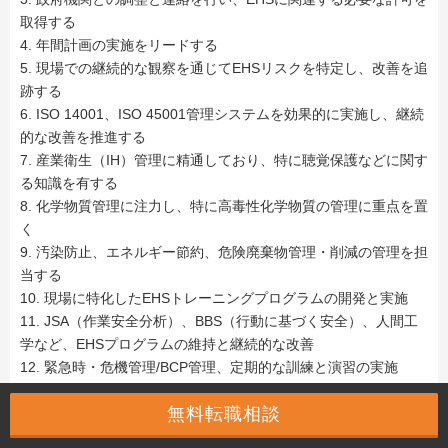
取得する
4. 年間計画の実施をリードする
5. 現場での継続的な観察を通じてEHSリスクを特定し、改善を追
跡する
6. ISO 14001、ISO 45001管理システムを効果的に実施し、継続
的な改善を推進する
7. 産業衛生（IH）管理に精通しており、特に聴覚保護などに関す
る知識を有する
8. 化学物質管理に注力し、特に高毒性化学物質の管理に重点を置
く
9. 汚染防止、エネルギー節約、危険廃棄物管理・削減の管理を担
当する
10. 現場に特化したEHSトレーニングプログラムの開発と実施
11. JSA（作業安全分析）、BBS（行動に基づく安全）、人間工
学など、EHSプログラムの維持と継続的な改善
12. 緊急時・危機管理/BCP管理、定期的な訓練と演習の実施
13. EHSマネージャーから指示されたその他の業務。
無料転職相談
給与