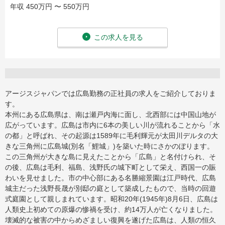
年収 450万円 〜 550万円
この求人を見る
アージスジャパンでは広島勤務の正社員の求人をご紹介しておりま
す。
本州にある広島県は、南は瀬戸内海に面し、北西部には中国山地が
広がっています。広島は市内に6本の美しい川が流れることから「水
の都」と呼ばれ、その起源は1589年に毛利輝元が太田川デルタの大
きな三角州に広島城(別名「鯉城」)を築いた時にさかのぼります。
この三角州が大きな島に見えたことから「広島」と名付けられ、そ
の後、広島は毛利、福島、浅野氏の城下町として栄え、西国一の賑
わいを見せました。市の中心部にある名勝縮景園は江戸時代、広島
城主だった浅野長晟が別邸の庭として築成したもので、当時の回遊
式庭園として親しまれています。昭和20年(1945年)8月6日、広島は
人類史上初めての原爆の惨禍を受け、約14万人が亡くなりました。
壊滅的な被害の中からめざましい復興を遂げた広島は、人類の恒久