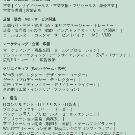
営業
インサイドセールス・営業支援・プリセールス
海外営業
営業管理職
営業企画
店舗・販売・MD・サービス関連
店舗設計・開発・管理
SV・エリアマネージャー・トレーナー
店長・販売員
その他（教師・インストラクター・サービス関連）
コールセンター・カスタマーサービス
バイヤー・MD・VMD
マーケティング・企画・広報
マーケティング・商品企画・セールスプロモーション
デジタルマーケティング
データサイエンティスト・分析（リサーチ）
広報PR・マーコム・広告宣伝
クリエイティブ（Web・ゲーム・広告）
Web系（ディレクター・デザイナー・コーダー）
ゲーム（プロデューサー・ディレクター）
広告（アートディレクター・デザイナー・ライター）
その他（工業・インテリア・ファッション）
IT・通信
ITコンサルタント・ITアナリスト・IT監査
プロジェクトマネージャー・リーダー
パッケージ導入・プリセールス・セールスエンジニア
アプリケーション開発（業務系）
アプリケーション開発（制御系・通信）・ゲームプログラマー
WEBアプリケーション開発
製品エンジニア（ソフトウェア）
インフラエンジニア・サーバーエンジニア
ネットワークエンジニア