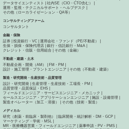
データサイエンティスト
社内SE（CIO・CTO含む）
運用・監視・テクニカルサポート・ヘルプデスク
その他（ローカライゼーション・QA等）
コンサルティングファーム
コンサルタント
金融・保険
証券
投資銀行・VC
運用会社・ファンド（PE/不動産）
生保・損保・保険代理店
銀行・信託銀行・M&A
クレジット・信販・信用組合
その他（金融）
不動産・建築・土木
不動産企画・開発（AM）
FM・PM
設計・施工管理・プラントエンジニア
その他（不動産・建築）
製造・研究開発・生産技術・品質管理
設計・研究開発
生産管理・生産技術・工場長・PM
品質管理・品質保証・EHS
フィールドエンジニア・サービスエンジニア・メカニック
セールスエンジニア・アプリケーションエンジニア
施設・設備管理
製造オペレーター（加工・溶接）
その他（技術・製造）
メディカル
研究（創薬・前臨床・製剤他）
臨床開発・統計解析・DM・GCP
マーケティング・学術・MSL
MR・医療機器営業・フィールドエンジニア
薬事申請・PV・PMS