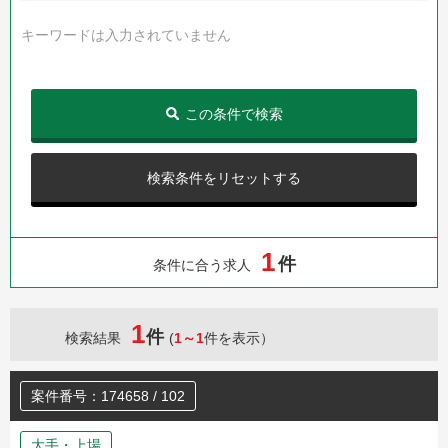
キーワードは入力されていません
この条件で検索
検索条件をリセットする
1
件
条件に合う求人
1
件
検索結果
(
1～1
件を表示）
案件番号：174658 / 102
大手・上場