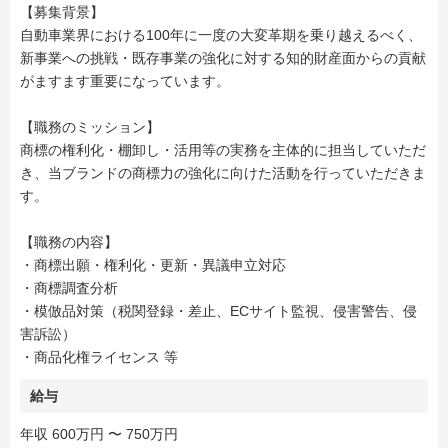
【募集背景】
自動車業界における100年に一度の大変革期を乗り越えるべく、
新事業への挑戦・既存事業の強化に対する知的財産面からの貢献
がますます重要になっています。
【職務のミッション】
商標の権利化・棚卸し・活用等の実務を主体的に担当していただ
き、当ブランドの商標力の強化に向けた活動を行っていただきま
す。
【職務の内容】
・商標出願・権利化・更新・異議申立対応
・商標調査分析
・模倣品対策（税関登録・差止、ECサイト監視、侵害警告、侵
害訴訟）
・商品化権ライセンス 等
給与
年収 600万円 〜 750万円