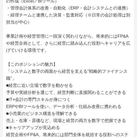
の作成（Excel／BIツール）
・管理会計体系の改善・自動化（ERP・会計システムとの連携）
・経理チームと連携した決算・監査対応（※日常の会計処理は別
担当が中心）
事業計画や経営管理に一段深く関わりながら、将来的にはFP&A
や経営企画として、さらに経営に踏み込んだ役割へキャリアを広
げていける環境です。
【このポジションの魅力】
「システムと数字の両面から経営を支える“戦略的ファイナンス
職”」
■経営に近い立場で数字を動かせる
予算や実績分析を通じて、経営判断に直接関わることができる
■IT×会計の専門スキルが身につく
ERPやBIツールを使い、データ分析・仕組み改善に携われる
■小売業のビジネス構造を理解できる
売上・在庫・原価など、現場と経営の両方を数字で把握できる
■キャリアアップが見込める
経営企画やFP&A、将来的には部門全体を統括する役割へのステ