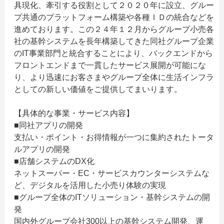
具現化、牽引する役割として２０２０年に設立、グルー
プ共通のプラットフォーム構築や各種ＩＤの統合などを
進めております。この２４年１２月からグループ小売各
社の基幹システムを長年構築してきた同社グループ企業
のIT事業部門と統合することにより、バックエンドから
フロントエンドまで一貫したサービス展開が可能にな
り、より迅速にお客さまやグループ全体に生活インフラ
としての新しい価値をご提供してまいります。
【具体的な事業・サービス内容】
■同社アプリの開発
支払い・ポイント・お得情報が一つに集約されたトータ
ルアプリの開発
■店舗システムのDX化
ネットスーパー・EC・サービスカウンターシステムな
ど、デジタルを活用した小売り体験の実現
■グループ全体のITソリューション・基幹システムの開
発
国内外グループ会社300以上の基幹システム開発、運