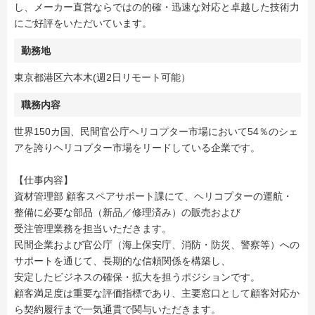
し、メーカー直営ならではの的確・迅速な対応と卓越した技術力
にご好評をいただいています。
勤務地
東京都港区六本木(週2日リモート可能）
職務内容
世界150カ国、民間官公庁ヘリコプター市場において54％のシェ
アを誇りヘリコプター市場をリードしている企業です。
【仕事内容】
資材管理部 顧客スペアサポート課にて、ヘリコプターの運航・
整備に必要な部品（新品／修理済み）の販売および
受注管理業務を担当いただきます。
民間企業および官公庁（海上保安庁、消防・防災、警察等）への
サポートを通じて、長期的な信頼関係を構築し、
安定したビジネスの確保・拡大を担うポジションです。
顧客満足度は重要な評価指標であり、主要窓口として顧客対応か
ら契約履行まで一気通貫で関与いただきます。