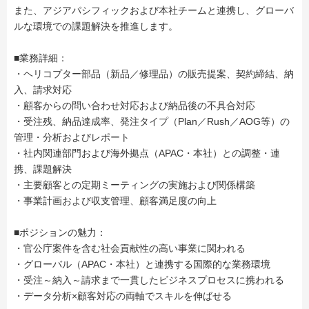
また、アジアパシフィックおよび本社チームと連携し、グローバ
ルな環境での課題解決を推進します。
■業務詳細：
・ヘリコプター部品（新品／修理品）の販売提案、契約締結、納
入、請求対応
・顧客からの問い合わせ対応および納品後の不具合対応
・受注残、納品達成率、発注タイプ（Plan／Rush／AOG等）の
管理・分析およびレポート
・社内関連部門および海外拠点（APAC・本社）との調整・連
携、課題解決
・主要顧客との定期ミーティングの実施および関係構築
・事業計画および収支管理、顧客満足度の向上
■ポジションの魅力：
・官公庁案件を含む社会貢献性の高い事業に関われる
・グローバル（APAC・本社）と連携する国際的な業務環境
・受注～納入～請求まで一貫したビジネスプロセスに携われる
・データ分析×顧客対応の両軸でスキルを伸ばせる