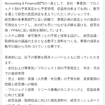
Accounting & Finance部門の一員として、全社・事業別・プロジ
ェクト別の予算策定から予実管理、収益性分析までを担い、数字
を通じて経営の意思決定を支えていただくポジションです。
経営層や各事業部門と近い距離で、事業計画の策定とその進捗の
可視化をリードし、次の打ち手につながる示唆を届ける、経営企
画・FP&Aに近い役割を期待しています。
システム開発・保守案件ごとの予算と採算を設計し、経営会議・
取締役会の議論の土台となる数字と資料をつくる。事業の成長を
数字の面から方向づけていく仕事です。
具体的には、以下の業務を既存メンバーとともに担っていただき
ます。
・全社および事業別／プロジェクト別の予算策定と、年次・月次
での進捗管理
・売上・粗利・原価（人件費・外注費）の予実分析、差異要因の
把握と経営層への報告
・プロジェクト採算・リソース稼働のモニタリングと、収益改善
に向けた提案
・経営会議・取締役会に向けた報告資料や、経営ダッシュボード