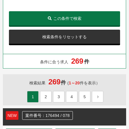
この条件で検索
検索条件をリセットする
2
6
9
件
条件に合う求人
269
件
検索結果
(
1～20
件を表示）
1
2
3
4
5
NEW
案件番号：176494 / 078