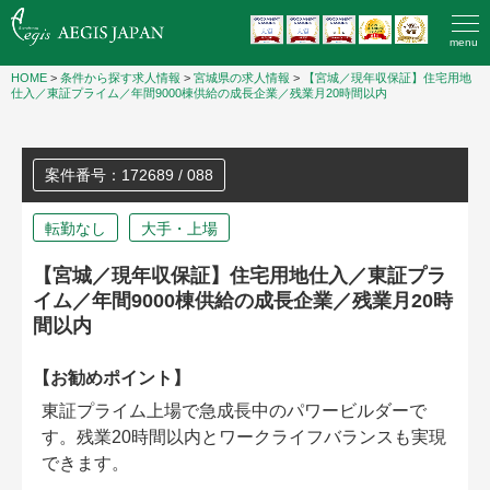
menu
HOME
>
条件から探す求人情報
>
宮城県の求人情報
>
【宮城／現年収保証】住宅用地
仕入／東証プライム／年間9000棟供給の成長企業／残業月20時間以内
案件番号：172689 / 088
転勤なし
大手・上場
【宮城／現年収保証】住宅用地仕入／東証プラ
イム／年間9000棟供給の成長企業／残業月20時
間以内
【お勧めポイント】
東証プライム上場で急成長中のパワービルダーで
す。残業20時間以内とワークライフバランスも実現
できます。