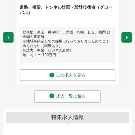
勤務
道路、橋梁、トンネル計画・設計技術者（グロー
【給排
バル）
上場／
勤務地：東京（神保町）、大阪、札幌、仙台、福岡 他
勤務地
全国の事業所
埼玉県,
※地域を限定しての採用は行っておりませんのでご了
県, 福
承ください（転勤あり）
県, 大
英語力：中級（ビジネス経験）
英語
給 与： 〜 700万円
給 与
この求人を見る
求人一覧に戻る
特集求人情報