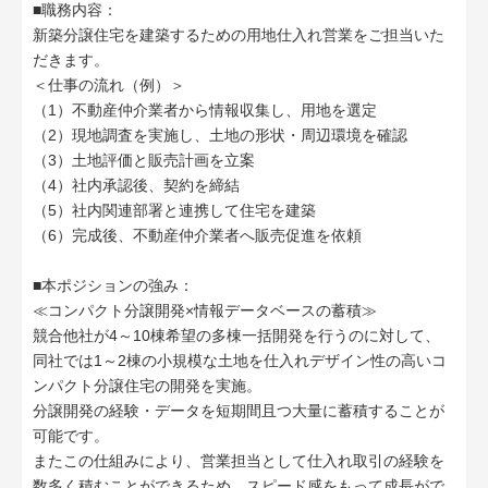
■職務内容：
新築分譲住宅を建築するための用地仕入れ営業をご担当いた
だきます。
＜仕事の流れ（例）＞
（1）不動産仲介業者から情報収集し、用地を選定
（2）現地調査を実施し、土地の形状・周辺環境を確認
（3）土地評価と販売計画を立案
（4）社内承認後、契約を締結
（5）社内関連部署と連携して住宅を建築
（6）完成後、不動産仲介業者へ販売促進を依頼
■本ポジションの強み：
≪コンパクト分譲開発×情報データベースの蓄積≫
競合他社が4～10棟希望の多棟一括開発を行うのに対して、
同社では1～2棟の小規模な土地を仕入れデザイン性の高いコ
ンパクト分譲住宅の開発を実施。
分譲開発の経験・データを短期間且つ大量に蓄積することが
可能です。
またこの仕組みにより、営業担当として仕入れ取引の経験を
数多く積むことができるため、スピード感をもって成長がで