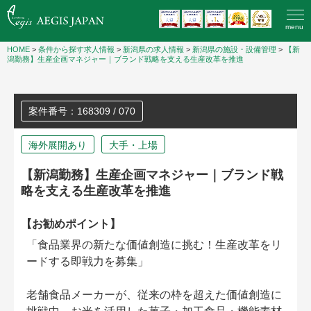
menu
HOME
>
条件から探す求人情報
>
新潟県の求人情報
>
新潟県の施設・設備管理
>
【新
潟勤務】生産企画マネジャー｜ブランド戦略を支える生産改革を推進
案件番号：168309 / 070
海外展開あり
大手・上場
【新潟勤務】生産企画マネジャー｜ブランド戦
略を支える生産改革を推進
【お勧めポイント】
「食品業界の新たな価値創造に挑む！生産改革をリ
ードする即戦力を募集」
老舗食品メーカーが、従来の枠を超えた価値創造に