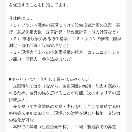
を促進することを目指してます。
具体的には…
（１）ブランド戦略の実現に向けて設備投資計画の立案・実
行（意思決定支援・採算計算・所要量計算・能力計算など）
（２） 市場競争力ある原価構築・コストダウンの推進（能率
測定・原価計算・設備管理など）
（３）現場力向上への小集団活動の推進（コミュニケーショ
ン能力・傾聴力・巻き込み力など）
■キャリアパス／入社して得られるやりがい
・企画職能ではありながら、製造関連の知識・能力も高めら
れるため、自身の幅を広げることが可能。次のキャリアの選
択肢拡大。
・長期視点で生産戦略の立案・実行を行うことで蓄積する戦
略構築スキルに加えて、現場との対峙を通じた折衝・交渉力
の強化が可能
・本部での昇進（生産企画部長）、工場・製造課での昇進