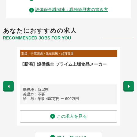
設備保全職関連：職務経歴書の書き方
あなたにおすすめの求人
RECOMMENDED JOBS FOR YOU
製造・研究開発・生産技術・品質管理
製造・研
設備の
【新潟】設備保全 プライム上場食品メーカー
【新潟
スキル
来の健
勤務地：新潟県
勤務
英語力：不要
英語
給 与：年収 400万円 〜 600万円
給 与
この求人を見る