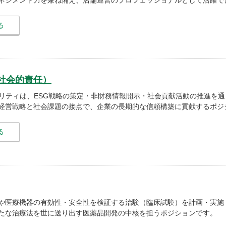
ネジメント力を兼ね備え、店舗運営のプロフェッショナルとして活躍で
る
の社会的責任）
ビリティは、ESG戦略の策定・非財務情報開示・社会貢献活動の推進を
経営戦略と社会課題の接点で、企業の長期的な信頼構築に貢献するポジ
る
や医療機器の有効性・安全性を検証する治験（臨床試験）を計画・実施
たな治療法を世に送り出す医薬品開発の中核を担うポジションです。