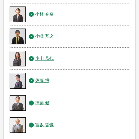
小林 令奈
小峰 基之
小山 恭代
佐藤 博
神藤 健
宮坂 哲也