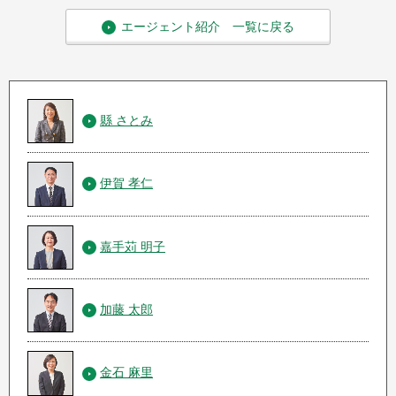
エージェント紹介 一覧に戻る
縣 さとみ
伊賀 孝仁
嘉手苅 明子
加藤 太郎
金石 麻里