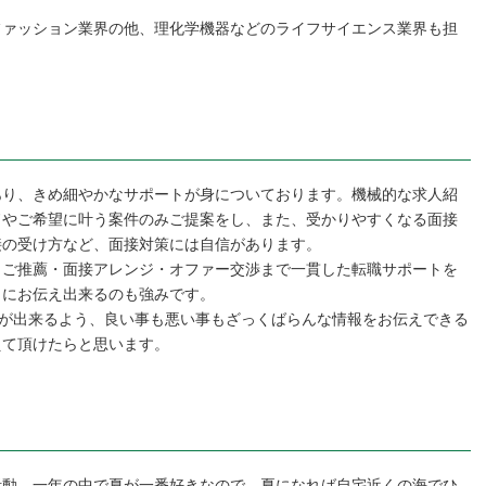
ファッション業界の他、理化学機器などのライフサイエンス業界も担
あり、きめ細やかなサポートが身についております。機械的な求人紹
ドやご希望に叶う案件のみご提案をし、また、受かりやすくなる面接
接の受け方など、面接対策には自信があります。
・ご推薦・面接アレンジ・オファー交渉まで一貫した転職サポートを
トにお伝え出来るのも強みです。
択が出来るよう、良い事も悪い事もざっくばらんな情報をお伝えできる
えて頂けたらと思います。
活動。一年の中で夏が一番好きなので、夏になれば自宅近くの海でひ