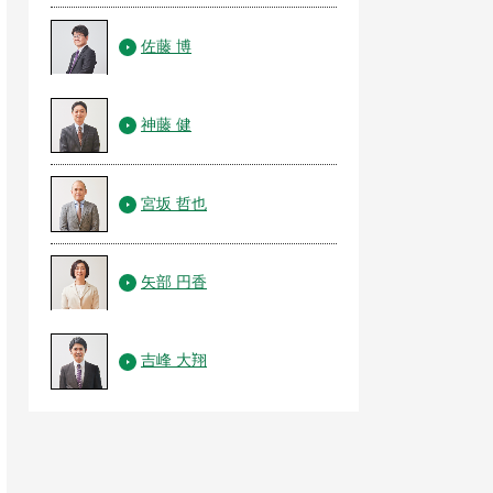
佐藤 博
神藤 健
宮坂 哲也
矢部 円香
吉峰 大翔