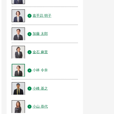
嘉手苅 明子
加藤 太郎
金石 麻里
小林 令奈
小峰 基之
小山 恭代