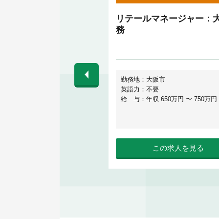
ザーサポートマネージャ
リテールマネージャー：
】グローバル展開するベ
務
ーグループ／EV充電、
事業
東京都港区高輪
勤務地：大阪市
不要
英語力：不要
収 400万円 〜 600万円
給 与：年収 650万円 〜 750万円
この求人を見る
この求人を見る