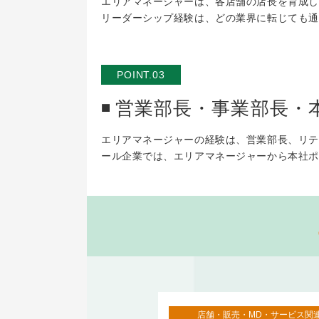
エリアマネージャーは、各店舗の店長を育成し
リーダーシップ経験は、どの業界に転じても通
POINT.03
営業部長・事業部長・
エリアマネージャーの経験は、営業部長、リテ
ール企業では、エリアマネージャーから本社ポ
・販売・MD・サービス関連
店舗・販売・MD・サービス関