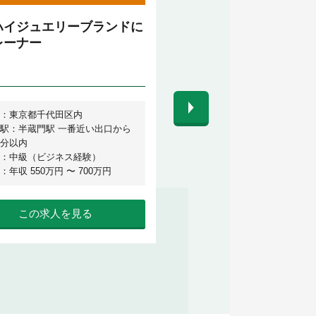
ハイジュエリーブランドに
エステティシャン経験
レーナー
製品開発支援、教育業
本社オフィス）
：東京都千代田区内
勤務地：大阪府大阪市
駅：半蔵門駅 一番近い出口から
英語力：不要
分以内
給 与：年収 400万円 〜 600
：中級（ビジネス経験）
：年収 550万円 〜 700万円
この求人を見る
この求人を見る