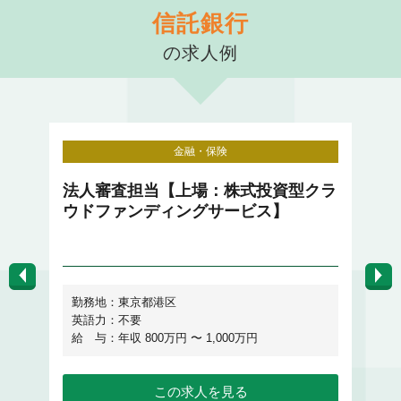
信託銀行
の求人例
金融・保険
法人審査担当【上場：株式投資型クラ
法
ウドファンディングサービス】
勤務地：東京都港区
英語力：不要
給 与：年収 800万円 〜 1,000万円
給
この求人を見る