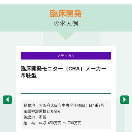
臨床開発
の求人例
メディカル
、
臨床開発モニター（CRA）メーカー
メ
セ
常駐型
資
勤務地：大阪府大阪市中央区今橋四丁目4番7号
京阪神淀屋橋ビル9階
英語力：不要
給
給 与：年収 450万円 〜 700万円