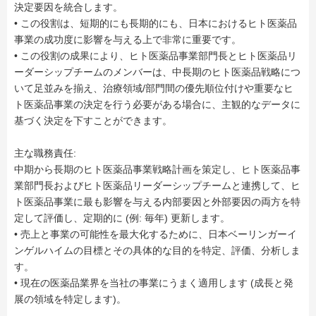
決定要因を統合します。
• この役割は、短期的にも長期的にも、日本におけるヒト医薬品
事業の成功度に影響を与える上で非常に重要です。
• この役割の成果により、ヒト医薬品事業部門長とヒト医薬品リ
ーダーシップチームのメンバーは、中長期のヒト医薬品戦略につ
いて足並みを揃え、治療領域/部門間の優先順位付けや重要なヒ
ト医薬品事業の決定を行う必要がある場合に、主観的なデータに
基づく決定を下すことができます。
主な職務責任:
中期から長期のヒト医薬品事業戦略計画を策定し、ヒト医薬品事
業部門長およびヒト医薬品リーダーシップチームと連携して、ヒ
ト医薬品事業に最も影響を与える内部要因と外部要因の両方を特
定して評価し、定期的に (例: 毎年) 更新します。
• 売上と事業の可能性を最大化するために、日本ベーリンガーイ
ンゲルハイムの目標とその具体的な目的を特定、評価、分析しま
す。
• 現在の医薬品業界を当社の事業にうまく適用します (成長と発
展の領域を特定します)。