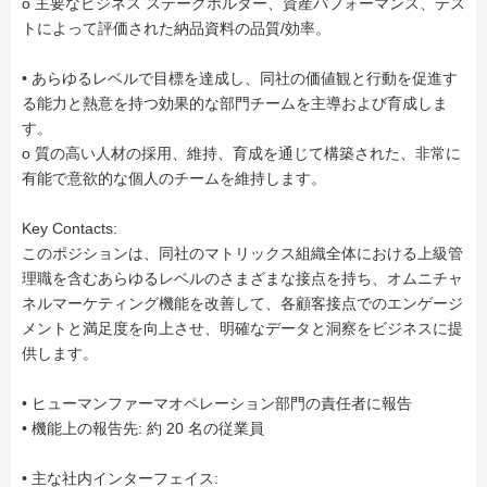
o 主要なビジネス ステークホルダー、資産パフォーマンス、テス
トによって評価された納品資料の品質/効率。
• あらゆるレベルで目標を達成し、同社の価値観と行動を促進す
る能力と熱意を持つ効果的な部門チームを主導および育成しま
す。
o 質の高い人材の採用、維持、育成を通じて構築された、非常に
有能で意欲的な個人のチームを維持します。
Key Contacts:
このポジションは、同社のマトリックス組織全体における上級管
理職を含むあらゆるレベルのさまざまな接点を持ち、オムニチャ
ネルマーケティング機能を改善して、各顧客接点でのエンゲージ
メントと満足度を向上させ、明確なデータと洞察をビジネスに提
供します。
• ヒューマンファーマオペレーション部門の責任者に報告
• 機能上の報告先: 約 20 名の従業員
• 主な社内インターフェイス: