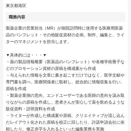
東京都港区
職務内容
製薬企業の営業担当（MR）が病院訪問時に使用する医療用医薬
品のパンフレット・その他販促資材の企画、制作、編集と、ライ
ターのマネジメントを担当します。
▼具体的には・・・▼
・薬の製品情報概要（医薬品のパンフレット）や各種学術冊子な
どのプロモーション資材の原稿を構成案から作成
・与えられた情報を文章に書き起こすだけではなく、医学文献や
専門書を調べ、医療関係者に取材し、総合的に情報収集を行い、
原稿を作成
・製薬企業側の意向、エンドユーザーである医師の意向を汲み取
りながらの原稿を作成し、患者さんが安心して薬を飲めるような
販促資料・説明資料を作成
・ライターが作成した構成案や原稿、クリエイティブが流し込ん
だレイアウト化された原稿を校正に回したり、許諾申請会社に依
頼したり、修正赤字を入れるといった編集業務を実施