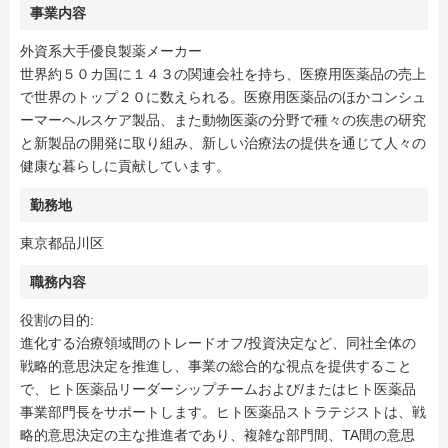
事業内容
外資系大手優良製薬メーカー
世界約５０カ国に１４３の関連会社を持ち、医療用医薬品の売上
で世界のトップ２０に数えられる。医療用医薬品のほかコンシュ
ーマーヘルスケア製品、また動物医薬の分野で種々の疾患の研究
と新製品の開発に取り組み、新しい治療法の提供を通じて人々の
健康な暮らしに貢献しています。
勤務地
東京都品川区
職務内容
役割の目的:
進化する治療領域間のトレードオフ/投資決定など、同社全体の
戦略的意思決定を推進し、事業の総合的な視点を提供すること
で、ヒト医薬品リーダーシップチームおよび/またはヒト医薬品
事業部門長をサポートします。ヒト医薬品ストラテジストは、戦
略的意思決定の主な推進者であり、複雑な部門間、TA間の意思