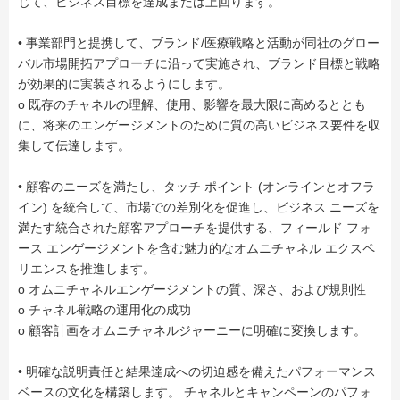
じて、ビジネス目標を達成または上回ります。
• 事業部門と提携して、ブランド/医療戦略と活動が同社のグロー
バル市場開拓アプローチに沿って実施され、ブランド目標と戦略
が効果的に実装されるようにします。
o 既存のチャネルの理解、使用、影響を最大限に高めるととも
に、将来のエンゲージメントのために質の高いビジネス要件を収
集して伝達します。
• 顧客のニーズを満たし、タッチ ポイント (オンラインとオフラ
イン) を統合して、市場での差別化を促進し、ビジネス ニーズを
満たす統合された顧客アプローチを提供する、フィールド フォ
ース エンゲージメントを含む魅力的なオムニチャネル エクスペ
リエンスを推進します。
o オムニチャネルエンゲージメントの質、深さ、および規則性
o チャネル戦略の運用化の成功
o 顧客計画をオムニチャネルジャーニーに明確に変換します。
• 明確な説明責任と結果達成への切迫感を備えたパフォーマンス
ベースの文化を構築します。 チャネルとキャンペーンのパフォ