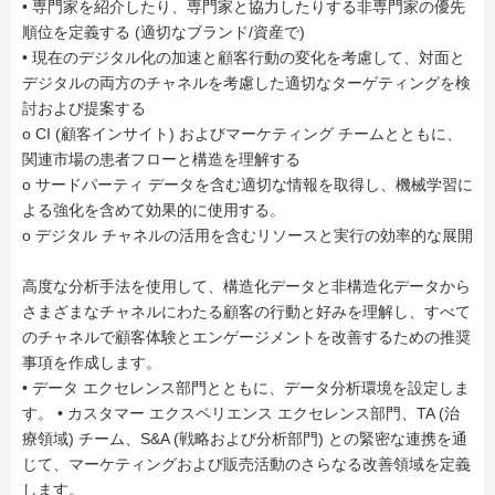
• 専門家を紹介したり、専門家と協力したりする非専門家の優先
順位を定義する (適切なブランド/資産で)
• 現在のデジタル化の加速と顧客行動の変化を考慮して、対面と
デジタルの両方のチャネルを考慮した適切なターゲティングを検
討および提案する
o CI (顧客インサイト) およびマーケティング チームとともに、
関連市場の患者フローと構造を理解する
o サードパーティ データを含む適切な情報を取得し、機械学習に
よる強化を含めて効果的に使用する。
o デジタル チャネルの活用を含むリソースと実行の効率的な展開
高度な分析手法を使用して、構造化データと非構造化データから
さまざまなチャネルにわたる顧客の行動と好みを理解し、すべて
のチャネルで顧客体験とエンゲージメントを改善するための推奨
事項を作成します。
• データ エクセレンス部門とともに、データ分析環境を設定しま
す。 • カスタマー エクスペリエンス エクセレンス部門、TA (治
療領域) チーム、S&A (戦略および分析部門) との緊密な連携を通
じて、マーケティングおよび販売活動のさらなる改善領域を定義
します。