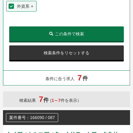
外資系
×
この条件で検索
検索条件をリセットする
7
件
条件に合う求人
7
件
検索結果
(
1～7
件を表示）
案件番号：166090 / 087