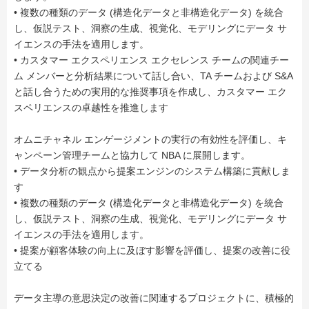
• 複数の種類のデータ (構造化データと非構造化データ) を統合
し、仮説テスト、洞察の生成、視覚化、モデリングにデータ サ
イエンスの手法を適用します。
• カスタマー エクスペリエンス エクセレンス チームの関連チー
ム メンバーと分析結果について話し合い、TA チームおよび S&A
と話し合うための実用的な推奨事項を作成し、カスタマー エク
スペリエンスの卓越性を推進します
オムニチャネル エンゲージメントの実行の有効性を評価し、キ
ャンペーン管理チームと協力して NBA に展開します。
• データ分析の観点から提案エンジンのシステム構築に貢献しま
す
• 複数の種類のデータ (構造化データと非構造化データ) を統合
し、仮説テスト、洞察の生成、視覚化、モデリングにデータ サ
イエンスの手法を適用します。
• 提案が顧客体験の向上に及ぼす影響を評価し、提案の改善に役
立てる
データ主導の意思決定の改善に関連するプロジェクトに、積極的