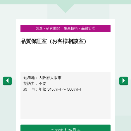
製造・研究開発・生産技術・品質管理
良
品質保証室（お客様相談室）
【
）
ル
勤務地：大阪府大阪市
英語力：不要
給 与：年収 345万円 〜 500万円
給
この求人を見る