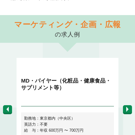
マーケティング・企画・広報
の求人例
マーケティング・企画・広報
領
MD・バイヤー（化粧品・健康食品・
【
サプリメント等）
ミ
勤務地：東京都内（中央区）
英語力：不要
給 与：年収 600万円 〜 700万円
給