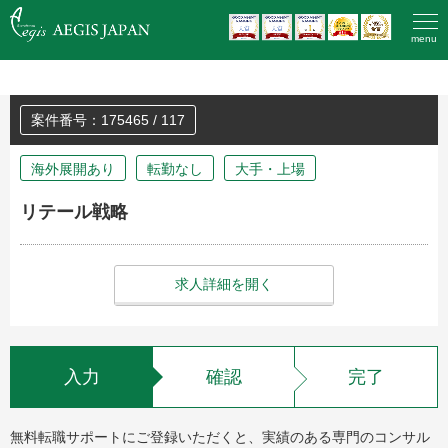
HOME
>
登録済みの方のエントリー
menu
案件番号：175465 / 117
海外展開あり
転勤なし
大手・上場
リテール戦略
求人詳細を開く
入力
確認
完了
無料転職サポートにご登録いただくと、実績のある専門のコンサル