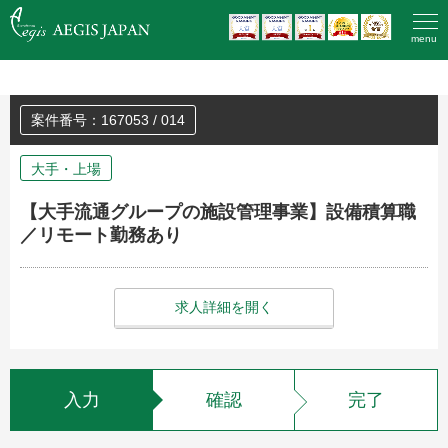
HOME
>
登録済みの方のエントリー
menu
案件番号：167053 / 014
大手・上場
【大手流通グループの施設管理事業】設備積算職
／リモート勤務あり
求人詳細を開く
入力
確認
完了