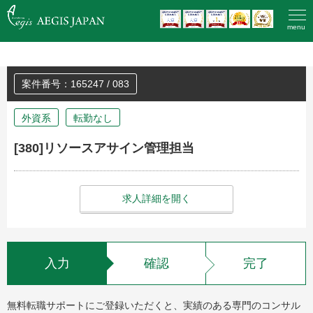
HOME
>
登録済みの方のエントリー
menu
案件番号：165247 / 083
外資系
転勤なし
[380]リソースアサイン管理担当
求人詳細を開く
入力
確認
完了
無料転職サポートにご登録いただくと、実績のある専門のコンサル