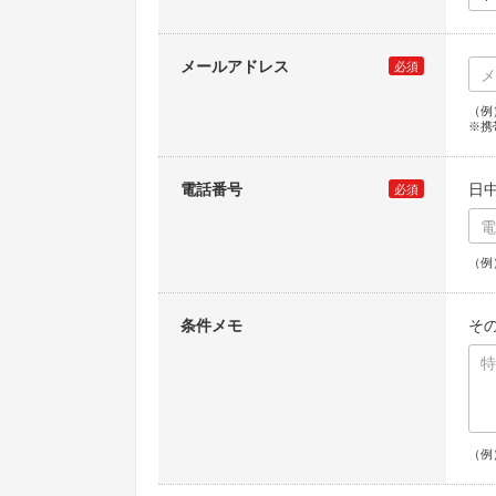
メールアドレス
必須
（例）
※携
電話番号
日
必須
（例）
条件メモ
そ
（例）