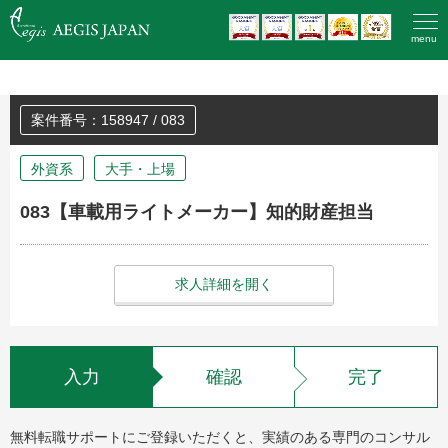
HOME
>
登録済みの方のエントリー
menu
案件番号：158947 / 083
外資系
大手・上場
083【車載用ライトメーカー】知的財産担当
求人詳細を開く
入力
確認
完了
無料転職サポートにご登録いただくと、実績のある専門のコンサル