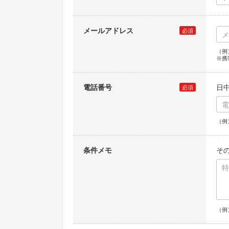
メールアドレス
必須
（例）
※携
電話番号
日
必須
（例）
条件メモ
そ
（例）