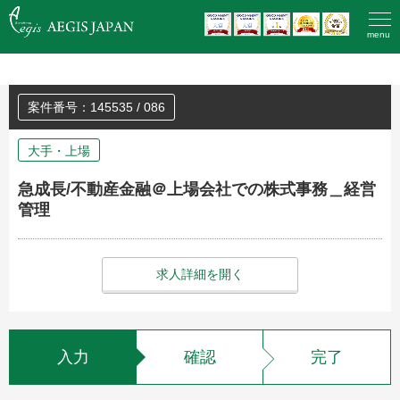
HOME
>
登録済みの方のエントリー
menu
案件番号：145535 / 086
大手・上場
急成長/不動産金融＠上場会社での株式事務＿経営
管理
求人詳細を開く
入力
確認
完了