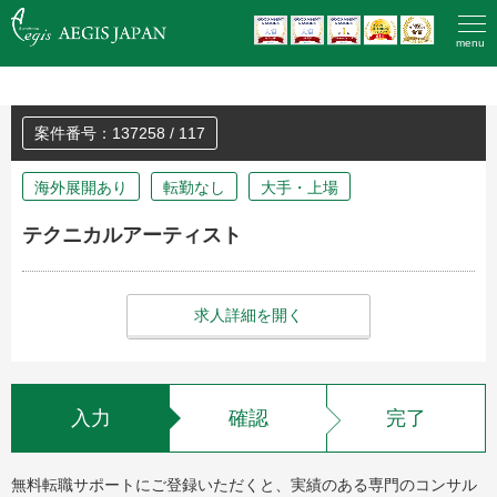
HOME
>
登録済みの方のエントリー
menu
案件番号：137258 / 117
海外展開あり
転勤なし
大手・上場
テクニカルアーティスト
求人詳細を開く
入力
確認
完了
無料転職サポートにご登録いただくと、実績のある専門のコンサル