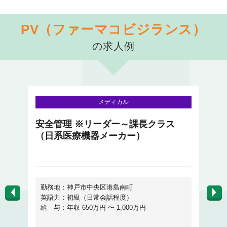
PV（ファーマコビジランス）
の求人例
メディカル
事
安全管理 ※リーダー～課長クラス
【
（日系医療機器メーカー）
科
勤務地：神戸市中央区港島南町
英語力：初級（日常会話程度）
給 与：年収 650万円 〜 1,000万円
給