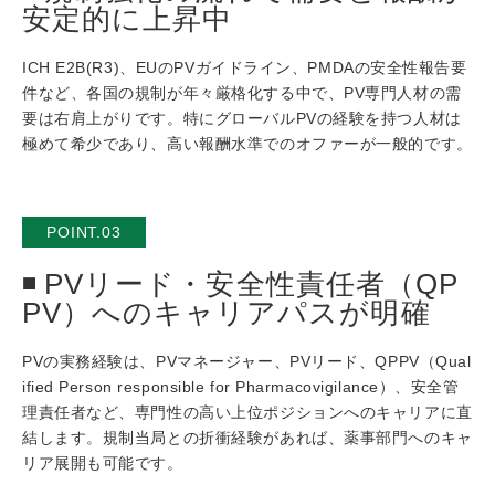
安定的に上昇中
ICH E2B(R3)、EUのPVガイドライン、PMDAの安全性報告要
件など、各国の規制が年々厳格化する中で、PV専門人材の需
要は右肩上がりです。特にグローバルPVの経験を持つ人材は
極めて希少であり、高い報酬水準でのオファーが一般的です。
POINT.03
PVリード・安全性責任者（QP
PV）へのキャリアパスが明確
PVの実務経験は、PVマネージャー、PVリード、QPPV（Qual
ified Person responsible for Pharmacovigilance）、安全管
理責任者など、専門性の高い上位ポジションへのキャリアに直
結します。規制当局との折衝経験があれば、薬事部門へのキャ
リア展開も可能です。