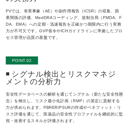
PVでは、有害事象（AE）や副作用報告（ICSR）の収集、因
果関係の評価、MedDRAコーディング、規制当局（PMDA、F
DA、EMA）への定期・迅速報告を正確かつ期限内に行う実務
力が不可欠です。GVP省令やICHガイドラインに準拠したプロ
セス管理が品質の基盤です。
POINT.02
シグナル検出とリスクマネジ
メントの分析力
安全性データベースの解析を通じてシグナル（新たな安全性懸
念）を検出し、リスク最小化計画（RMP）の策定に貢献する
力が求められます。PBRER/PSURの作成やベネフィット・リ
スク評価を通じて、医薬品の安全性プロファイルを継続的に監
視・改善するスキルが評価されます。