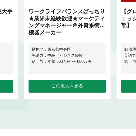
品大手
ワークライフバランスばっちり
【グロ
★業界未経験歓迎★マーケティ
ェッ
ングマネージャー＠外資系衛生
部】
機器メーカー
勤務地：東京都中央区
勤務地
英語力：中級（ビジネス経験）
英語力
給 与：年収 600万円 〜 800万円
給 与
この求人を見る