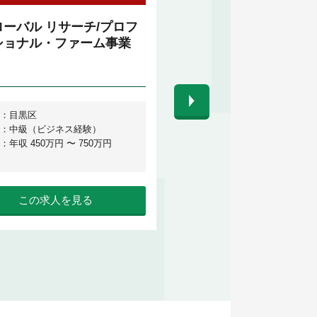
ーバル リサーチ/プロフ
DBアナリスト（東）
ショナル・ファーム事業
：目黒区
勤務地：東京都渋谷区 ※メン
：中級（ビジネス経験）
20%がお客様先勤務。
：年収 450万円 〜 750万円
英語力：不要
給 与：年収 450万円 〜 600
この求人を見る
この求人を見る