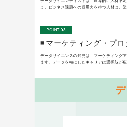
データサイエンティストは、世界的に人材不足が
え、ビジネス課題への適用力を持つ人材は、業
POINT.03
マーケティング・プロ
データサイエンスの知見は、マーケティングア
ます。データを軸にしたキャリアは選択肢が広
デ
ーケティング・企画・広報
マーケティング・企画・広報