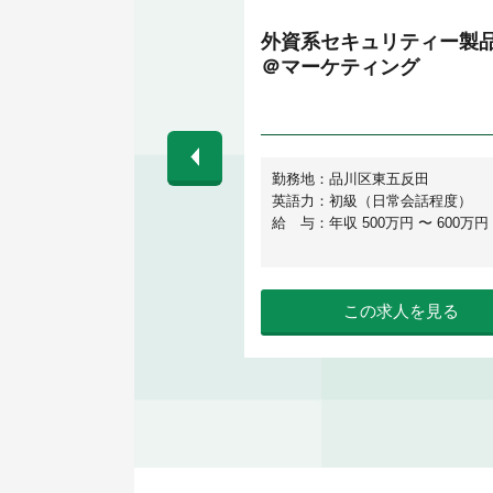
クトマネージャー
外資系セキュリティー製
＠マーケティング
東京都港区
勤務地：品川区東五反田
不要
英語力：初級（日常会話程度）
 800万円 〜 1,000万円
給 与：年収 500万円 〜 600万円
この求人を見る
この求人を見る