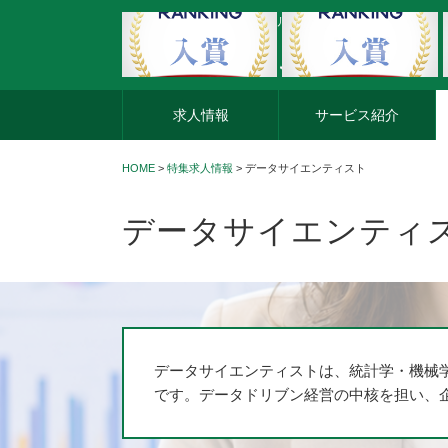
外資系企業の転職・キャリア転職ならアージスジャパン
求人情報
サービス紹介
HOME
>
特集求人情報
> データサイエンティスト
データサイエンティ
データサイエンティストは、統計学・機械
です。データドリブン経営の中核を担い、