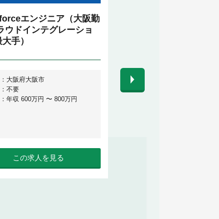
esforceエンジニア（大阪勤
パッケージ導入エンジ
クラウドインテグレーショ
京）
最大手）
：大阪府大阪市
勤務地：東京都
：不要
英語力：不要
：年収 600万円 〜 800万円
給 与：年収 350万円 〜 700
この求人を見る
この求人を見る