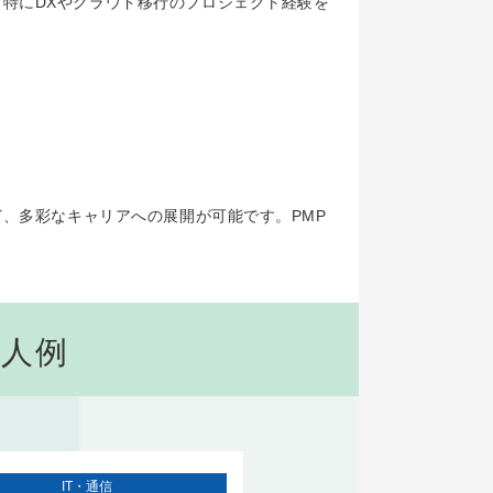
。特にDXやクラウド移行のプロジェクト経験を
ど、多彩なキャリアへの展開が可能です。PMP
求人例
IT・通信
IT・通信