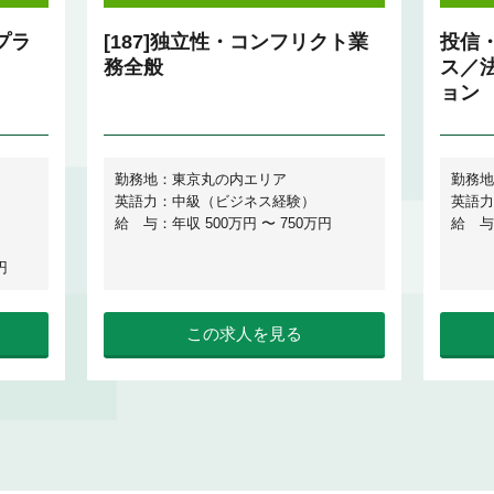
プラ
[187]独立性・コンフリクト業
投信
務全般
ス／
ョン
勤務地：東京丸の内エリア
勤務地
英語力：中級（ビジネス経験）
英語力
給 与：年収 500万円 〜 750万円
給 与：
円
この求人を見る