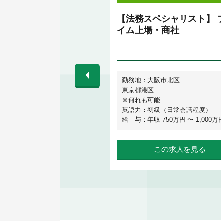
・コンプライアンス（グ
【法務スペシャリスト】 
ル事業）】知見と挑戦を
イム上場・商社
/グローバルプラットフ
運営企業
目黒区
勤務地：大阪市北区
不要
東京都港区
 700万円 〜 1,200万円
※何れも可能
英語力：初級（日常会話程度）
給 与：年収 750万円 〜 1,000万
この求人を見る
この求人を見る