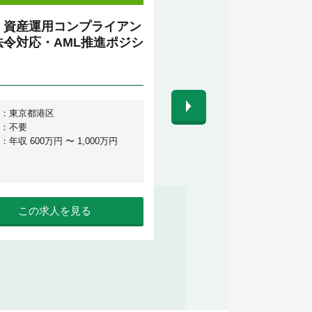
・資産運用コンプライアン
[178]独立性・コンフ
法令対応・AML推進ポジシ
務全般
：東京都港区
勤務地：東京丸の内エリア
：不要
英語力：中級（ビジネス経験）
年収 600万円 〜 1,000万円
給 与：年収 800万円 〜 1,20
この求人を見る
この求人を見る