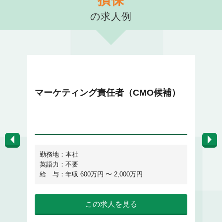
損保
の求人例
マーケティング・企画・広報
テ
マーケティング責任者（CMO候補）
プ
勤務地：本社
英語力：不要
給 与：年収 600万円 〜 2,000万円
給
この求人を見る