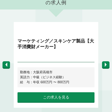
の求人例
マーケティング・企画・広報
戦
マーケティング／スキンケア製品【大
W
手消費財メーカー】
E
勤務地：大阪府高槻市
英語力：中級（ビジネス経験）
給 与：年収 600万円 〜 800万円
給
この求人を見る