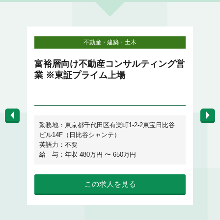
不動産・建築・土木
戦
富裕層向け不動産コンサルティング営
施
業 ※東証プライム上場
勤務地：東京都千代田区有楽町1-2-2東宝日比谷
ビル14F（日比谷シャンテ）
英語力：不要
給
給 与：年収 480万円 〜 650万円
この求人を見る