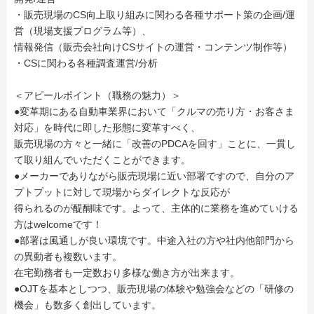
・販売現場のCS向上取り組みに関わる各種サポート策の企画/運
営（現場支援プログラム等）、
情報発信（販売会社向けCSサイトの運営・コンテンツ制作等）
・CSに関わる各種調査運営/分析
＜アピールポイント（職務の魅力）＞
●変革期にある自動車業界において「クルマの売り方・お客さま
対応」を時代に即した形態に変革すべく、
販売現場の方々と一緒に「改善のPDCAを回す」ことに、一貫し
て取り組んでいただくことができます。
●メーカーでありながら販売現場に近い部署ですので、自分のア
プトプットに対して現場からダイレクトな反応が
得られるのが醍醐味です。よって、主体的に業務を進めていける
方はwelcomeです！
●部署は風通しが良い環境です。中途入社の方や社内他部門から
の異動者も複数います。
在宅勤務者も一定数おり多様な働き方が出来ます。
●OJTを基本としつつ、販売現場の体験や勉強会などの「研修の
機会」も数多く創出しています。