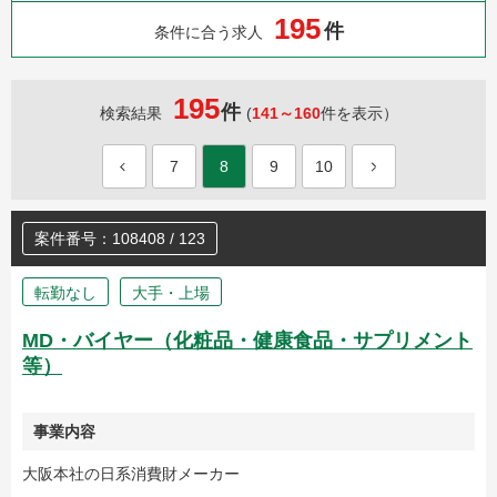
1
9
5
件
条件に合う求人
195
件
検索結果
(
141～160
件を表示）
7
8
9
10
案件番号：108408 / 123
転勤なし
大手・上場
MD・バイヤー（化粧品・健康食品・サプリメント
等）
事業内容
大阪本社の日系消費財メーカー