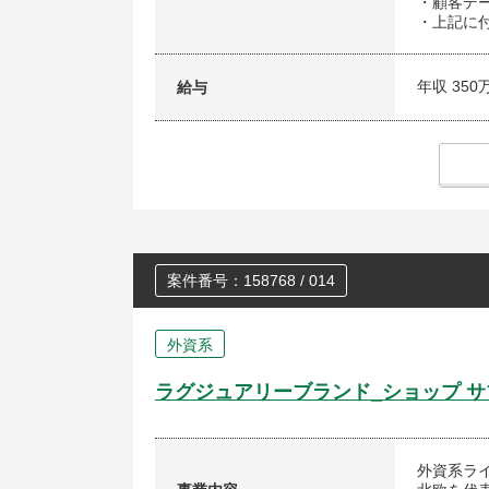
・顧客デ
・上記に付
年収 350
給与
案件番号：158768 / 014
外資系
ラグジュアリーブランド_ショップ 
外資系ラ