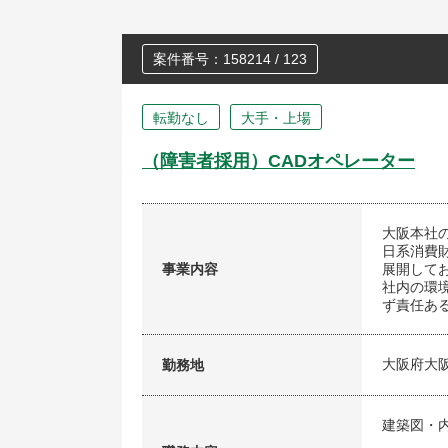
案件番号：158214 / 123
転勤なし
大手・上場
（障害者採用）CADオペレーター
大阪本社
日系消費
事業内容
展開して
社内の環
ず責任あ
大阪府大
勤務地
建築図・