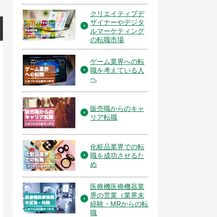
クリエイティブデ
ザイナーやデジタ
ルマーケティング
の転職市場
ゲーム業界への転
職を考えている人
へ
販売職からのキャ
リア転職
化粧品業界での転
職を成功させるた
め
医療機医療機器業
界の営業（業界未
経験・MRからの転
職