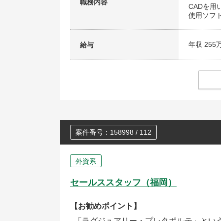
職務内容
CADを
使用ソフト
年収 255
給与
案件番号：158998 / 112
外資系
セールススタッフ（福岡）
【お勧めポイント】
「ラグジュアリー・プレタポルテ」とい