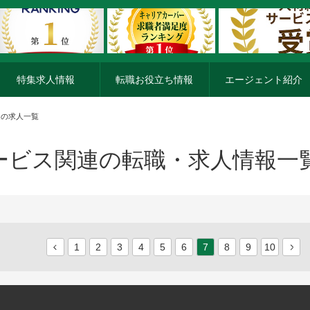
特集求人情報
転職お役立ち情報
エージェント紹介
連の求人一覧
ービス関連の転職・求人情報一
1
2
3
4
5
6
7
8
9
10