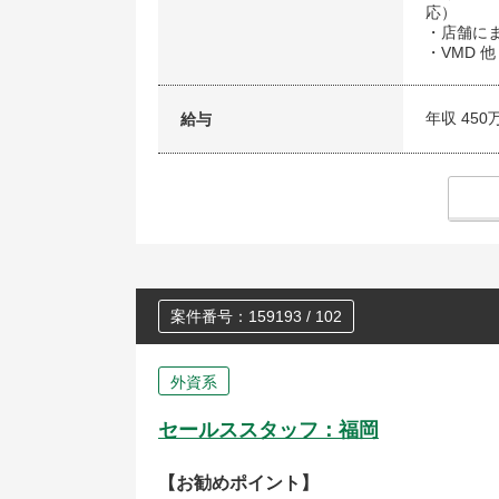
応）
・店舗に
・VMD 他
年収 450
給与
案件番号：159193 / 102
外資系
セールススタッフ：福岡
【お勧めポイント】