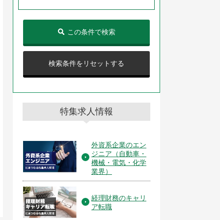
この条件で検索
検索条件をリセットする
特集求人情報
外資系企業のエン
ジニア（自動車・
機械・電気・化学
業界）
経理財務のキャリ
ア転職