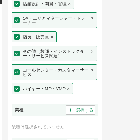
店舗設計・開発・管理
×
SV・エリアマネージャー・トレ
×
ーナー
店長・販売員
×
その他（教師・インストラクタ
×
ー・サービス関連）
コールセンター・カスタマーサー
×
ビス
バイヤー・MD・VMD
×
＋
業種
選択する
業種は選択されていません