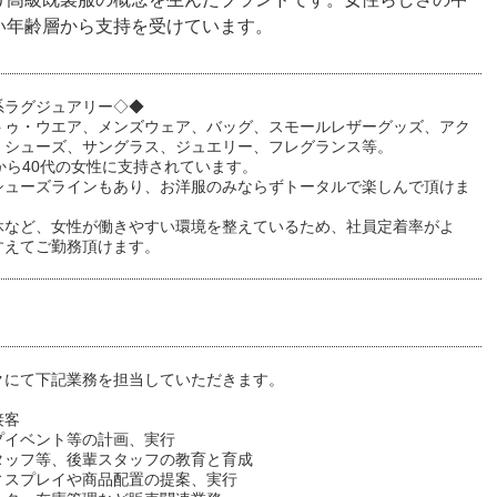
い年齢層から支持を受けています。
系ラグジュアリー◇◆
トゥ・ウエア、メンズウェア、バッグ、スモールレザーグッズ、アク
、シューズ、サングラス、ジュエリー、フレグランス等。
から40代の女性に支持されています。
シューズラインもあり、お洋服のみならずトータルで楽しんで頂けま
休など、女性が働きやすい環境を整えているため、社員定着率がよ
すえてご勤務頂けます。
クにて下記業務を担当していただきます。
接客
プイベント等の計画、実行
タッフ等、後輩スタッフの教育と育成
ィスプレイや商品配置の提案、実行