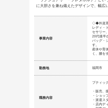
に大胆さを兼ね備えたデザインで、幅広
◇◆外資
レディ・
セサリー
20代後半
事業内容
バッグ・
す。
産休や育
く、腰を
福岡市
勤務地
ブティッ
・販売、
・ショッ
職務内容
・派遣ス
・店内デ