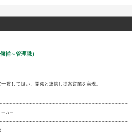
候補～管理職）
で一貫して担い、開発と連携し提案営業を実現。
メーカー
都