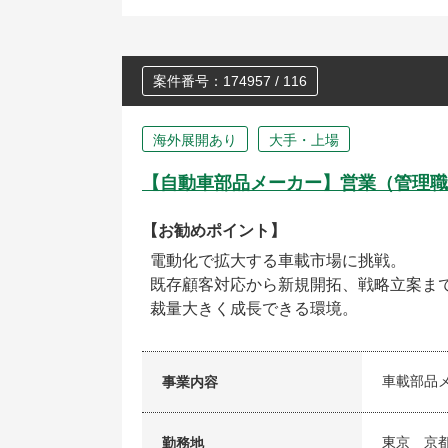
案件番号：174957 / 116
海外展開あり
大手・上場
【自動車部品メーカー】営業（管理職
【お勧めポイント】
電動化で拡大する車載市場に挑戦。
既存顧客対応から新規開拓、戦略立案ま
裁量大きく成長できる環境。
車載部品
事業内容
東京 京
勤務地