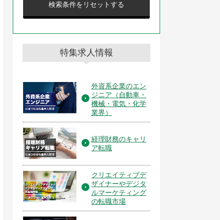
検索条件をリセットする
特集求人情報
外資系企業のエン
ジニア（自動車・
機械・電気・化学
業界）
経理財務のキャリ
ア転職
クリエイティブデ
ザイナーやデジタ
ルマーケティング
の転職市場