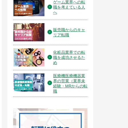
ゲーム業界への転
職を考えている人
へ
販売職からのキャ
リア転職
化粧品業界での転
職を成功させるた
め
医療機医療機器業
界の営業（業界未
経験・MRからの転
職