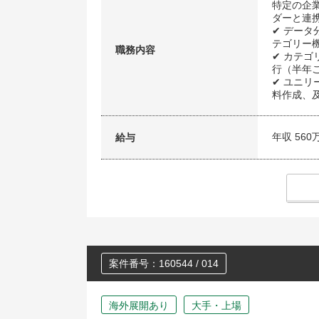
特定の企
ダーと連
✔ データ
テゴリー
職務内容
✔ カテ
行（半年
✔ ユニ
料作成、
年収 560
給与
案件番号：160544 / 014
海外展開あり
大手・上場