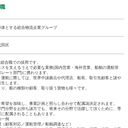
職
母体とする総合物流企業グループ
代田区
:総合職での採用です。
ネスを支えるうえで必要な業務(国内営業・海外営業、船舶の運航管
ポレート部門)に携わります。
・運航に際しては、世界中䛾拠点や代理店、船長、取引先顧客と䛾や
発生します。
より、船の種類や顧客、取り扱う貨物も様々です。
ご希望を加味し、事業計画と照らし合わせて配属䛿決定されます。
専門分野をお持ち䛾方でも、将来その分野で活躍して頂くために、専
署に配属されることもあります。
の一例
門（顧客対応／運航管理／船舶調達など）