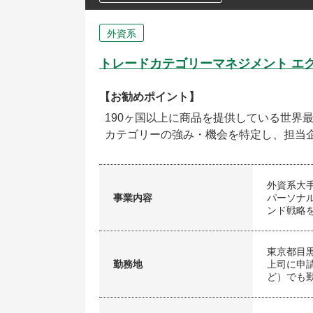
外資系
トレードカテゴリーマネジメント エ
【お勧めポイント】
190ヶ国以上に商品を提供している世界
カテゴリーの強み・機会を特定し、担当
外資系大
事業内容
パーソナ
ンド戦略
東京都目
勤務地
上司に申
ど）でも