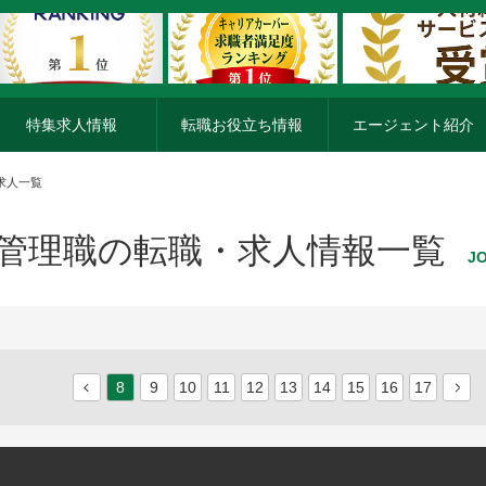
特集求人情報
転職お役立ち情報
エージェント紹介
求人一覧
管理職の転職・求人情報一覧
J
8
9
10
11
12
13
14
15
16
17