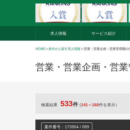
外資系企業の転職・キャリア転職ならアージスジャパン
求人情報
サービス紹介
HOME
>
条件から探す求人情報
> 営業・営業企画・営業管理職の
営業・営業企画・営業
533
件
検索結果
(
141～160
件を表示）
案件番号：173954 / 089