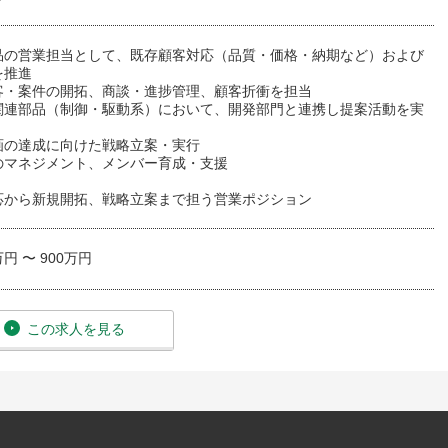
品の営業担当として、既存顧客対応（品質・価格・納期など）および
を推進
客・案件の開拓、商談・進捗管理、顧客折衝を担当
関連部品（制御・駆動系）において、開発部門と連携し提案活動を実
画の達成に向けた戦略立案・実行
のマネジメント、メンバー育成・支援
応から新規開拓、戦略立案まで担う営業ポジション
万円 〜 900万円
この求人を見る