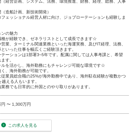
門（経営企画、システム、法務、環境推進、財務、経理、総務、人事
門（造船計画、新技術開発）
ロフェッショナル経営人材に向け、ジョブローテーションも経験しま
ョンの魅力
職種が経験でき、ゼネラリストとして成長できます☆
や営業、ターミナル関連業務といった海運実務、及びIT経理、法務、
事といった仕事を幅広くご経験頂きます。
ーテーションは1部署3~5年です。配属に関しては人事考課と、希望
れます。
キルを活かし、海外勤務にもチャレンジ可能な環境です☆
無く、海外勤務が可能です。
上従業員総合職の25%が海外勤務中であり、海外駐在経験が複数かつ
を越える人もいます。
内業務でも日常的に外国とのやり取りがあります。
万円 〜 1,300万円
この求人を見る