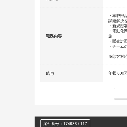
・車載部
課題解決
・新規顧
・電動化
職務内容
施
・販売計
・チーム
※顧客対
年収 800
給与
案件番号：174936 / 117