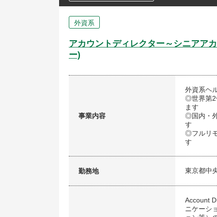
外資系
アカウントディレクター～シニアアカ
ー)
外資系ヘ
◎世界第
ます
事業内容
◎国内・
す
◎フルリ
す
東京都中
勤務地
Accou
ニケーシ