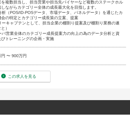
業を複数担当し、担当営業や担当先バイヤーなど複数のステークホル
携しながらカテゴリー全体の成長最大化を目指します。
分析（POS/ID-POSデータ、市場データ、パネルデータ）を通じたカ
機会の特定とカテゴリー成長策の立案、提案
ゴリーキャプテンとして、担当企業の棚割り提案及び棚割り業務の遂
ごと）
リーバ営業全体のカテゴリー成長提案力の向上の為のデータ分析と資
及びトレーニングの企画・実施
万円 〜 900万円
この求人を見る