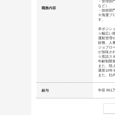
・管理部
など）
職務内容
・技術部
※海運プ
す。
本ポジシ
☆幅広い
運航管理
財務、人
ジョブロ
が加味さ
☆英語ス
年齢制限
また、陸
通算10年
また、社
年収 861
給与