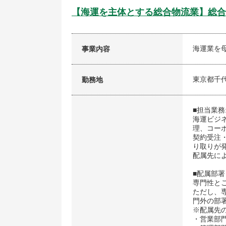
【海運を主体とする総合物流業】総合
海運業を
事業内容
東京都千
勤務地
■担当業務
海運ビジ
理、コー
契約受注
り取りが
配属先に
■配属部署
専門性と
ただし、
門外の部
※配属先
・営業部