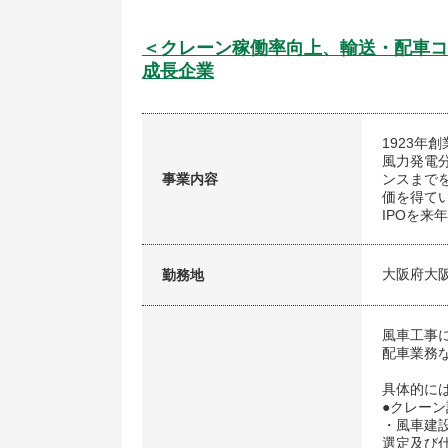
＜クレーン稼働率向上、輸送・配車コ
成長企業
1923年
風力発電
事業内容
ンスまで
価を得て
IPOを
大阪府大
勤務地
風車工事
配車業務
具体的に
●クレー
・風車建
選定及び