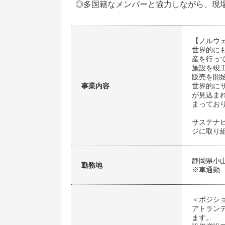
◎多国籍なメンバーと協力しながら、現
【ノルウ
世界的に
産を行っ
施設を竣工
販売を開
事業内容
世界的に
が見込ま
まってお
サステナ
ジに取り
静岡県小
勤務地
※車通勤
＜ポジシ
アトラン
ます。