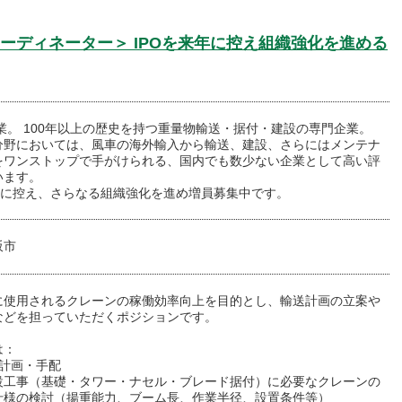
ーディネーター＞ IPOを来年に控え組織強化を進める
創業。 100年以上の歴史を持つ重量物輸送・据付・建設の専門企業。
分野においては、風車の海外輸入から輸送、建設、さらにはメンテナ
をワンストップで手がけられる、国内でも数少ない企業として高い評
います。
来年に控え、さらなる組織強化を進め増員募集中です。
阪市
に使用されるクレーンの稼働効率向上を目的とし、輸送計画の立案や
などを担っていただくポジションです。
は：
ン計画・手配
設工事（基礎・タワー・ナセル・ブレード据付）に必要なクレーンの
仕様の検討（揚重能力、ブーム長、作業半径、設置条件等）