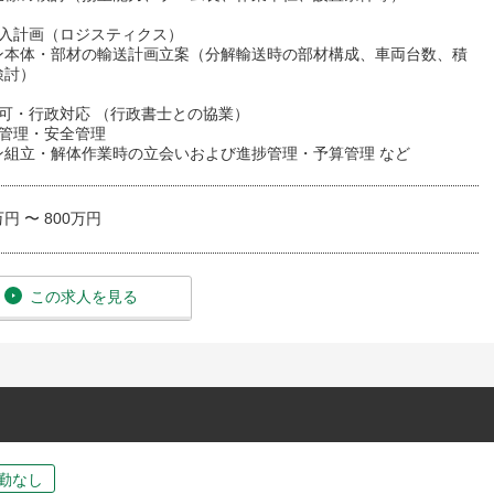
搬入計画（ロジスティクス）
ン本体・部材の輸送計画立案（分解輸送時の部材構成、車両台数、積
検討）
認可・行政対応 （行政書士との協業）
工管理・安全管理
ン組立・解体作業時の立会いおよび進捗管理・予算管理 など
万円 〜 800万円
この求人を見る
勤なし