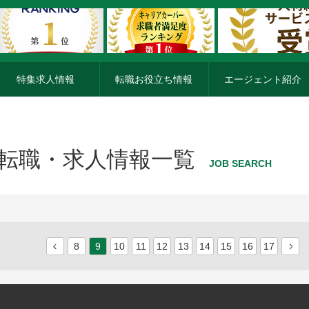
特集求人情報
転職お役立ち情報
エージェント紹介
転職・求人情報一覧
JOB SEARCH
8
9
10
11
12
13
14
15
16
17