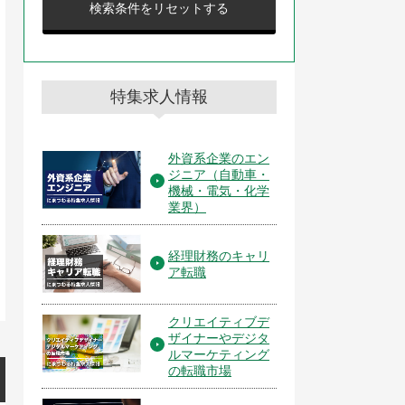
検索条件をリセットする
特集求人情報
外資系企業のエン
ジニア（自動車・
機械・電気・化学
業界）
経理財務のキャリ
ア転職
クリエイティブデ
ザイナーやデジタ
ルマーケティング
の転職市場