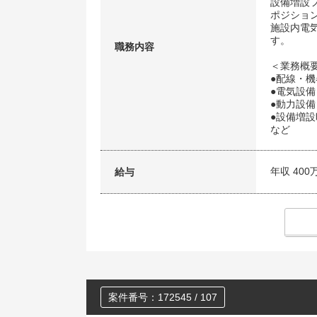
設備増設
ポジショ
施設内電
す。
職務内容
＜業務概
●配線・
●電気設
●動力設
●設備増
など
年収 400
給与
案件番号：172545 / 107