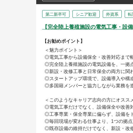
第二新卒可
シニア歓迎
外資系
転
【完全陸上養殖施設の電気工事・設備
【お勧めポイント】
＜魅力ポイント＞
◎電気工事から設備保全・改善対応まで
◎完全陸上養殖施設の電気設備を、一拠
◎新設・改修工事と日常保全の両方に関
◎スタートアップ環境で、設備導入や構
◎多国籍メンバーと協力しながら業務を
＜このようなキャリア志向の方にオスス
◎電気工事だけでなく、設備保全や改善
◎工事専業・保全専業に偏らず、設備を
◎毎回現場が変わる仕事より、1つの拠
◎既存設備の維持だけでなく、新設・改