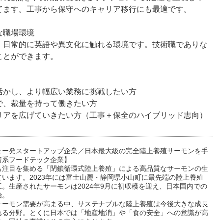
てます。工事から保守へのキャリア移行にも最適です。
な職場環境
、日常的に英語や異文化に触れる環境です。技術職でありな
ことができます。
活かし、より幅広い業務に挑戦したい方
で、裁量を持って働きたい方
リアを広げていきたい方（工事＋保全のハイブリッド志向）
ェー発スタートアップ企業／日本最大級の完全陸上養殖サーモンを手
資系フードテック企業】
も注目を集める「閉鎖循環式陸上養殖」による高品質なサーモンの生
ています。2023年には富士山麓・静岡県小山町に最先端の陸上養殖
。生産されたサーモンは2024年9月に初収穫を迎え、日本国内での
始。
サーモン需要が高まる中、サステナブルな陸上養殖は今後大きな成長
れる分野。とくに日本では「地産地消」や「食の安全」への意識が高