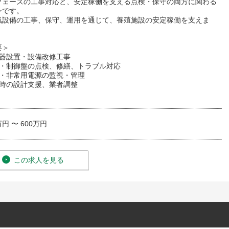
フェーズの工事対応と、安定稼働を支える点検・保守の両方に関わる
ンです。
気設備の工事、保守、運用を通じて、養殖施設の安定稼働を支えま
要＞
機器設置・設備改修工事
備・制御盤の点検、修繕、トラブル対応
備・非常用電源の監視・管理
設時の設計支援、業者調整
万円 〜 600万円
この求人を見る