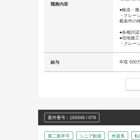
職務内容
●輸送・
・クレー
載条件の
●各種許
●現地施
・クレー
年収 500
給与
案件番号：169348 / 078
第二新卒可
シニア歓迎
外資系
転