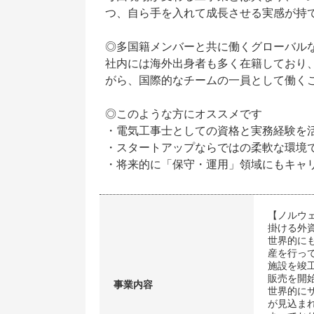
つ、自ら手を入れて成長させる実感が持
◎多国籍メンバーと共に働くグローバル
社内には海外出身者も多く在籍しており
がら、国際的なチームの一員として働く
◎このような方にオススメです
・電気工事士としての資格と実務経験を
・スタートアップならではの柔軟な環境
・将来的に「保守・運用」領域にもキャ
【ノルウ
掛ける外
世界的に
産を行っ
施設を竣工
販売を開
事業内容
世界的に
が見込ま