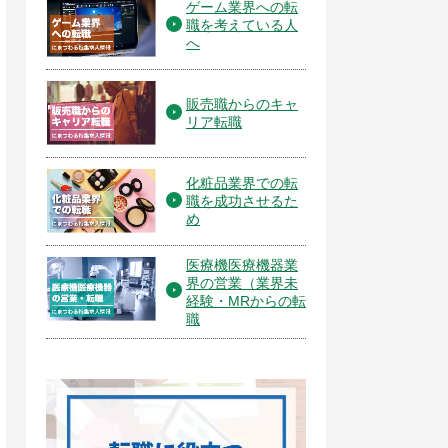
ゲーム業界への転
職を考えている人
へ
販売職からのキャ
リア転職
化粧品業界での転
職を成功させるた
め
医療機医療機器業
界の営業（業界未
経験・MRからの転
職