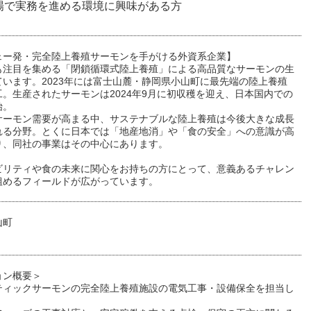
場で実務を進める環境に興味がある方
ェー発・完全陸上養殖サーモンを手がける外資系企業】
も注目を集める「閉鎖循環式陸上養殖」による高品質なサーモンの生
ています。2023年には富士山麓・静岡県小山町に最先端の陸上養殖
。生産されたサーモンは2024年9月に初収穫を迎え、日本国内での
始。
サーモン需要が高まる中、サステナブルな陸上養殖は今後大きな成長
れる分野。とくに日本では「地産地消」や「食の安全」への意識が高
り、同社の事業はその中心にあります。
ビリティや食の未来に関心をお持ちの方にとって、意義あるチャレン
組めるフィールドが広がっています。
山町
ョン概要＞
ティックサーモンの完全陸上養殖施設の電気工事・設備保全を担当し