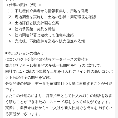
＜仕事の流れ（例）＞
（1）不動産仲介業者から情報収集し、用地を選定
（2）現地調査を実施し、土地の形状・周辺環境を確認
（3）土地評価と販売計画を立案
（4）社内承認後、契約を締結
（5）社内関連部署と連携して住宅を建築
（6）完成後、不動産仲介業者へ販売促進を依頼
■本ポジションの強み：
≪コンパクト分譲開発×情報データベースの蓄積≫
競合他社が4～10棟希望の多棟一括開発を行うのに対して、
同社では1～2棟の小規模な土地を仕入れデザイン性の高いコンパ
クト分譲住宅の開発を実施。
分譲開発の経験・データを短期間且つ大量に蓄積することが可能
です。
またこの仕組みにより、営業担当として仕入れ取引の経験を数多
く積むことができるため、スピード感をもって成長ができます。
実際に、業界未経験からのご入社や新入社員でも成果を上げてい
る実態がございます。