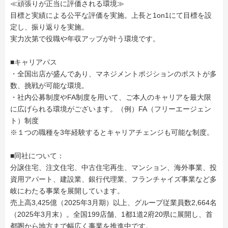
≪頑張りが正当に評価される環境≫
目標と実績による公平な評価を実施。上長と1on1にて目標を設
定し、振り返りを実施。
実力次第で役職や年収アップが叶う環境です。
■キャリアパス
・全国出店が盛んであり、マネジメントポジションのポストが多
数、挑戦が可能な環境。
・社内公募制度やFA制度を用いて、ご本人のキャリアを最大限
に広げられる環境がございます。（例）FA（フリーエージェン
ト）制度
※１つの職種を3年経験するとキャリアチェンジも可能な制度。
■同社について：
分譲住宅、注文住宅、中古住宅再生、マンション、海外事業、投
資用アパート、建設業、銀行代理業、フランチャイズ事業など多
岐にわたる事業を展開しています。
売上高3,425億（2025年3月期）以上、グループ従業員数2,664名
（2025年3月末）。全国199店舗、1都1道2府20県に展開し、首
都圏から地方まで幅広く事業を推進中です。