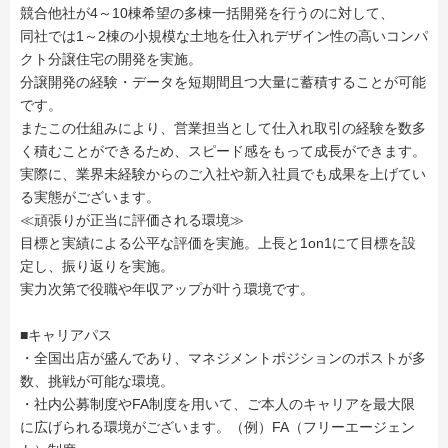
競合他社が4～10棟希望の多棟一括開発を行うのに対して、
同社では1～2棟の小規模な土地を仕入れデザイン性の高いコンパ
クト分譲住宅の開発を実施。
分譲開発の経験・データを短期間且つ大量に蓄積することが可能
です。
またこの仕組みにより、営業担当として仕入れ取引の経験を数多
く積むことができるため、スピード感をもって成長ができます。
実際に、業界未経験からのご入社や新入社員でも成果を上げてい
る実態がございます。
≪頑張りが正当に評価される環境≫
目標と実績による公平な評価を実施。上長と1on1にて目標を設
定し、振り返りを実施。
実力次第で役職や年収アップが叶う環境です。
■キャリアパス
・全国出店が盛んであり、マネジメントポジションのポストが多
数、挑戦が可能な環境。
・社内公募制度やFA制度を用いて、ご本人のキャリアを最大限
に広げられる環境がございます。（例）FA（フリーエージェン