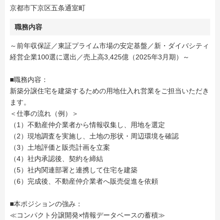
京都市下京区五条通室町
職務内容
～前年収保証／東証プライム市場の安定基盤／新・ダイバシティ
経営企業100選に選出／売上高3,425億（2025年3月期）～
■職務内容：
新築分譲住宅を建築するための用地仕入れ営業をご担当いただき
ます。
＜仕事の流れ（例）＞
（1）不動産仲介業者から情報収集し、用地を選定
（2）現地調査を実施し、土地の形状・周辺環境を確認
（3）土地評価と販売計画を立案
（4）社内承認後、契約を締結
（5）社内関連部署と連携して住宅を建築
（6）完成後、不動産仲介業者へ販売促進を依頼
■本ポジションの強み：
≪コンパクト分譲開発×情報データベースの蓄積≫