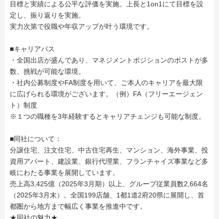
目標と実績による公平な評価を実施。上長と1on1にて目標を設
定し、振り返りを実施。
実力次第で役職や年収アップが叶う環境です。
■キャリアパス
・全国出店が盛んであり、マネジメントポジションのポストが多
数、挑戦が可能な環境。
・社内公募制度やFA制度を用いて、ご本人のキャリアを最大限
に広げられる環境がございます。（例）FA（フリーエージェン
ト）制度
※１つの職種を3年経験するとキャリアチェンジも可能な制度。
■同社について：
分譲住宅、注文住宅、中古住宅再生、マンション、海外事業、投
資用アパート、建設業、銀行代理業、フランチャイズ事業など多
岐にわたる事業を展開しています。
売上高3,425億（2025年3月期）以上、グループ従業員数2,664名
（2025年3月末）。全国199店舗、1都1道2府20県に展開し、首
都圏から地方まで幅広く事業を推進中です。
★同社の魅力★