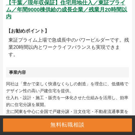
【千葉／現年収保証】住宅用地仕入／東証プライ
ム／年間9000棟供給の成長企業／残業月20時間以
内
【お勧めポイント】
東証プライム上場で急成長中のパワービルダーです。残
業20時間以内とワークライフバランスも実現できま
す。
事業内容
同社は「豊かで楽しく快適なくらしの創造」を理念に、低価格で
デザイン性の高い戸建住宅を提供。
仕入れ・設計・施工・販売を一体化させた仕組みを活用し、効率
的に住宅分譲を展開。
主に関東を中心に全国で戸建分譲・注文住宅・不動産流通事業を
行っている。
無料転職相談
勤務地