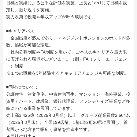
目標と実績による公平な評価を実施。上長と1on1にて目標を設
定し、振り返りを実施。
実力次第で役職や年収アップが叶う環境です。
■キャリアパス
・全国出店が盛んであり、マネジメントポジションのポストが多
数、挑戦が可能な環境。
・社内公募制度やFA制度を用いて、ご本人のキャリアを最大限
に広げられる環境がございます。（例）FA（フリーエージェン
ト）制度
※１つの職種を3年経験するとキャリアチェンジも可能な制度。
■同社について：
分譲住宅、注文住宅、中古住宅再生、マンション、海外事業、投
資用アパート、建設業、銀行代理業、フランチャイズ事業など多
岐にわたる事業を展開しています。
売上高3,425億（2025年3月期）以上、グループ従業員数2,664名
（2025年3月末）。全国199店舗、1都1道2府20県に展開し、首
都圏から地方まで幅広く事業を推進中です。
★同社の魅力★