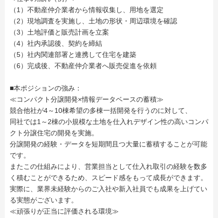
（1）不動産仲介業者から情報収集し、用地を選定
（2）現地調査を実施し、土地の形状・周辺環境を確認
（3）土地評価と販売計画を立案
（4）社内承認後、契約を締結
（5）社内関連部署と連携して住宅を建築
（6）完成後、不動産仲介業者へ販売促進を依頼
■本ポジションの強み：
≪コンパクト分譲開発×情報データベースの蓄積≫
競合他社が4～10棟希望の多棟一括開発を行うのに対して、
同社では1～2棟の小規模な土地を仕入れデザイン性の高いコンパ
クト分譲住宅の開発を実施。
分譲開発の経験・データを短期間且つ大量に蓄積することが可能
です。
またこの仕組みにより、営業担当として仕入れ取引の経験を数多
く積むことができるため、スピード感をもって成長ができます。
実際に、業界未経験からのご入社や新入社員でも成果を上げてい
る実態がございます。
≪頑張りが正当に評価される環境≫