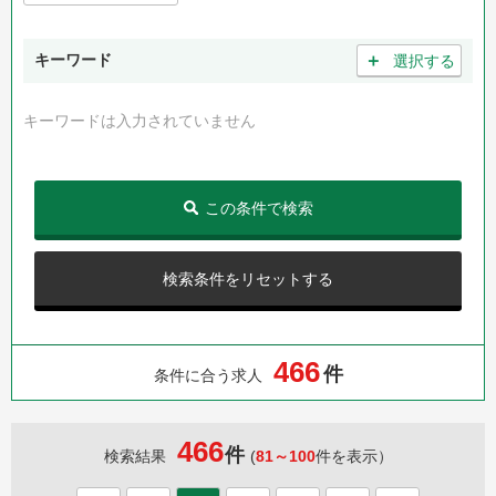
＋
キーワード
選択する
キーワードは入力されていません
この条件で検索
検索条件をリセットする
4
6
6
件
条件に合う求人
466
件
検索結果
(
81～100
件を表示）