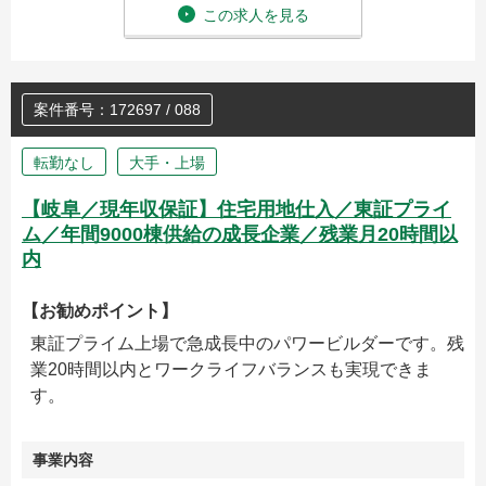
この求人を見る
案件番号：172697 / 088
転勤なし
大手・上場
【岐阜／現年収保証】住宅用地仕入／東証プライ
ム／年間9000棟供給の成長企業／残業月20時間以
内
【お勧めポイント】
東証プライム上場で急成長中のパワービルダーです。残
業20時間以内とワークライフバランスも実現できま
す。
事業内容