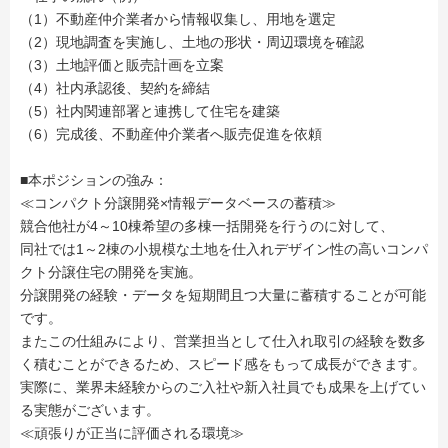
（1）不動産仲介業者から情報収集し、用地を選定
（2）現地調査を実施し、土地の形状・周辺環境を確認
（3）土地評価と販売計画を立案
（4）社内承認後、契約を締結
（5）社内関連部署と連携して住宅を建築
（6）完成後、不動産仲介業者へ販売促進を依頼
■本ポジションの強み：
≪コンパクト分譲開発×情報データベースの蓄積≫
競合他社が4～10棟希望の多棟一括開発を行うのに対して、
同社では1～2棟の小規模な土地を仕入れデザイン性の高いコンパ
クト分譲住宅の開発を実施。
分譲開発の経験・データを短期間且つ大量に蓄積することが可能
です。
またこの仕組みにより、営業担当として仕入れ取引の経験を数多
く積むことができるため、スピード感をもって成長ができます。
実際に、業界未経験からのご入社や新入社員でも成果を上げてい
る実態がございます。
≪頑張りが正当に評価される環境≫