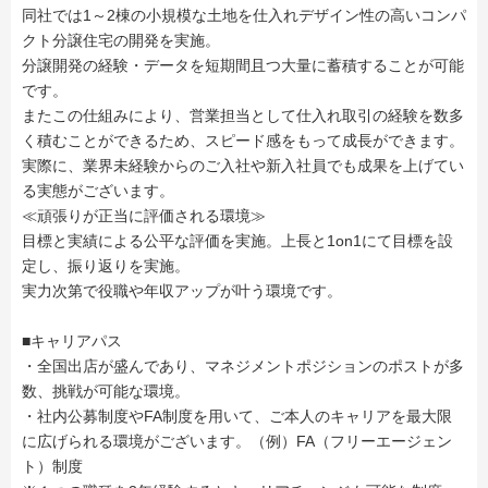
同社では1～2棟の小規模な土地を仕入れデザイン性の高いコンパ
クト分譲住宅の開発を実施。
分譲開発の経験・データを短期間且つ大量に蓄積することが可能
です。
またこの仕組みにより、営業担当として仕入れ取引の経験を数多
く積むことができるため、スピード感をもって成長ができます。
実際に、業界未経験からのご入社や新入社員でも成果を上げてい
る実態がございます。
≪頑張りが正当に評価される環境≫
目標と実績による公平な評価を実施。上長と1on1にて目標を設
定し、振り返りを実施。
実力次第で役職や年収アップが叶う環境です。
■キャリアパス
・全国出店が盛んであり、マネジメントポジションのポストが多
数、挑戦が可能な環境。
・社内公募制度やFA制度を用いて、ご本人のキャリアを最大限
に広げられる環境がございます。（例）FA（フリーエージェン
ト）制度