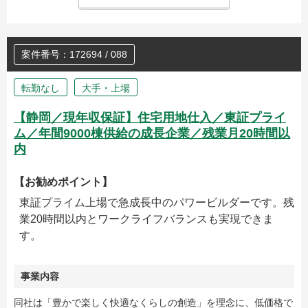
案件番号：172694 / 088
転勤なし
大手・上場
【静岡／現年収保証】住宅用地仕入／東証プライ
ム／年間9000棟供給の成長企業／残業月20時間以
内
【お勧めポイント】
東証プライム上場で急成長中のパワービルダーです。残
業20時間以内とワークライフバランスも実現できま
す。
事業内容
同社は「豊かで楽しく快適なくらしの創造」を理念に、低価格で