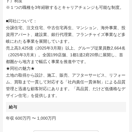
ト）制度
※１つの職種を3年経験するとキャリアチェンジも可能な制度。
■同社について：
分譲住宅、注文住宅、中古住宅再生、マンション、海外事業、投
資用アパート、建設業、銀行代理業、フランチャイズ事業など多
岐にわたる事業を展開しています。
売上高3,425億（2025年3月期）以上、グループ従業員数2,664名
（2025年3月末）。全国199店舗、1都1道2府20県に展開し、首
都圏から地方まで幅広く事業を推進中です。
★同社の魅力★
土地の取得から設計、施工、販売、アフターサービス、リフォー
ム、買取まで一貫して対応する「社内責任一貫体制」による品質
管理と迅速な顧客対応にあります。「高品質、だけど低価格なデ
ザイン住宅」を提供します。
給与
年収 600万円 〜 1,000万円