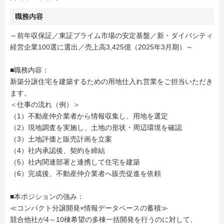
職務内容
～前年収保証／東証プライム市場の安定基盤／新・ダイバシティ
経営企業100選に選出／売上高3,425億（2025年3月期）～
■職務内容：
新築分譲住宅を建築するための用地仕入れ営業をご担当いただき
ます。
＜仕事の流れ（例）＞
（1）不動産仲介業者から情報収集し、用地を選定
（2）現地調査を実施し、土地の形状・周辺環境を確認
（3）土地評価と販売計画を立案
（4）社内承認後、契約を締結
（5）社内関連部署と連携して住宅を建築
（6）完成後、不動産仲介業者へ販売促進を依頼
■本ポジションの強み：
≪コンパクト分譲開発×情報データベースの蓄積≫
競合他社が4～10棟希望の多棟一括開発を行うのに対して、