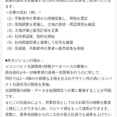
新築分譲住宅を建築するための用地仕入れ営業をご担当いただき
ます。
＜仕事の流れ（例）＞
（1）不動産仲介業者から情報収集し、用地を選定
（2）現地調査を実施し、土地の形状・周辺環境を確認
（3）土地評価と販売計画を立案
（4）社内承認後、契約を締結
（5）社内関連部署と連携して住宅を建築
（6）完成後、不動産仲介業者へ販売促進を依頼
■本ポジションの強み：
≪コンパクト分譲開発×情報データベースの蓄積≫
競合他社が4～10棟希望の多棟一括開発を行うのに対して、
同社では1～2棟の小規模な土地を仕入れデザイン性の高いコンパ
クト分譲住宅の開発を実施。
分譲開発の経験・データを短期間且つ大量に蓄積することが可能
です。
またこの仕組みにより、営業担当として仕入れ取引の経験を数多
く積むことができるため、スピード感をもって成長ができます。
実際に、業界未経験からのご入社や新入社員でも成果を上げてい