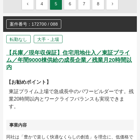
4
5
6
7
8
案件番号：172700 / 088
転勤なし
大手・上場
【兵庫／現年収保証】住宅用地仕入／東証プライ
ム／年間9000棟供給の成長企業／残業月20時間以
内
【お勧めポイント】
東証プライム上場で急成長中のパワービルダーです。残
業20時間以内とワークライフバランスも実現できま
す。
事業内容
同社は「豊かで楽しく快適なくらしの創造」を理念に、低価格で