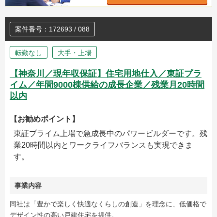
案件番号：172693 / 088
転勤なし
大手・上場
【神奈川／現年収保証】住宅用地仕入／東証プラ
イム／年間9000棟供給の成長企業／残業月20時間
以内
【お勧めポイント】
東証プライム上場で急成長中のパワービルダーです。残
業20時間以内とワークライフバランスも実現できま
す。
事業内容
同社は「豊かで楽しく快適なくらしの創造」を理念に、低価格で
デザイン性の高い戸建住宅を提供。