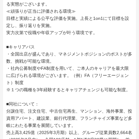
る実態がございます。
≪頑張りが正当に評価される環境≫
目標と実績による公平な評価を実施。上長と1on1にて目標を設
定し、振り返りを実施。
実力次第で役職や年収アップが叶う環境です。
■キャリアパス
・全国出店が盛んであり、マネジメントポジションのポストが多
数、挑戦が可能な環境。
・社内公募制度やFA制度を用いて、ご本人のキャリアを最大限
に広げられる環境がございます。（例）FA（フリーエージェン
ト）制度
※１つの職種を3年経験するとキャリアチェンジも可能な制度。
■同社について：
分譲住宅、注文住宅、中古住宅再生、マンション、海外事業、投
資用アパート、建設業、銀行代理業、フランチャイズ事業など多
岐にわたる事業を展開しています。
売上高3,425億（2025年3月期）以上、グループ従業員数2,664名