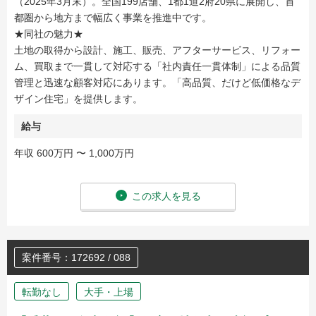
（2025年3月末）。全国199店舗、1都1道2府20県に展開し、首
都圏から地方まで幅広く事業を推進中です。
★同社の魅力★
土地の取得から設計、施工、販売、アフターサービス、リフォー
ム、買取まで一貫して対応する「社内責任一貫体制」による品質
管理と迅速な顧客対応にあります。「高品質、だけど低価格なデ
ザイン住宅」を提供します。
給与
年収 600万円 〜 1,000万円
この求人を見る
案件番号：172692 / 088
転勤なし
大手・上場