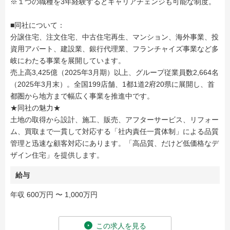
※１つの職種を3年経験するとキャリアチェンジも可能な制度。
■同社について：
分譲住宅、注文住宅、中古住宅再生、マンション、海外事業、投
資用アパート、建設業、銀行代理業、フランチャイズ事業など多
岐にわたる事業を展開しています。
売上高3,425億（2025年3月期）以上、グループ従業員数2,664名
（2025年3月末）。全国199店舗、1都1道2府20県に展開し、首
都圏から地方まで幅広く事業を推進中です。
★同社の魅力★
土地の取得から設計、施工、販売、アフターサービス、リフォー
ム、買取まで一貫して対応する「社内責任一貫体制」による品質
管理と迅速な顧客対応にあります。「高品質、だけど低価格なデ
ザイン住宅」を提供します。
給与
年収 600万円 〜 1,000万円
この求人を見る