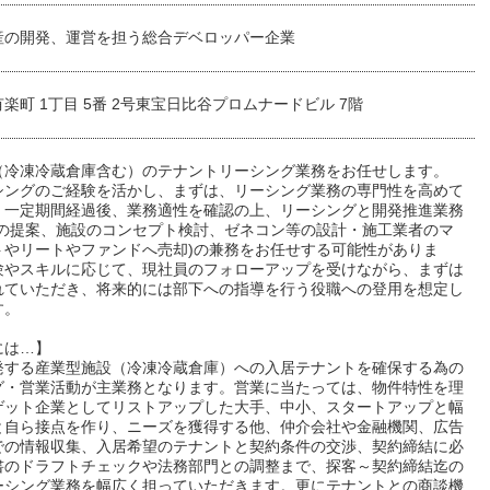
産の開発、運営を担う総合デベロッパー企業
楽町 1丁目 5番 2号東宝日比谷プロムナードビル 7階
（冷凍冷蔵倉庫含む）のテナントリーシング業務をお任せします。
シングのご経験を活かし、まずは、リーシング業務の専門性を高めて
、一定期間経過後、業務適性を確認の上、リーシングと開発推進業務
画の提案、施設のコンセプト検討、ゼネコン等の設計・施工業者のマ
トやリートやファンドへ売却)の兼務をお任せする可能性がありま
験やスキルに応じて、現社員のフォローアップを受けながら、まずは
れていただき、将来的には部下への指導を行う役職への登用を想定し
す。
には…】
発する産業型施設（冷凍冷蔵倉庫）への入居テナントを確保する為の
グ・営業活動が主業務となります。営業に当たっては、物件特性を理
ゲット企業としてリストアップした大手、中小、スタートアップと幅
と自ら接点を作り、ニーズを獲得する他、仲介会社や金融機関、広告
での情報収集、入居希望のテナントと契約条件の交渉、契約締結に必
書のドラフトチェックや法務部門との調整まで、探客～契約締結迄の
ーシング業務を幅広く担っていただきます。更にテナントとの商談機