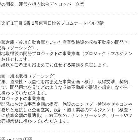
産の開発、運営を担う総合デベロッパー企業
楽町 1丁目 5番 2号東宝日比谷プロムナードビル 7階
冷蔵倉庫・冷凍自動倉庫といった産業型施設の収益不動産の開発企
取得（ソーシング）、
用地取得後の開発プロジェクトの事業推進（プロジェクトマネジメン
をお任せします。
ご経験やご希望を踏まえてお任せする業務を決定します。
】
企画・用地取得（ソーシング）
収集、遵法性・収益性を踏まえた事業企画・検討、取得交渉、契約、
まで、開発用地を見てどのような収益不動産が最適か想定しながら一
に携わっていただきます。
プロジェクトの事業推進
産開発における事業企画の提案、施設のコンセプト検討やゼネコンや
事務所と連携した企画立案、設計・施工業者のマネジメント（検査・
びに積算金額の最適化）、竣工後のテナントリーシング、リートやフ
の売却業務に携わっていただきます。
万円 〜 1,300万円