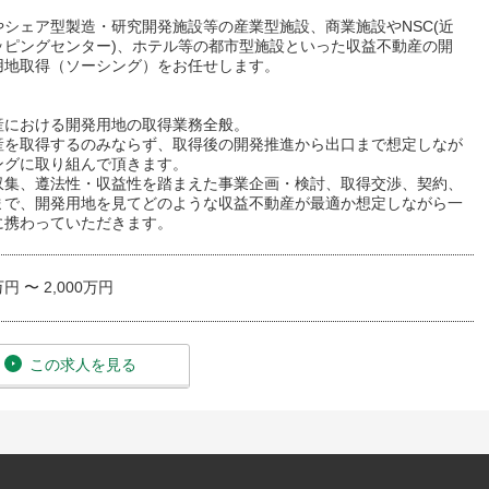
やシェア型製造・研究開発施設等の産業型施設、商業施設やNSC(近
ッピングセンター)、ホテル等の都市型施設といった収益不動産の開
用地取得（ソーシング）をお任せします。
】
産における開発用地の取得業務全般。
産を取得するのみならず、取得後の開発推進から出口まで想定しなが
ングに取り組んで頂きます。
収集、遵法性・収益性を踏まえた事業企画・検討、取得交渉、契約、
まで、開発用地を見てどのような収益不動産が最適か想定しながら一
に携わっていただきます。
万円 〜 2,000万円
この求人を見る