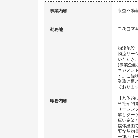
収益不動
事業内容
千代田区有
勤務地
物流施設
物流リー
いただき
(事業企
ネジメン
す。ご経
業務に慣
ておりま
【具体的
職務内容
当社が開
リーシン
解しター
広い企業
媒体経由
要な契約
一連のリ