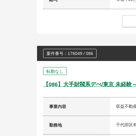
案件番号：176049 / 086
転勤なし
【086】大手財閥系デべ/東京 未経
収益不動
事業内容
千代田区有
勤務地