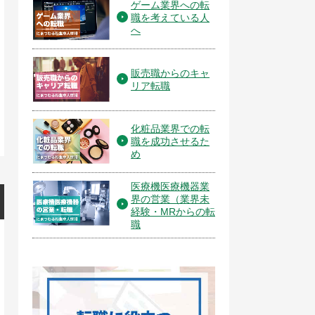
ゲーム業界への転
職を考えている人
へ
販売職からのキャ
リア転職
化粧品業界での転
職を成功させるた
め
医療機医療機器業
界の営業（業界未
経験・MRからの転
職