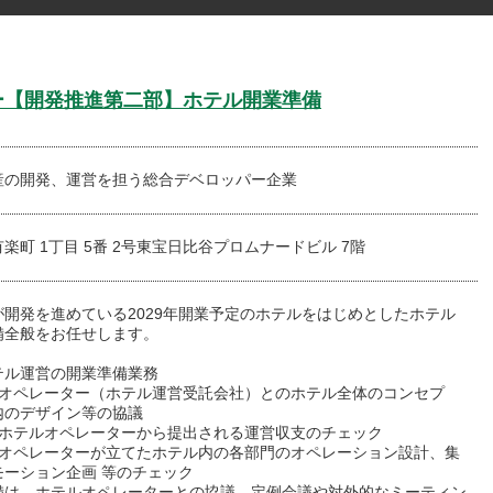
パー【開発推進第二部】ホテル開業準備
産の開発、運営を担う総合デベロッパー企業
楽町 1丁目 5番 2号東宝日比谷プロムナードビル 7階
が開発を進めている2029年開業予定のホテルをはじめとしたホテル
備全般をお任せします。
】
テル運営の開業準備業務
ルオペレーター（ホテル運営受託会社）とのホテル全体のコンセプ
内のデザイン等の協議
後ホテルオペレーターから提出される運営収支のチェック
ルオペレーターが立てたホテル内の各部門のオペレーション設計、集
モーション企画 等のチェック
備は、ホテルオペレーターとの協議、定例会議や対外的なミーティン