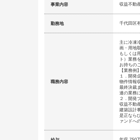
収益不動
事業内容
千代田区有
勤務地
主に冷凍
画・用地
もしくは
ト）業務
お持ちの
【業務例
１．開発
職務内容
物件情報
最終決裁
連の業務
２．開発
収益不動
建築設計
是正なら
ァンドへ
年収 750
給与