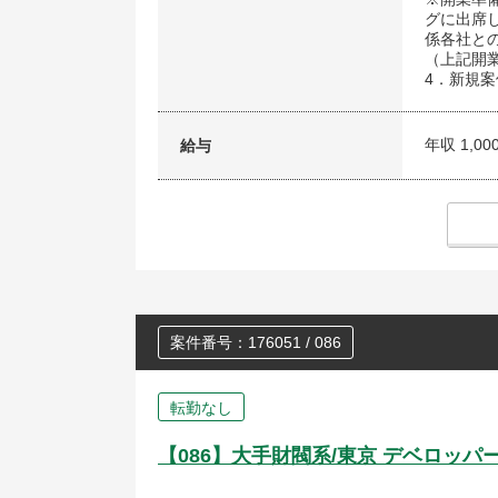
グに出席
係各社と
（上記開
4．新規
年収 1,00
給与
案件番号：176051 / 086
転勤なし
【086】大手財閥系/東京 デベロッ