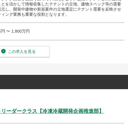
ことを活かして情報収集したテナントの立地、建物スペック等の需要
還元し、開発中建物や新規案件の立地選定にテナント需要を反映させ
ティング業務も重要な役割となります。
万円 〜 1,800万円
この求人を見る
験～リーダークラス【冷凍冷蔵開発企画推進部】