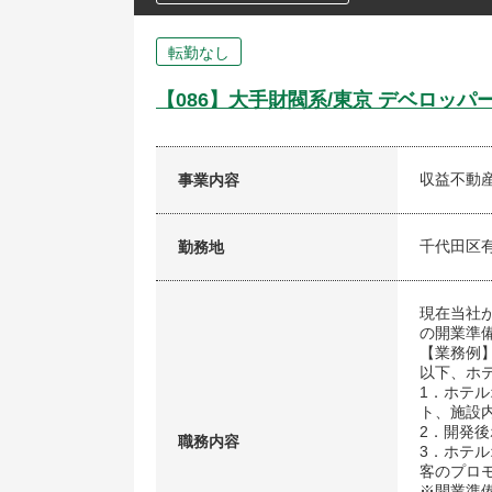
転勤なし
【086】大手財閥系/東京 デベロッ
収益不動
事業内容
千代田区有
勤務地
現在当社
の開業準
【業務例
以下、ホ
1．ホテ
ト、施設
2．開発
職務内容
3．ホテ
客のプロ
※開業準