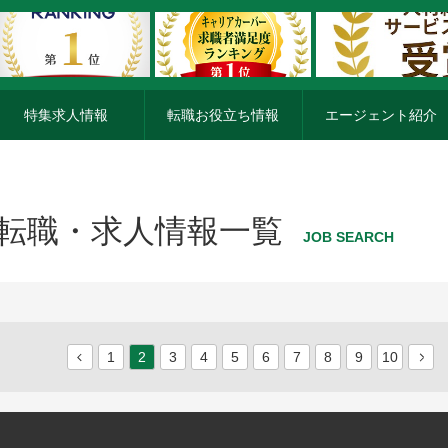
特集求人情報
転職お役立ち情報
エージェント紹介
転職・求人情報一覧
JOB SEARCH
1
2
3
4
5
6
7
8
9
10