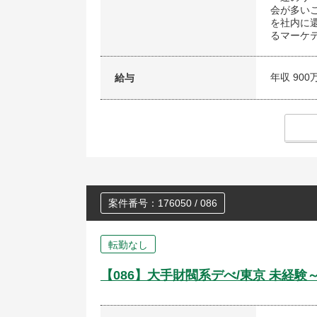
会が多い
を社内に
るマーケ
年収 900
給与
案件番号：176050 / 086
転勤なし
【086】大手財閥系デべ/東京 未経