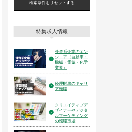
検索条件をリセットする
特集求人情報
外資系企業のエン
ジニア（自動車・
機械・電気・化学
業界）
経理財務のキャリ
ア転職
クリエイティブデ
ザイナーやデジタ
ルマーケティング
の転職市場