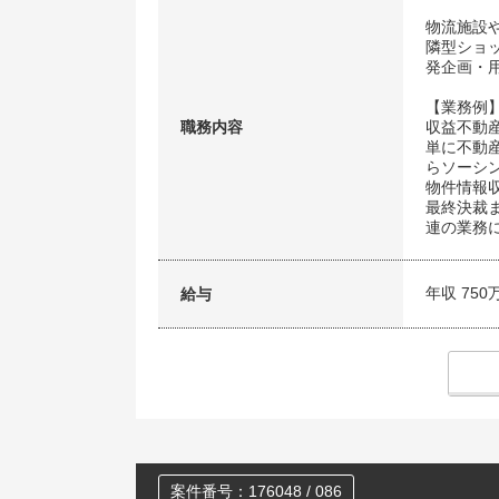
物流施設
隣型ショ
発企画・
【業務例
職務内容
収益不動
単に不動
らソーシ
物件情報
最終決裁
連の業務
年収 750
給与
案件番号：176048 / 086