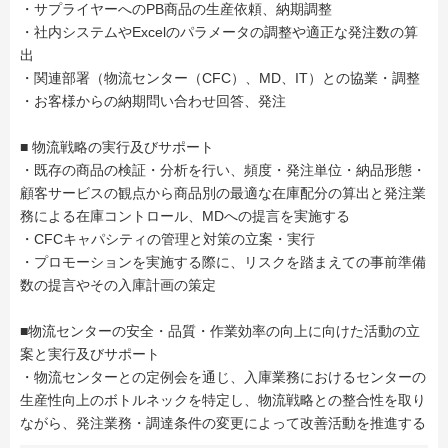
・サプライヤーへのPB商品の生産依頼、納期調整
・社内システムやExcelのパラメータの調整や適正な発注数の算
出
・関連部署（物流センター（CFC）、MD、IT）との協業・調整
・お客様からの納期問い合わせ回答、発注
■ 物流戦略の実行及びサポート
・既存の商品の検証・分析を行い、頻度・発注単位・納品形態・
顧客サービスの観点から商品別の最適な在庫配分の算出と発注業
務による在庫コントロール、MDへの提言を実施する
・CFCキャパシティの管理と対策の立案・実行
・プロモーションを実施する際に、リスクを踏まえての事前準備
数の提言やその入庫計画の策定
■物流センターの安全・品質・作業効率の向上に向けた活動の立
案と実行及びサポート
・物流センターとの定例会を通じ、入庫業務におけるセンターの
生産性向上のボトルネックを特定し、物流戦略との整合性を取り
ながら、発注業務・調達条件の変更によって改善活動を推進する