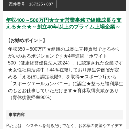
案件番号：167325 / 087
年収400～500万円★☆★営業事務で組織成長を支
える★☆★～創立40年以上のプライム上場企業～
【お勧めポイント】
年収350～500万円★組織の成長に直接貢献できるやり
がいのあるポジションです★4年連続「ホワイト
500（健康経営優良法人2024）」に認定された企業です
★女性社員活躍中！44％在籍しており厚生労働省が定
める「えるぼし認定段階3」を取得★スポーツ庁から
「スポーツエールカンパニー」に認定★整った福利厚生
のもとお仕事していただけます★育休取得実績があり
（育休後復帰率90%）
事業内容
私たちは、システムを創るだけでなく、お客様の要望やアイデア