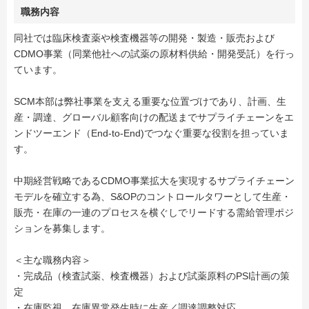
職務内容
同社では臨床検査薬や検査機器等の開発・製造・販売および
CDMO事業（同業他社への試薬の原材料供給・開発受託）を行っ
ています。
SCM本部は弊社事業を支える重要な位置づけであり、計画、生
産・調達、グローバル顧客向けの配送までサプライチェーンをエ
ンドツーエンド（End-to-End)でつなぐ重要な役割を担っていま
す。
中期経営戦略であるCDMO事業拡大を実現するサプライチェーン
モデルを確立する為、S&OPのコントロールタワーとして生産・
販売・在庫の一連のプロセスを横ぐしでリードする需給管理ポジ
ションを募集します。
＜主な職務内容＞
・完成品（検査試薬、検査機器）および試薬原料のPSI計画の策
定
・在庫監視、在庫異常発生時に生産／調達調整対応