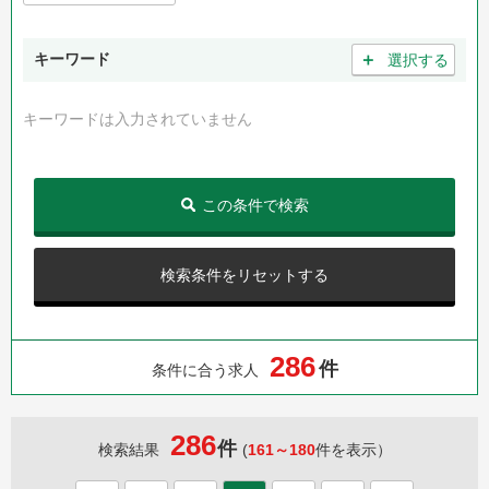
＋
キーワード
選択する
キーワードは入力されていません
この条件で検索
検索条件をリセットする
2
8
6
件
条件に合う求人
286
件
検索結果
(
161～180
件を表示）