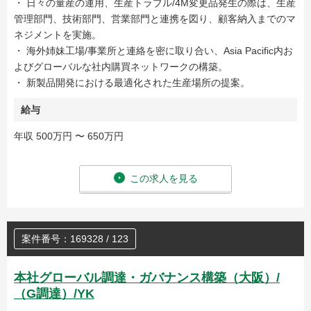
・ 日々の量産の運用、生産トラブル/4M変更品発生の際は、生産
管理部門、技術部門、営業部門と連携を図り、顧客納入までのマ
ネジメントを実施。
・ 海外姉妹工場/事業所と連絡を密に取り合い、Asia Pacific内お
よびグローバルな社内購買ネットワークの構築。
・ 新製品開発における最適化された生産場所の提案。
給与
年収 500万円 〜 650万円
この求人を見る
案件番号：169328 / 123
本社グローバル調達・ガバナンス構築（大阪）/
（G調達）/YK