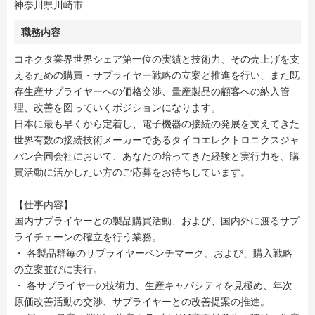
神奈川県川崎市
職務内容
コネクタ業界世界シェア第一位の実績と技術力、その売上げを支
えるための購買・サプライヤー戦略の立案と推進を行い、また既
存生産サプライヤーへの価格交渉、量産製品の顧客への納入管
理、改善を図っていくポジションになります。
日本に最も早くから定着し、電子機器の接続の発展を支えてきた
世界有数の接続技術メーカーであるタイコエレクトロニクスジャ
パン合同会社において、あなたの培ってきた経験と実行力を、購
買活動に活かしたい方のご応募をお待ちしています。
【仕事内容】
国内サプライヤーとの製品購買活動、および、国内外に渡るサプ
ライチェーンの確立を行う業務。
・ 各製品群毎のサプライヤーベンチマーク、および、購入戦略
の立案並びに実行。
・ 各サプライヤーの技術力、生産キャパシティを見極め、年次
原価改善活動の交渉、サプライヤーとの改善提案の推進。