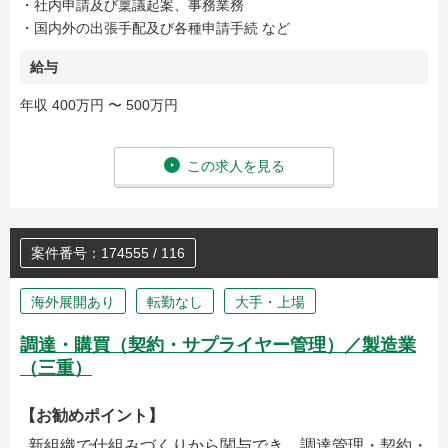
・社内申請及び稟議起案、事務業務
・国内外の出張手配及び各種申請手続 など
給与
年収 400万円 〜 500万円
この求人を見る
案件番号：174555 / 116
海外展開あり
転勤なし
大手・上場
調達・購買（契約・サプライヤー管理）／製造業
（三重）
【お勧めポイント】
新組織で仕組みづくりから関与でき、調達管理・契約・