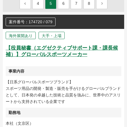
4
5
6
7
8
案件番号：174720 / 079
海外展開あり
大手・上場
【役員秘書（エグゼクティブサポート課・課長候
補）】グローバルスポーツメーカー
事業内容
【日系グローバルスポーツブランド】
スポーツ用品の開発・製造・販売を手がけるグローバルブランド
として、日本発の卓越した技術と品質を強みに、世界中のアスリ
ートから支持されている企業です
勤務地
本社（文京区）