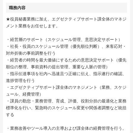
職務内容
★役員秘書業務に加え、エグゼクティブサポート課全体のマネジ
メント業務をお任せします。
・経営層のサポート（スケジュール管理、意思決定サポート）
・社⾧・役員のスケジュール管理（優先順位判断）、来客応対・
対外折衝の事前調整を行う
・経営者の時間を最大価値にするための意思決定サポート（優先
順位の整理、事前資料の提出管理、重要な人脈の管理）
・指示伝達事項を社内へ迅速且つ正確に伝え、指示遂行の確認、
進捗管理を行う
・エグゼクティブサポート課全体のマネジメント（業務、スケジ
ュール、経費管理）
・課員の勤怠・業務管理、育成、評価、役割分担の最適化と業務
標準化を行い、緊急時のスケジュール変更や関係者調整など統括
する
・業務改善やツール導入の主導および課全体の経費管理を行う。