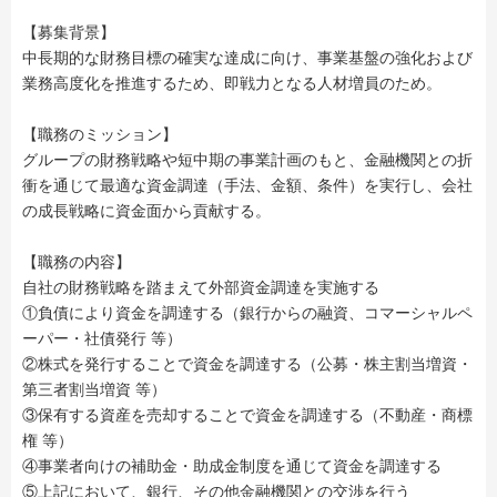
【募集背景】
中長期的な財務目標の確実な達成に向け、事業基盤の強化および
業務高度化を推進するため、即戦力となる人材増員のため。
【職務のミッション】
グループの財務戦略や短中期の事業計画のもと、金融機関との折
衝を通じて最適な資金調達（手法、金額、条件）を実行し、会社
の成長戦略に資金面から貢献する。
【職務の内容】
自社の財務戦略を踏まえて外部資金調達を実施する
①負債により資金を調達する（銀行からの融資、コマーシャルペ
ーパー・社債発行 等）
②株式を発行することで資金を調達する（公募・株主割当増資・
第三者割当増資 等）
③保有する資産を売却することで資金を調達する（不動産・商標
権 等）
④事業者向けの補助金・助成金制度を通じて資金を調達する
⑤上記において、銀行、その他金融機関との交渉を行う