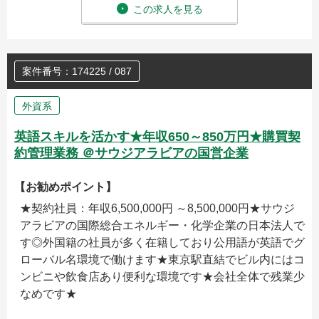
この求人を見る
案件番号：174225 / 087
外資系
英語スキルを活かす★年収650～850万円★購買契
約管理業務 ＠サウジアラビアの国営企業
【お勧めポイント】
★契約社員：年収6,500,000円 ～8,500,000円★サウジ
アラビアの国際総合エネルギー・化学企業の日本法人で
す◎外国籍の社員が多く在籍しており公用語が英語でグ
ローバル名環境で働けます★東京駅直結でビル内にはコ
ンビニや飲食店あり便利な環境です★会社全体で残業少
なめです★