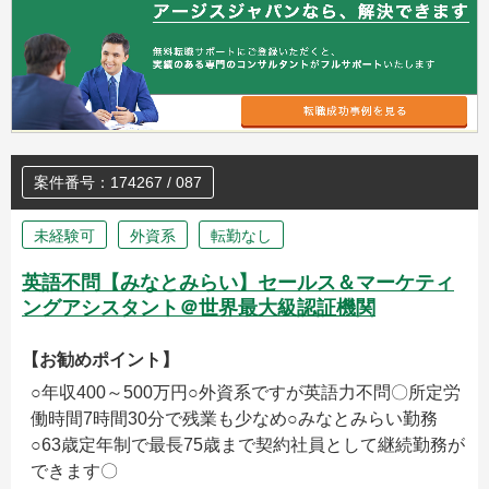
案件番号：174267 / 087
未経験可
外資系
転勤なし
英語不問【みなとみらい】セールス＆マーケティ
ングアシスタント＠世界最大級認証機関
【お勧めポイント】
○年収400～500万円○外資系ですが英語力不問〇所定労
働時間7時間30分で残業も少なめ○みなとみらい勤務
○63歳定年制で最長75歳まで契約社員として継続勤務が
できます〇