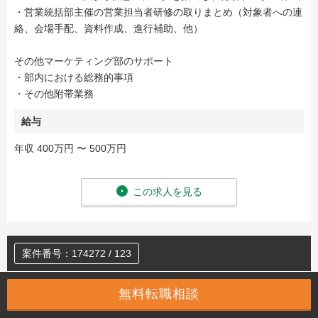
・営業統括部主催の営業担当者研修の取りまとめ（対象者への連
絡、会場手配、資料作成、進行補助、他）
その他マーケティング部のサポート
・部内における総務的事項
・その他附帯業務
給与
年収 400万円 〜 500万円
この求人を見る
案件番号：174272 / 123
【家電メーカー】製品パーツ在庫管理×業務改善
無料転職相談
（DX推進）