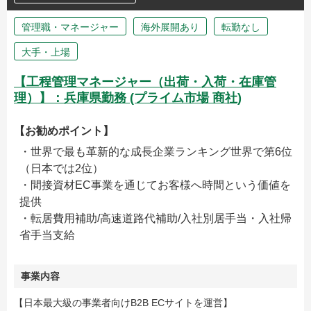
管理職・マネージャー
海外展開あり
転勤なし
大手・上場
【工程管理マネージャー（出荷・入荷・在庫管
理）】：兵庫県勤務 (プライム市場 商社)
【お勧めポイント】
・世界で最も革新的な成長企業ランキング世界で第6位
（日本では2位）
・間接資材EC事業を通じてお客様へ時間という価値を
提供
・転居費用補助/高速道路代補助/入社別居手当・入社帰
省手当支給
事業内容
【日本最大級の事業者向けB2B ECサイトを運営】