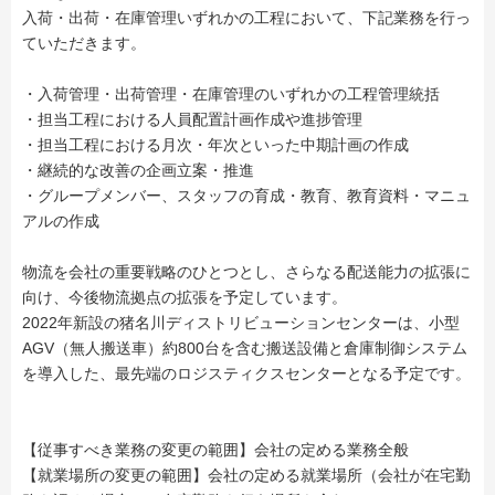
入荷・出荷・在庫管理いずれかの工程において、下記業務を行っ
ていただきます。
・入荷管理・出荷管理・在庫管理のいずれかの工程管理統括
・担当工程における人員配置計画作成や進捗管理
・担当工程における月次・年次といった中期計画の作成
・継続的な改善の企画立案・推進
・グループメンバー、スタッフの育成・教育、教育資料・マニュ
アルの作成
物流を会社の重要戦略のひとつとし、さらなる配送能力の拡張に
向け、今後物流拠点の拡張を予定しています。
2022年新設の猪名川ディストリビューションセンターは、小型
AGV（無人搬送車）約800台を含む搬送設備と倉庫制御システム
を導入した、最先端のロジスティクスセンターとなる予定です。
【従事すべき業務の変更の範囲】会社の定める業務全般
【就業場所の変更の範囲】会社の定める就業場所（会社が在宅勤