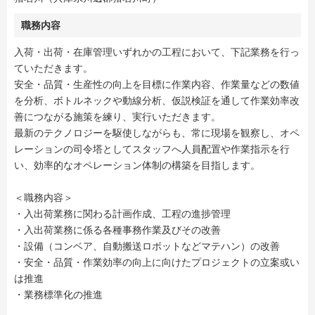
職務内容
入荷・出荷・在庫管理いずれかの工程において、下記業務を行っ
ていただきます。
安全・品質・生産性の向上を目標に作業内容、作業量などの数値
を分析、ボトルネックや動線分析、仮説検証を通して作業効率改
善につながる施策を練り、実行いただきます。
最新のテクノロジーを駆使しながらも、常に現場を観察し、オペ
レーションの司令塔としてスタッフへ人員配置や作業指示を行
い、効率的なオペレーション体制の構築を目指します。
＜職務内容＞
・入出荷業務に関わる計画作成、工程の進捗管理
・入出荷業務に係る各種事務作業及びその改善
・設備（コンベア、自動搬送ロボットなどマテハン）の改善
・安全・品質・作業効率の向上に向けたプロジェクトの立案或い
は推進
・業務標準化の推進