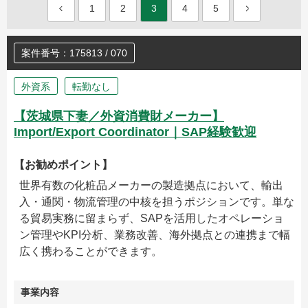
1
2
3
4
5
案件番号：175813 / 070
外資系
転勤なし
【茨城県下妻／外資消費財メーカー】
Import/Export Coordinator｜SAP経験歓迎
【お勧めポイント】
世界有数の化粧品メーカーの製造拠点において、輸出
入・通関・物流管理の中核を担うポジションです。単な
る貿易実務に留まらず、SAPを活用したオペレーショ
ン管理やKPI分析、業務改善、海外拠点との連携まで幅
広く携わることができます。
事業内容