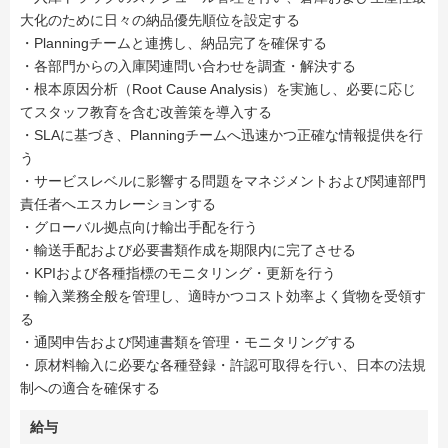
大化のために日々の納品優先順位を設定する
・Planningチームと連携し、納品完了を確保する
・各部門からの入庫関連問い合わせを調査・解決する
・根本原因分析（Root Cause Analysis）を実施し、必要に応じ
てスタッフ教育を含む改善策を導入する
・SLAに基づき、Planningチームへ迅速かつ正確な情報提供を行
う
・サービスレベルに影響する問題をマネジメントおよび関連部門
責任者へエスカレーションする
・グローバル拠点向け輸出手配を行う
・輸送手配および必要書類作成を期限内に完了させる
・KPIおよび各種指標のモニタリング・更新を行う
・輸入業務全般を管理し、適時かつコスト効率よく貨物を受領す
る
・通関申告および関連書類を管理・モニタリングする
・原材料輸入に必要な各種登録・許認可取得を行い、日本の法規
制への適合を確保する
給与