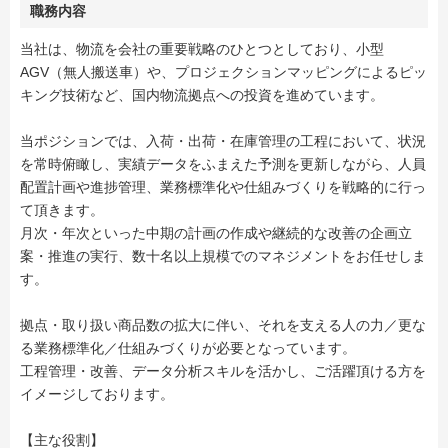
職務内容
当社は、物流を会社の重要戦略のひとつとしており、小型
AGV（無人搬送車）や、プロジェクションマッピングによるピッ
キング技術など、国内物流拠点への投資を進めています。
当ポジションでは、入荷・出荷・在庫管理の工程において、状況
を常時俯瞰し、実績データをふまえた予測を更新しながら、人員
配置計画や進捗管理、業務標準化や仕組みづくりを戦略的に行っ
て頂きます。
月次・年次といった中期の計画の作成や継続的な改善の企画立
案・推進の実行、数十名以上規模でのマネジメントをお任せしま
す。
拠点・取り扱い商品数の拡大に伴い、それを支える人の力／更な
る業務標準化／仕組みづくりが必要となっています。
工程管理・改善、データ分析スキルを活かし、ご活躍頂ける方を
イメージしております。
【主な役割】