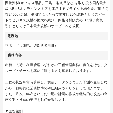
間接資材(オフィス用品、工具、消耗品など)を取り扱う国内最大
級のBtoBオンラインストアを運営するプライム上場企業。商品点
数2400万点超、長期間にわたって前年比20％成長というスピー
ドでビジネス規模の拡大を続け、間接資材販売のEC(電子商取
引）としては日本最大規模のサービスへと成長。
勤務地
猪名川（兵庫県川辺郡猪名川町）
職務内容
出荷・入荷・在庫管理いずれかの工程管理業務に責任を持ち、グ
ループ・チームを率いて頂ける方を募集しております。
工程の状況を常時俯瞰し、実績データをふまえた予測を更新しな
がら、戦略的に業務標準化や仕組みづくりを行って頂きます。
また、月次・年次といった中期の計画の作成や継続的な改善の企
画立案・推進の実行をお任せ致します。
▼主な役割