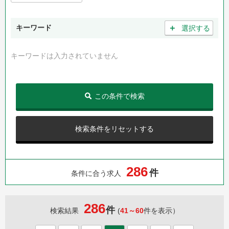
＋
キーワード
選択する
キーワードは入力されていません
この条件で検索
検索条件をリセットする
2
8
6
件
条件に合う求人
286
件
検索結果
(
41～60
件を表示）