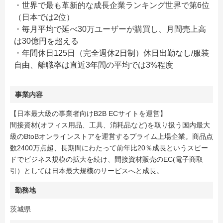
・世界で最も革新的な成長企業ランキング世界で第6位
（日本では2位）
・毎月平均で延べ30万ユーザーが購買し、月間売上高
は30億円を超える
・年間休日125日（完全週休2日制）休日出勤なし/服装
自由、離職率は直近3年間の平均では3%程度
事業内容
【日本最大級の事業者向けB2B ECサイトを運営】
間接資材(オフィス用品、工具、消耗品など)を取り扱う国内最大
級のBtoBオンラインストアを運営するプライム上場企業。商品点
数2400万点超、長期間にわたって前年比20％成長というスピー
ドでビジネス規模の拡大を続け、間接資材販売のEC(電子商取
引）としては日本最大規模のサービスへと成長。
勤務地
茨城県