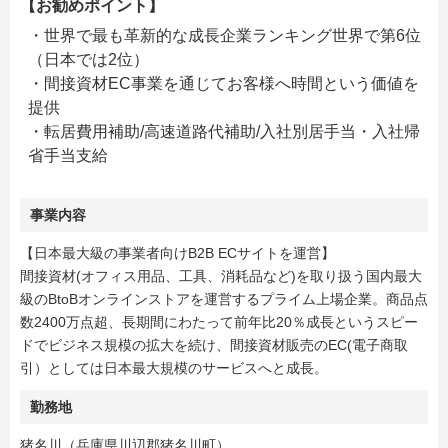
【お勧めポイント】
・世界で最も革新的な成長企業ランキング世界で第6位
（日本では2位）
・間接資材EC事業を通じてお客様へ時間という価値を
提供
・転居費用補助/高速道路代補助/入社別居手当・入社帰
省手当支給
事業内容
【日本最大級の事業者向けB2B ECサイトを運営】
間接資材(オフィス用品、工具、消耗品など)を取り扱う国内最大
級のBtoBオンラインストアを運営するプライム上場企業。商品点
数2400万点超、長期間にわたって前年比20％成長というスピー
ドでビジネス規模の拡大を続け、間接資材販売のEC(電子商取
引）としては日本最大規模のサービスへと成長。
勤務地
猪名川（兵庫県川辺郡猪名川町）