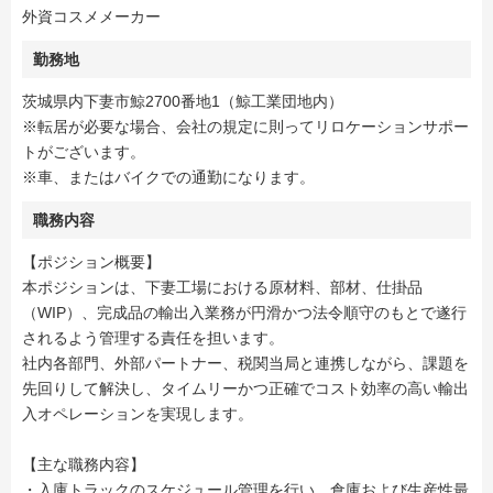
外資コスメメーカー
勤務地
茨城県内下妻市鯨2700番地1（鯨工業団地内）
※転居が必要な場合、会社の規定に則ってリロケーションサポー
トがございます。
※車、またはバイクでの通勤になります。
職務内容
【ポジション概要】
本ポジションは、下妻工場における原材料、部材、仕掛品
（WIP）、完成品の輸出入業務が円滑かつ法令順守のもとで遂行
されるよう管理する責任を担います。
社内各部門、外部パートナー、税関当局と連携しながら、課題を
先回りして解決し、タイムリーかつ正確でコスト効率の高い輸出
入オペレーションを実現します。
【主な職務内容】
・入庫トラックのスケジュール管理を行い、倉庫および生産性最