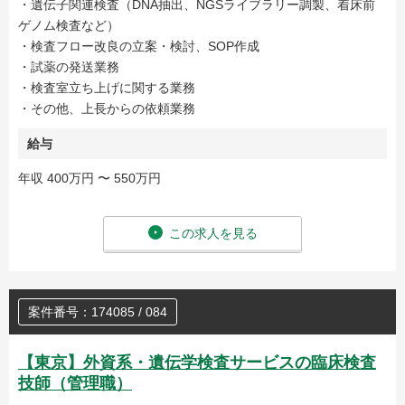
・遺伝子関連検査（DNA抽出、NGSライブラリー調製、着床前
ゲノム検査など）
・検査フロー改良の立案・検討、SOP作成
・試薬の発送業務
・検査室立ち上げに関する業務
・その他、上長からの依頼業務
給与
年収 400万円 〜 550万円
この求人を見る
案件番号：174085 / 084
【東京】外資系・遺伝学検査サービスの臨床検査
技師（管理職）