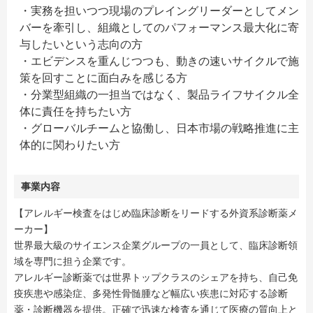
・実務を担いつつ現場のプレイングリーダーとしてメン
バーを牽引し、組織としてのパフォーマンス最大化に寄
与したいという志向の方
・エビデンスを重んじつつも、動きの速いサイクルで施
策を回すことに面白みを感じる方
・分業型組織の一担当ではなく、製品ライフサイクル全
体に責任を持ちたい方
・グローバルチームと協働し、日本市場の戦略推進に主
体的に関わりたい方
事業内容
【アレルギー検査をはじめ臨床診断をリードする外資系診断薬メ
ーカー】
世界最大級のサイエンス企業グループの一員として、臨床診断領
域を専門に担う企業です。
アレルギー診断薬では世界トップクラスのシェアを持ち、自己免
疫疾患や感染症、多発性骨髄腫など幅広い疾患に対応する診断
薬・診断機器を提供。正確で迅速な検査を通じて医療の質向上と