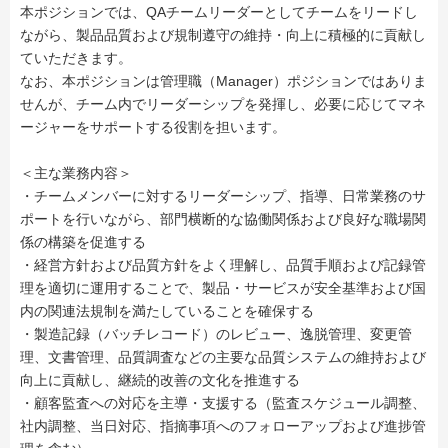
本ポジションでは、QAチームリーダーとしてチームをリードし
ながら、製品品質および規制遵守の維持・向上に積極的に貢献し
ていただきます。
なお、本ポジションは管理職（Manager）ポジションではありま
せんが、チーム内でリーダーシップを発揮し、必要に応じてマネ
ージャーをサポートする役割を担います。
＜主な業務内容＞
・チームメンバーに対するリーダーシップ、指導、日常業務のサ
ポートを行いながら、部門横断的な協働関係および良好な職場関
係の構築を促進する
・経営方針および品質方針をよく理解し、品質手順および記録管
理を適切に運用することで、製品・サービスが安全基準および国
内の関連法規制を満たしていることを確保する
・製造記録（バッチレコード）のレビュー、逸脱管理、変更管
理、文書管理、品質調査などの主要な品質システムの維持および
向上に貢献し、継続的改善の文化を推進する
・顧客監査への対応を主導・支援する（監査スケジュール調整、
社内調整、当日対応、指摘事項へのフォローアップおよび進捗管