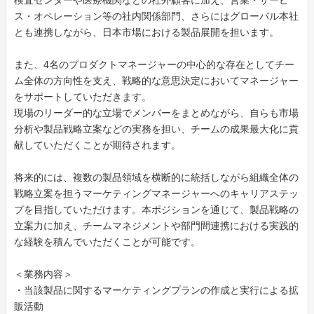
検査センターや医療機関などの社外顧客に加え、営業・サービ
ス・オペレーション等の社内関係部門、さらにはグローバル本社
とも連携しながら、日本市場における製品展開を担います。
また、4名のプロダクトマネージャーの中心的な存在としてチー
ム全体の方向性を支え、戦略的な意思決定においてマネージャー
をサポートしていただきます。
現場のリーダー的な立場でメンバーをまとめながら、自らも市場
分析や製品戦略立案などの実務を担い、チームの成果最大化に貢
献していただくことが期待されます。
将来的には、複数の製品領域を横断的に統括しながら組織全体の
戦略立案を担うマーケティングマネージャーへのキャリアステッ
プを目指していただけます。本ポジションを通じて、製品戦略の
立案力に加え、チームマネジメントや部門間連携における実践的
な経験を積んでいただくことが可能です。
＜業務内容＞
・当該製品に関するマーケティングプランの作成と実行による拡
販活動