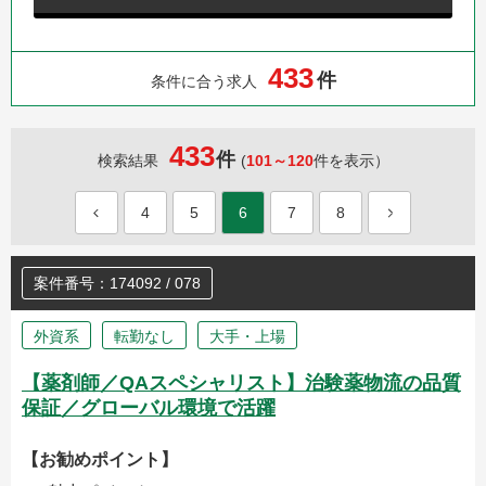
4
3
3
件
条件に合う求人
433
件
検索結果
(
101～120
件を表示）
4
5
6
7
8
案件番号：174092 / 078
外資系
転勤なし
大手・上場
【薬剤師／QAスペシャリスト】治験薬物流の品質
保証／グローバル環境で活躍
【お勧めポイント】