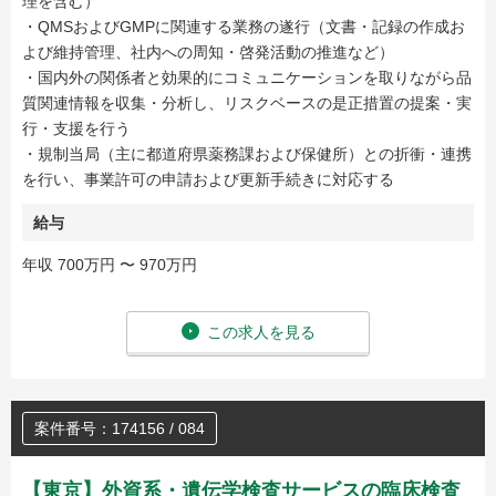
理を含む）
・QMSおよびGMPに関連する業務の遂行（文書・記録の作成お
よび維持管理、社内への周知・啓発活動の推進など）
・国内外の関係者と効果的にコミュニケーションを取りながら品
質関連情報を収集・分析し、リスクベースの是正措置の提案・実
行・支援を行う
・規制当局（主に都道府県薬務課および保健所）との折衝・連携
を行い、事業許可の申請および更新手続きに対応する
給与
年収 700万円 〜 970万円
この求人を見る
案件番号：174156 / 084
【東京】外資系・遺伝学検査サービスの臨床検査