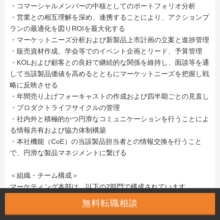
・コマーシャルメンバーの中核としてのポートフォリオ分析
・営業との相互理解を深め、連携することにより、アクションプ
ランの最適化を図りROIを最大化する
・マーケットニーズ分析および新製品上市計画の立案と進捗管理
・販売資材作成、学会等でのイベント企画とリード、予算管理
・KOLおよび顧客との良好で継続的な関係を維持し、面談等を通
して当該製品価値を高めるとともにマーケットニーズを把握し戦
略に反映させる
・年間売り上げフォーキャストの作成および四半期ごとの見直し
・プロダクトライフサイクルの管理
・社内外と積極的かつ円滑なコミュニケーションを行うことによ
る情報共有および協力体制構築
・本社機能（CoE）の当該製品担当者との情報交換を行うこと
で、円滑な製品マネジメントに繋げる
＜組織・チーム構成＞
マーケティング本部は、以下の2部門で構成されています。
無料転職相談
●プロダクトマーケティング部