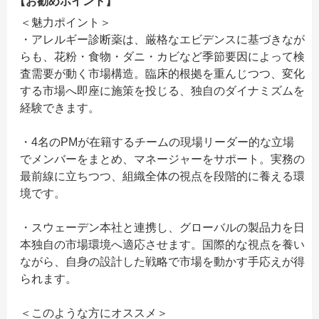
【お勧めポイント】
＜魅力ポイント＞
・アレルギー診断薬は、厳格なエビデンスに基づきなが
らも、花粉・食物・ダニ・カビなど季節要因によって検
査需要が動く市場構造。臨床的根拠を重んじつつ、変化
する市場へ即座に施策を投じる、独自のダイナミズムを
経験できます。
・4名のPMが在籍するチームの現場リーダー的な立場
でメンバーをまとめ、マネージャーをサポート。実務の
最前線に立ちつつ、組織全体の視点を段階的に養える環
境です。
・スウェーデン本社と連携し、グローバルの製品力を日
本独自の市場環境へ適応させます。国際的な視点を養い
ながら、自身の設計した戦略で市場を動かす手応えが得
られます。
＜このような方にオススメ＞