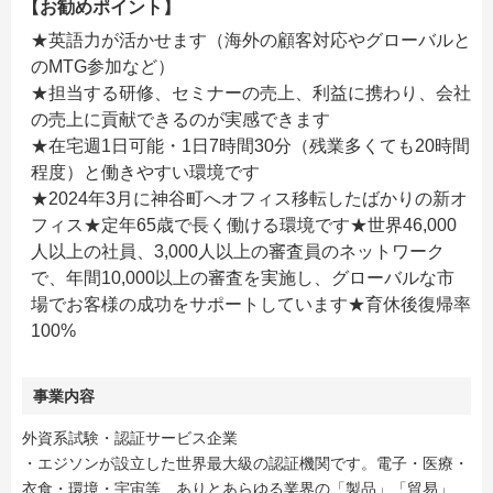
【お勧めポイント】
★英語力が活かせます（海外の顧客対応やグローバルと
のMTG参加など）
★担当する研修、セミナーの売上、利益に携わり、会社
の売上に貢献できるのが実感できます
★在宅週1日可能・1日7時間30分（残業多くても20時間
程度）と働きやすい環境です
★2024年3月に神谷町へオフィス移転したばかりの新オ
フィス★定年65歳で長く働ける環境です★世界46,000
人以上の社員、3,000人以上の審査員のネットワーク
で、年間10,000以上の審査を実施し、グローバルな市
場でお客様の成功をサポートしています★育休後復帰率
100%
事業内容
外資系試験・認証サービス企業
・エジソンが設立した世界最大級の認証機関です。電子・医療・
衣食・環境・宇宙等、ありとあらゆる業界の「製品」「貿易」