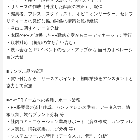
・リリースの作成（外注した翻訳の校正）、配信
・編集者、プレス、スタイリスト、オピニオンリーダー、セレブ
リティーとの良好な協力関係の構築と維持継続
・露出に関するデータ分析
・本国のPRと連携したPR戦略立案からコーディネーション実行
・取材対応 （撮影の立ち合い含む）
・展示会など PRイベントのセットアップから 当日のオペレーシ
ョン業務
■サンプル品の管理
・買い付けから、リースアポイント、棚卸業務をアシスタントと
協力して実施
■本社PRチームへの各種レポート業務
・PR提案書の資料作成、カンファレンス準備、データ入力、情
報収集、競合ブランド分析 等
・社内コミュニケーション業務サポート（資料作成、カンファレ
ンス実施、情報収集および分析 等）
・システムツールの管理（データ入力、管理、分析）