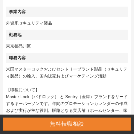
事業内容
外資系セキュリティ製品
勤務地
東京都品川区
職務内容
米国マスターロックおよびセントリーブランド製品（セキュリテ
ィ製品）の輸入、国内販売およびマーケティング活動
【職種について】
Master Lock（パドロック） と Sentry（金庫）ブランドをリード
するキーパーソンです。年間のプロモーションカレンダーの作成
および実行が主な役割。販路となる実店舗（ホームセンター、家
電量販店）とECの両面で適切な販促をうち、設定されたKPIを達
無料転職相談
成する責任を担います。社内では特に営業部、マーチャンダイザ
ーと連携しながら、トライ＆エラーを繰り返して積極的に新しい