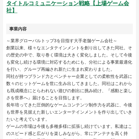
タイトルコミュニケーション戦略【上場ゲーム会
社】
事業内容
～業界グローバルトップ3を目指す大手老舗ゲーム会社～
創業以来、様々なエンタテインメントを創り出してきた同社。そ
の歴史の中で、取り巻く環境は大きく変化しました。そして今後
も変化し続ける環境に対応するためにも、分社による事業最適化
を行い、グループ再編され新たに生まれ変わりました。
同社が持つブランド力とベンチャー企業としての柔軟性を武器に
数々のヒットゲームを世に生み出してきました。同社はこれから
も既成概念にとらわれない遊びの創出に挑み続け、『感動と楽し
さを世界へ』届けることを目指します。
長年培ってきた圧倒的なゲームコンテンツ制作力を武器に、今後
も世界を見据えた新しいエンターテインメントを作り出していき
たいと考えています。
ゲームの市場は今後も多種多様に拡張し続けています。私達はこ
のスピード感と広がりを楽しみながら、常にアンテナを高く持