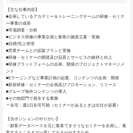
【主な仕事内容】
■企画しているアカデミー＆トレーニングチームの研修・セミナ
ー事業の成長
■市場調査・分析
■ビジネス研修の事業企画と集客の施策立案・実施
■目標/売上管理
■営業チームとの拡販プランと実施
■研修・セミナーの開発及び品質とサービスの維持と向上
■研修プラットフォームの企画、開発のプロジェクトマネージメ
ント
■Eラーニングなど事業計画の起案、コンテンツの企画・開発
■新規研修・セミナーの企画及びプロモーション、リリース
■グループ海外コンテンツの導入
■その他部門で発生する業務
＊在宅：週1日在宅可能（セミナーがあるときは出社が必要）
【当ポジションのやりがい】
・顧客データベースを元に集客できそうなセミナーを企画し、集
客するところまで一貫しておまかせするため、