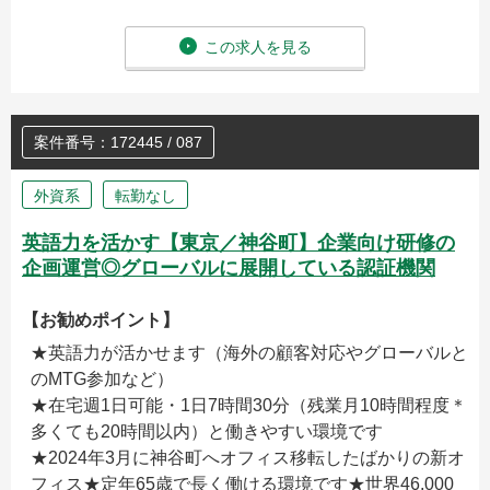
この求人を見る
案件番号：172445 / 087
外資系
転勤なし
英語力を活かす【東京／神谷町】企業向け研修の
企画運営◎グローバルに展開している認証機関
【お勧めポイント】
★英語力が活かせます（海外の顧客対応やグローバルと
のMTG参加など）
★在宅週1日可能・1日7時間30分（残業月10時間程度＊
多くても20時間以内）と働きやすい環境です
★2024年3月に神谷町へオフィス移転したばかりの新オ
フィス★定年65歳で長く働ける環境です★世界46,000