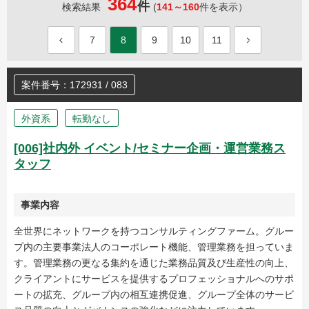
364
件
検索結果
(
141～160
件を表示）
7
8
9
10
11
案件番号：172931 / 083
外資系
転勤なし
[006]社内外 イベント/セミナー企画・運営業務ス
タッフ
事業内容
全世界にネットワークを持つコンサルティングファーム。グルー
プ内の主要事業法人のコーポレート機能、管理業務を担っていま
す。管理業務の更なる集約を通じた業務品質及び生産性の向上、
クライアントにサービスを提供するプロフェッショナルへのサポ
ートの拡充、グループ内の相互連携促進、グループ全体のサービ