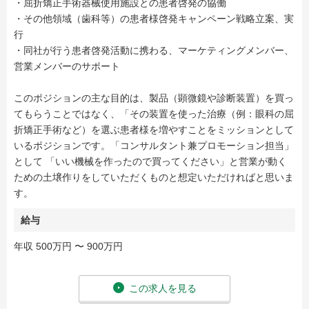
・屈折矯正手術器械使用施設との患者啓発の協働
・その他領域（歯科等）の患者様啓発キャンペーン戦略立案、実
行
・同社が行う患者啓発活動に携わる、マーケティングメンバー、
営業メンバーのサポート
このポジションの主な目的は、製品（顕微鏡や診断装置）を買っ
てもらうことではなく、「その装置を使った治療（例：眼科の屈
折矯正手術など）を選ぶ患者様を増やすことをミッションとして
いるポジションです。「コンサルタント兼プロモーション担当」
として 「いい機械を作ったので買ってください」と営業が動く
ための土壌作りをしていただくものと想定いただければと思いま
す。
給与
年収 500万円 〜 900万円
この求人を見る