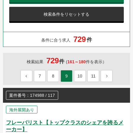
検索条件をリセットする
7
2
9
件
条件に合う求人
729
件
検索結果
(
161～180
件を表示）
7
8
9
10
11
案件番号：174988 / 117
海外展開あり
フレーバリスト【トップクラスのシェアを誇るメ
ーカー】