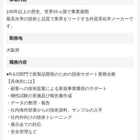
100年以上の歴史、世界55ヵ国で事業展開
最高水準の技術と品質で業界をリードする外資系化学メーカーで
す。
勤務地
大阪府
職務内容
●R＆D部門で新製品開発のための技術サポート業務全般
【具体的には】
・顧客への技術提案による新規事業獲得のサポート
・物性試験の実施及び報告書作成
・データの整理・報告
・社内海外部署からの技術資料、サンプルの入手
・社内外向けの技術トレーニング
・展示会での対応
・安全管理など