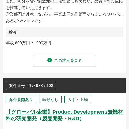
また、海外を含む製造元の工場監査にも携わり、品質体制の強化
を推進していただきます。
営業部門と連携しながら、事業成長を品質面から支えるやりがい
あるポジションです。
給与
年収 800万円 〜 900万円
この求人を見る
案件番号：174933 / 108
海外展開あり
転勤なし
大手・上場
【グローバル企業】Product Development/無機材
料の研究開発（製品開発・R&D）