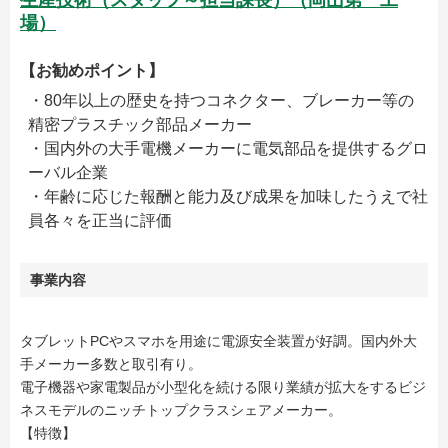
生産技術（スタッフ～担当課長）（岡山第一工
場）
【お勧めポイント】
・80年以上の歴史を持つコネクター、ブレーカー等の
精密プラスチック部品メーカー
・国内外の大手電機メーカーに電気部品を提供するグロ
ーバル企業
・年齢に応じた報酬と能力及び成果を加味したうえで社
員各々を正当に評価
事業内容
タブレットPCやスマホを用途に電源安全装置が好調。国内外大
手メーカー多数と取引有り。
電子機器や家電製品が小型化を続ける限り業績が拡大をするビジ
ネスモデルのニッチトップクラスシェアメーカー。
【特徴】