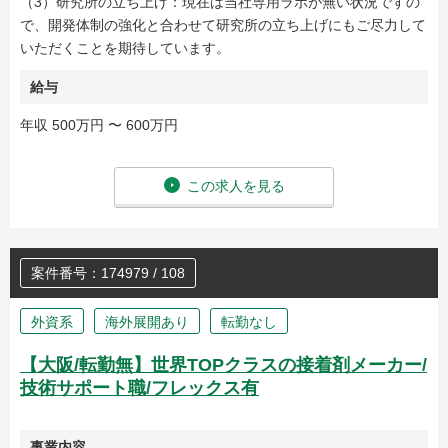
（3）研究所の立ち上げ：現在は当社専用ラボが無い状況ですの
で、開発体制の強化と合わせて研究所の立ち上げにもご尽力して
いただくことを期待しています。
給与
年収 500万円 〜 600万円
この求人を見る
案件番号：174979 / 108
外資系
海外展開あり
転勤なし
【大阪/転勤無】世界TOPクラスの接着剤メーカー/
技術サポート職/フレックス有
事業内容