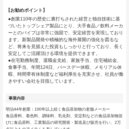
【お勧めポイント】
●創業110年の歴史に裏打ちされた経営と独自技術に基
づいたトップシェア製品にとり、大手食品／飲料メーカ
ーとのパイプは非常に強固で、安定経営を実現しており
ます。新製品開発や積極的な海外展開の強化を図るな
ど、将来を見据えた投資もしっかりと行っており、長く
安定してご活躍頂ける環境を提供できます。
●在宅勤務制度、退職金支給、家族手当、住宅補給金、
食事手当、年間124日、バースデー休暇、メモリアル休
暇、時間帯有休制度など福利厚生を充実させ、社員が働
きやすい会社を目指しています。
事業内容
明治44年創業：100年以上続く食品添加物の老舗メーカー
食品香料、着色料、調味料、乳化剤、安定剤などの食品添加物並
びに食品原料、工業製品の研究開発・製造及び販売を行い、2万