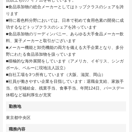
点以上ものアイテムを有しています。
■食品添加物の総合メーカーとしてはトップクラスのシェアを誇
ります
■特に着色料分野においては、日本で初めて食用色素の開発に成
功するなどトップクラスのシェアを誇っています
■食品添加物のリーディンパニー、あらゆる大手食品メーカー飲
料、菓子メーカーと取引がございます
■メーカー機能と卸売機能の両方を備える大手企業となり、多分
野にわたる食品添加物を扱っています
■積極的な海外展開をしています（アメリカ、イギリス、シンガ
ポール、ペルーに現地法人設立）
■自社工場を3つ所有しています（大阪、滋賀、岡山）
■社員が働きやすい企業を目指しています：退職金支給、家族手
当、住宅補給金、残業手当、食事手当、年間124日、バースデー
休暇など福利厚生が充実
勤務地
東京都中央区
職務内容