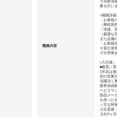
※溶射溶
案も行い
○職務詳細
・お客様
（摩耗箇
・溶接、
（最適な
また設備
・お客様
職務内容
※直行直
※社用車
○入社後：
■教育／育
1年目は
所の営業
活躍頂く
業界未経
ービスマ
部品メー
を持った
＜主な研
入社直後：
入社3ヶ