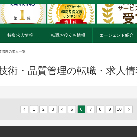
特集求人情報
転職お役立ち情報
エージェント紹介
質管理の求人一覧
技術・品質管理の転職・求人情
1
2
3
4
5
6
7
8
9
10