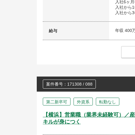
入社6ヶ
入社から
入社から3
年収 400
給与
案件番号：171308 / 088
第二新卒可
外資系
転勤なし
【横浜】営業職（業界未経験可）／産
キルが身につく