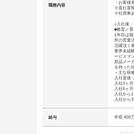
・お客様
職務内容
※直行直
※社用車
○入社後：
■教育／育
1年目は
所の営業
活躍頂く
業界未経
ービスマ
部品メー
を持った
＜主な研
入社直後：
入社3ヶ
入社6ヶ
入社から
入社から3
年収 400
給与