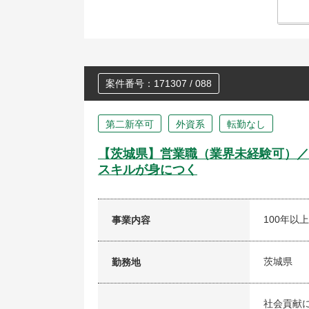
案件番号：171307 / 088
第二新卒可
外資系
転勤なし
【茨城県】営業職（業界未経験可）／
スキルが身につく
100年
事業内容
茨城県
勤務地
社会貢献