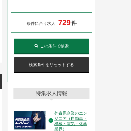
7
2
9
件
条件に合う求人
この条件で検索
検索条件をリセットする
特集求人情報
外資系企業のエン
ジニア（自動車・
機械・電気・化学
業界）