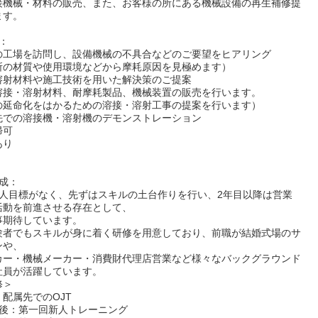
接機械・材料の販売、また、お客様の所にある機械設備の再生補修提
ます。
：
の工場を訪問し、設備機械の不具合などのご要望をヒアリング
所の材質や使用環境などから摩耗原因を見極めます）
溶射材料や施工技術を用いた解決策のご提案
溶接・溶射材料、耐摩耗製品、機械装置の販売を行います。
の延命化をはかるための溶接・溶射工事の提案を行います）
先での溶接機・溶射機のデモンストレーション
帰可
あり
成：
個人目標がなく、先ずはスキルの土台作りを行い、2年目以降は営業
活動を前進させる存在として、
事期待しています。
験者でもスキルが身に着く研修を用意しており、前職が結婚式場のサ
ンや、
カー・機械メーカー・消費財代理店営業など様々なバックグラウンド
社員が活躍しています。
修＞
配属先でのOJT
月後：第一回新人トレーニング