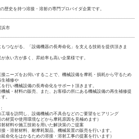
以上の歴史を持つ溶接・溶射の専門プロバイダ企業です。
横浜市
にもつながる、「設備機器の長寿命化」を支える技術を提供頂きま
収が永い方が多く、昇給率も高い企業様です。
直接ニーズをお伺いすることで、機械設備を摩耗・損耗から守るため
再生補修や
工を行い機械設備の長寿命化をサポート頂きます。
接機械・材料の販売、また、お客様の所にある機械設備の再生補修提
ます。
：
の工場を訪問し、設備機械の不具合などのご要望をヒアリング
所の材質や使用環境などから摩耗原因を見極めます）
溶射材料や施工技術を用いた解決策のご提案
溶接・溶射材料、耐摩耗製品、機械装置の販売を行います。
の延命化をはかるための溶接・溶射工事の提案を行います）