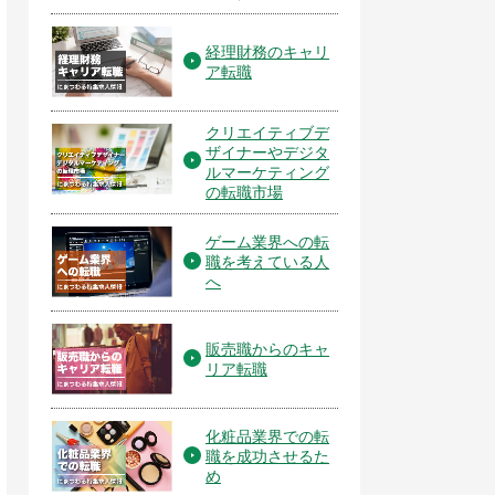
経理財務のキャリ
ア転職
クリエイティブデ
ザイナーやデジタ
ルマーケティング
の転職市場
ゲーム業界への転
職を考えている人
へ
販売職からのキャ
リア転職
化粧品業界での転
職を成功させるた
め