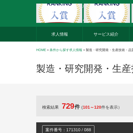
外資系企業の転職・キャリア転職ならアージスジャパン
求人情報
サービス紹介
HOME
>
条件から探す求人情報
> 製造・研究開発・生産技術・品
製造・研究開発・生産
729
件
検索結果
(
101～120
件を表示）
案件番号：171310 / 088