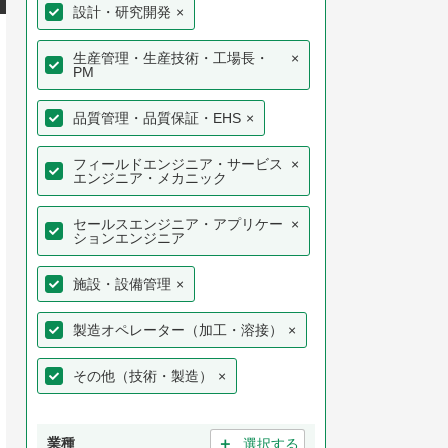
設計・研究開発
×
生産管理・生産技術・工場長・
×
PM
品質管理・品質保証・EHS
×
フィールドエンジニア・サービス
×
エンジニア・メカニック
セールスエンジニア・アプリケー
×
ションエンジニア
施設・設備管理
×
製造オペレーター（加工・溶接）
×
その他（技術・製造）
×
＋
業種
選択する