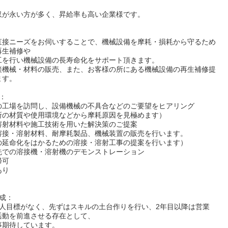
収が永い方が多く、昇給率も高い企業様です。
直接ニーズをお伺いすることで、機械設備を摩耗・損耗から守るため
再生補修や
工を行い機械設備の長寿命化をサポート頂きます。
接機械・材料の販売、また、お客様の所にある機械設備の再生補修提
ます。
：
の工場を訪問し、設備機械の不具合などのご要望をヒアリング
所の材質や使用環境などから摩耗原因を見極めます）
溶射材料や施工技術を用いた解決策のご提案
溶接・溶射材料、耐摩耗製品、機械装置の販売を行います。
の延命化をはかるための溶接・溶射工事の提案を行います）
先での溶接機・溶射機のデモンストレーション
帰可
あり
成：
個人目標がなく、先ずはスキルの土台作りを行い、2年目以降は営業
活動を前進させる存在として、
事期待しています。