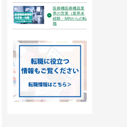
医療機医療機器業
界の営業（業界未
経験・MRからの転
職