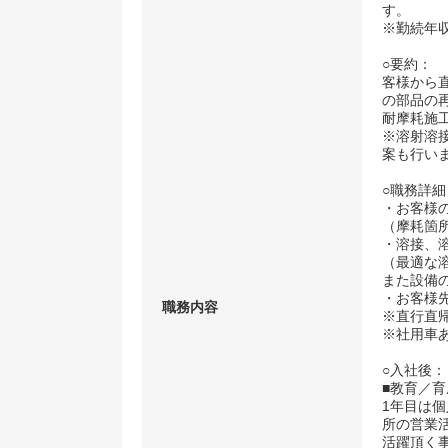
す。
※勤続年
○要約：
客様から
の部品の
耐摩耗施
※溶射溶
案も行い
○職務詳細
・お客様
（摩耗箇
・溶接、
（最適な
また設備
・お客様
職務内容
※直行直
※社用車
○入社後：
■教育／育
1年目は
所の営業
活躍頂く