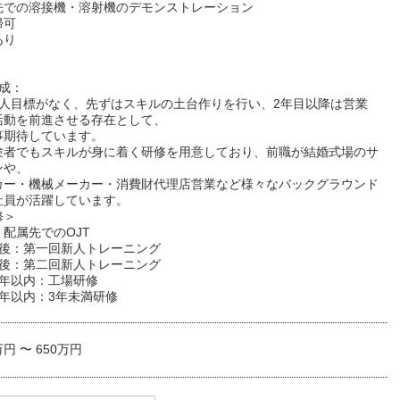
先での溶接機・溶射機のデモンストレーション
帰可
あり
成：
個人目標がなく、先ずはスキルの土台作りを行い、2年目以降は営業
活動を前進させる存在として、
事期待しています。
験者でもスキルが身に着く研修を用意しており、前職が結婚式場のサ
ンや、
カー・機械メーカー・消費財代理店営業など様々なバックグラウンド
社員が活躍しています。
修＞
配属先でのOJT
月後：第一回新人トレーニング
月後：第二回新人トレーニング
1年以内：工場研修
年以内：3年未満研修
万円 〜 650万円