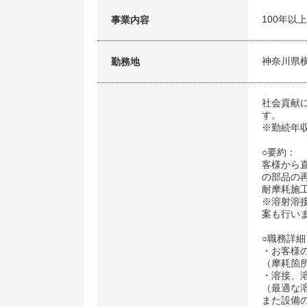
100年
事業内容
神奈川県
勤務地
社会貢献
す。
※勤続年
○要約：
客様から
の部品の
耐摩耗施
※溶射溶
案も行い
○職務詳細
・お客様
（摩耗箇
・溶接、
（最適な
また設備