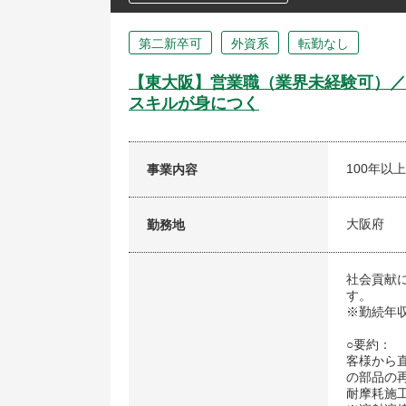
第二新卒可
外資系
転勤なし
【東大阪】営業職（業界未経験可）／
スキルが身につく
100年
事業内容
大阪府
勤務地
社会貢献
す。
※勤続年
○要約：
客様から
の部品の
耐摩耗施