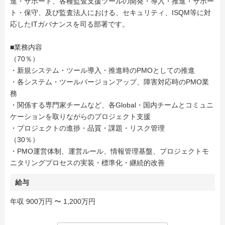
進・サポート、各種監査支援ツールの開発・導入・推進・サポー
ト・保守、及び監査法人における、セキュリティ、ISQM等に対
応したITガバナンスを司る部署です。
■業務内容
（70％）
・新規システム・ツール導入・推進時のPMOとしての推進
・各システム・ツールバージョンアップ、障害対応時のPMO業
務
・関係する専門家チームなど、各Global・国内チームとコミュニ
ケーションを取りながらのプロジェクト支援
・プロジェクトの進捗・品質・課題・リスク管理
（30％）
・PMO運営体制、運営ルール、情報管理基盤、プロジェクトモ
ニタリングプロセスの実装・標準化・継続的改善
給与
年収 900万円 〜 1,200万円