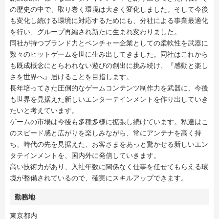
の歴史の中で、取り巻く環境は大きく変化しました。そして今後
も変化し続ける環境に対応するためにも、分社による事業最適化
を行い、グループ再編され新たに生まれ変わりました。
同社が持つブランド力とベンチャー企業としての柔軟性を武器に
数々のヒットゲームを世に生み出してきました。同社はこれから
も既成概念にとらわれない遊びの創出に挑み続け、『感動と楽し
さを世界へ』届けることを目指します。
長年培ってきた圧倒的なゲームコンテンツ制作力を武器に、今後
も世界を見据えた新しいエンターテインメントを作り出していき
たいと考えています。
ゲームの市場は今後も多種多様に拡張し続けています。私達はこ
のスピード感と広がりを楽しみながら、常にアンテナを高く持
ち、時代の先を見据えた、お客さまをあっと驚かせる新しいエン
タテインメントを、国内外に発信していきます。
高い技術力があり、入社年数に関係なく仕事を任せてもらえる環
境が整備されているので、確実にスキルアップできます。
勤務地
東京都内