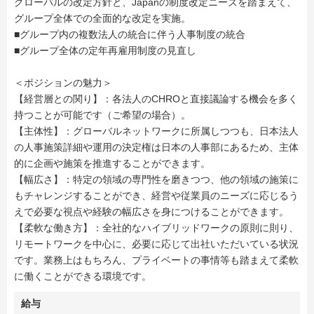
グローバルの改定方針と、Japanの制度改定ニーズを踏まえて、
グループ全体での全面的な改定を実施。
■グループ内の複数法人の統合に伴う人事制度の統合
■グループ全体の定年再雇用制度の見直し
＜ポジションの魅力＞
【経営層との関り】：各法人のCHROと直接議論する機会を多く
持つことが可能です（ご希望の場合）。
【主体性】：グローバルネットワークに所属しつつも、日本法人
の人事施策詳細や運用の決定権は日本の人事部にあるため、主体
的に企画や施策を推進することができます。
【幅広さ】：特定の領域の専門性を磨きつつ、他の領域の施策に
もチャレンジすることができ、経営や従業員のニーズに応じるう
えで必要な視点や経験の幅広さを身につけることができます。
【柔軟な働き方】：全社的なハイブリッドワークの原則に則り、
リモートワークを中心に、必要に応じて出社いただいている状況
です。業務上はもちろん、プライベートの事情等も踏まえて柔軟
に働くことができる環境です。
給与