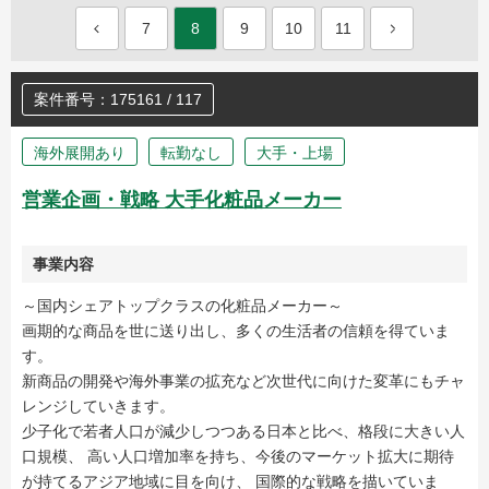
7
8
9
10
11
案件番号：175161 / 117
海外展開あり
転勤なし
大手・上場
営業企画・戦略 大手化粧品メーカー
事業内容
～国内シェアトップクラスの化粧品メーカー～
画期的な商品を世に送り出し、多くの生活者の信頼を得ていま
す。
新商品の開発や海外事業の拡充など次世代に向けた変革にもチャ
レンジしていきます。
少子化で若者人口が減少しつつある日本と比べ、格段に大きい人
口規模、 高い人口増加率を持ち、今後のマーケット拡大に期待
が持てるアジア地域に目を向け、 国際的な戦略を描いていま