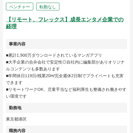
ベンチャー
転勤なし
【リモート、フレックス】成長エンタメ企業での
経理
事業内容
■累計1,900万ダウンロードされているマンガアプリ
■大手企業の合弁会社で安定性◎自社内に編集部がありオリジナ
ルコンテンツも多数あります
■年間休日119日/残業20H/完全週休2日制でプライベートも充実
できます
■リモートワークOK、児童手当など福利厚生も整備され働きやす
い環境です
勤務地
東京都港区
職務内容