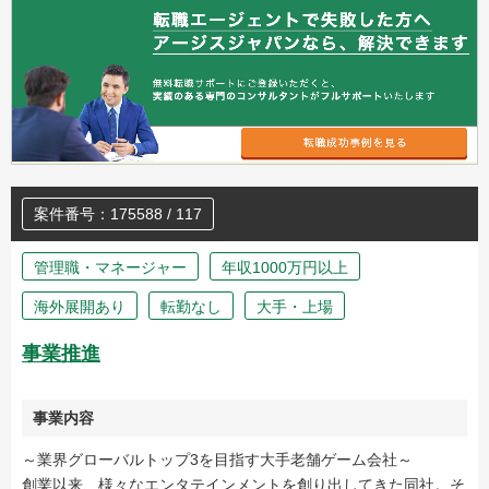
案件番号：175588 / 117
管理職・マネージャー
年収1000万円以上
海外展開あり
転勤なし
大手・上場
事業推進
事業内容
～業界グローバルトップ3を目指す大手老舗ゲーム会社～
創業以来、様々なエンタテインメントを創り出してきた同社。そ