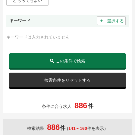
どちらでもよい
＋
キーワード
選択する
キーワードは入力されていません
この条件で検索
検索条件をリセットする
8
8
6
件
条件に合う求人
886
件
検索結果
(
141～160
件を表示）