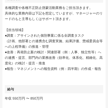
各種調査や各種不正防止啓蒙活動業務をご担当頂きます。
具体的な業務内容は下記を想定していますが、マネージャーのリ
ードのもと主導もしくはサポート頂きます。
【担当領域】
●調査：アサインされた個別事案に係る全調査タスク
（計画、他部署との連携含む調査実施、結果評価、懲戒委員会等
への上程準備）の推進・管理
●改善：再発防止案の検討・関連部署（例：人事、独立性等）へ
の連携・提言、部門内の業務改善（効率化、体系化、精緻化、高
度化）の検討・提言・推進
●報告：マネジメントへの報告資料（例：四半期）の作成・報告
給与
年収 550万円 〜 850万円