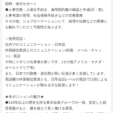
招聘・来日サポート
◆人事労務：入退社手続き、雇用契約書の確認と作成(日・英)、
人事考課の管理、社会保険手続きなどの労務業務
※その他、ジョブローテーションにて、経理や法務などの業務に
も触れていただく可能性があります。
～使用言語～
社内でのコミュニケーション：日本語
外国籍従業員とのコミュニケーション(対面・メール・チャッ
ト)：英語
※特にイギリス出身者が多いです。(その他アメリカ・カナダ・
オーストラリア等)
また、日本での勤務・居住歴が長い社員が多く在籍しています。
英語圏の外国籍従業員とも、日常会話レベルの英語で口頭による
コミュニケーションが取れる方を歓迎します！
★本ポジションの魅力★
◆115年以上の歴史を誇る東京短資グループの一員。安定した経
営基盤のもと、腰を据えて長く働ける環境。