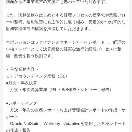
務面からの事業運営の支援にも携わっていただきます。
また、決算業務をはじめとする経理プロセスの標準化や業務フロ
ーの整備、運用改善にも主体的に取り組み、安定的かつ効率的な
財務管理体制の構築を推進していただきます。
本ポジションはファイナンスマネージャーへレポートし、経理の
中核メンバーとして決算業務の確実な遂行と経理プロセスの整
備・改善を担う役割です。
＜主な業務内容＞
１）アカウンティング業務（GL）
●月次・年次決算
・月次・年次決算業務（P/L・B/S作成・レビュー・報告）
●レポーティング
・月次・年次の財務レポートおよび管理会計レポートの作成・サ
ポート
・Oracle NetSuite、Workday、Adaptiveを使用した各種レポート
の作成・報告