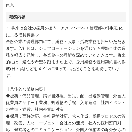
東京
職務内容
＼ 将来は会社の採用を担うコアメンバーへ！管理部の体制強化
による増員募集 ／
金融企業の管理部門にて、総務・人事・労務業務を担当いただき
ます。入社後は、ジョブローテーションを通じて管理部全体の業
務を幅広く経験し、各業務への理解を深めていただきます。将来
的には、適性や希望を踏まえた上で、採用業務や雇用契約書の作
成(日・英)などをメインに担っていただくことを期待していま
す。
【具体的な業務内容】
◆総務：備品管理、請求書処理、出張手配、出退勤管理、外国人
従業員のサポート業務、郵送物の手配、入館連絡、社内イベント
の準備・運営、社内外電話対応
◆採用：面接対応、会社見学対応、求人作成、採用プロセスの管
理・改善、人材エージェント会社との連携、社内の採用窓口対
応、候補者とのコミュニケーション、外国人候補者の海外からの