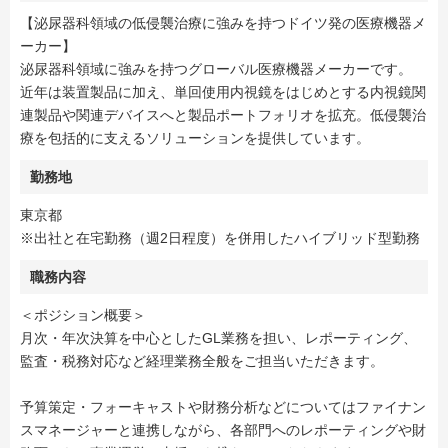
【泌尿器科領域の低侵襲治療に強みを持つドイツ発の医療機器メ
ーカー】
泌尿器科領域に強みを持つグローバル医療機器メーカーです。
近年は装置製品に加え、単回使用内視鏡をはじめとする内視鏡関
連製品や関連デバイスへと製品ポートフォリオを拡充。低侵襲治
療を包括的に支えるソリューションを提供しています。
勤務地
東京都
※出社と在宅勤務（週2日程度）を併用したハイブリッド型勤務
職務内容
＜ポジション概要＞
月次・年次決算を中心としたGL業務を担い、レポーティング、
監査・税務対応など経理業務全般をご担当いただきます。
予算策定・フォーキャストや財務分析などについてはファイナン
スマネージャーと連携しながら、各部門へのレポーティングや財