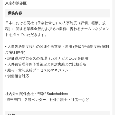
東京都渋谷区
職務内容
日本における同社（子会社含む）の人事制度（評価、報酬、規
程）に関する業務全般およびその業務に携わるチームマネジメン
トを担っていただきます。
• 人事処遇制度設計の関連企画立案・運用 (等級/評価制度/報酬制
度/福利厚生)
• 評価運用プロセスの管理（カオナビとExcelを使用）
• 人件費管理年間予算策定と月次実績との比較分析
• 給与・賞与支給プロセスのマネジメント
• 労働組合対応
社内外の関係会社・部署/ Stakeholders
·担当部門、各種ベンダー、社外弁護士・社労士など