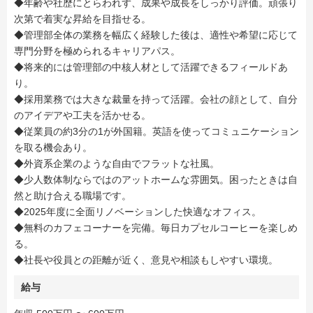
◆年齢や社歴にとらわれず、成果や成長をしっかり評価。頑張り
次第で着実な昇給を目指せる。
◆管理部全体の業務を幅広く経験した後は、適性や希望に応じて
専門分野を極められるキャリアパス。
◆将来的には管理部の中核人材として活躍できるフィールドあ
り。
◆採用業務では大きな裁量を持って活躍。会社の顔として、自分
のアイデアや工夫を活かせる。
◆従業員の約3分の1が外国籍。英語を使ってコミュニケーション
を取る機会あり。
◆外資系企業のような自由でフラットな社風。
◆少人数体制ならではのアットホームな雰囲気。困ったときは自
然と助け合える職場です。
◆2025年度に全面リノベーションした快適なオフィス。
◆無料のカフェコーナーを完備。毎日カプセルコーヒーを楽しめ
る。
◆社長や役員との距離が近く、意見や相談もしやすい環境。
給与