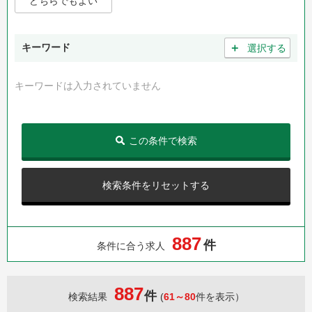
どちらでもよい
＋
キーワード
選択する
キーワードは入力されていません
この条件で検索
検索条件をリセットする
8
8
7
件
条件に合う求人
887
件
検索結果
(
61～80
件を表示）