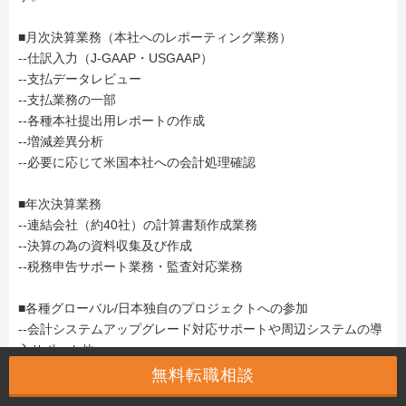
■月次決算業務（本社へのレポーティング業務）
--仕訳入力（J-GAAP・USGAAP）
--支払データレビュー
--支払業務の一部
--各種本社提出用レポートの作成
--増減差異分析
--必要に応じて米国本社への会計処理確認
■年次決算業務
--連結会社（約40社）の計算書類作成業務
--決算の為の資料収集及び作成
--税務申告サポート業務・監査対応業務
■各種グローバル/日本独自のプロジェクトへの参加
--会計システムアップグレード対応サポートや周辺システムの導
入サポート他
--業務効率化の為のプロジェクト
無料転職相談