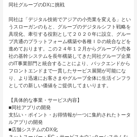
同社グループのDXに挑戦
同社は「デジタル技術でアジアの小売業を変える」とい
うスローガンのもと、グループのデジタルシフト戦略を
具現化、牽引する役割として２０２０年に設立、グルー
プ共通のプラットフォーム構築や各種ＩＤの統合などを
進めております。この２４年１２月からグループ小売各
社の基幹システムを長年構築してきた同社グループ企業
のIT事業部門と統合することにより、バックエンドから
フロントエンドまで一貫したサービス展開が可能にな
り、より迅速にお客さまやグループ全体に生活インフラ
としての新しい価値をご提供してまいります。
【具体的な事業・サービス内容】
■同社アプリの開発
支払い・ポイント・お得情報が一つに集約されたトータ
ルアプリの開発
■店舗システムのDX化
ネットスーパー・EC・サービスカウンターシステムな