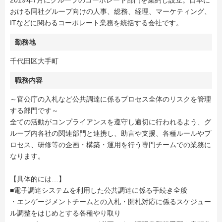
2019年7月にグループのコーポレート部門を集約し設立。日本に
おける同社グループ向けの人事、総務、経理、マーケティング、
ITなどに関わるコーポレート業務を統括する会社です。
勤務地
千代田区大手町
職務内容
～官公庁の入札など公共調達に係るプロセス全体のリスクを管理
する部門です～
全ての活動がコンプライアンスを遵守し適切に行われるよう、グ
ループ内各社の関連部門と連携し、助言や支援、各種ルールやプ
ロセス、研修等の企画・構築・運用を行う専門チームでの業務に
なります。
【具体的には…】
■電子調達システムを利用した公共調達に係る手続き全般
・エンゲージメントチームとの入札・開札対応に係るスケジュー
ル調整をはじめとする各種やり取り