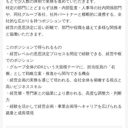
もとで少人数の体制で業務を進めていただきます。
特定の部門にとどまらず法務・内部監査・人事等の社内関係部門
や、同社グループ各社、社外パートナーと横断的に連携する、全
社的な広がりを持つポジションです。
経営の意思決定に近い距離で、部門や役職を越えて多様な関係者
と協働いただきます。
このポジションで得られるもの
・経営レベルの意思決定プロセスを間近で経験できる、経営中枢
でのポジション
・グループ全体のDXという大規模テーマに、担当役員の「右
腕」として戦略立案・推進から関与できる機会
・経営企画の実務を通じて培われる、会社全体を俯瞰する視点と
高いビジネススキル
・経営層・専門家との協業により磨かれる、高度な調整力・判断
力
・経験を活かして経営企画・事業企画等へキャリアを広げられる
裁量と成長環境