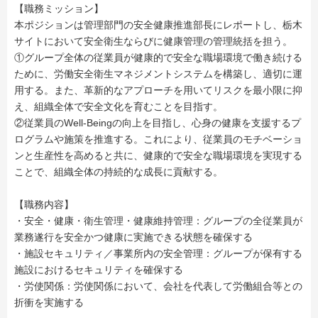
【職務ミッション】
本ポジションは管理部門の安全健康推進部長にレポートし、栃木
サイトにおいて安全衛生ならびに健康管理の管理統括を担う。
①グループ全体の従業員が健康的で安全な職場環境で働き続ける
ために、労働安全衛生マネジメントシステムを構築し、適切に運
用する。また、革新的なアプローチを用いてリスクを最小限に抑
え、組織全体で安全文化を育むことを目指す。
②従業員のWell-Beingの向上を目指し、心身の健康を支援するプ
ログラムや施策を推進する。これにより、従業員のモチベーショ
ンと生産性を高めると共に、健康的で安全な職場環境を実現する
ことで、組織全体の持続的な成長に貢献する。
【職務内容】
・安全・健康・衛生管理・健康維持管理：グループの全従業員が
業務遂行を安全かつ健康に実施できる状態を確保する
・施設セキュリティ／事業所内の安全管理：グループが保有する
施設におけるセキュリティを確保する
・労使関係：労使関係において、会社を代表して労働組合等との
折衝を実施する