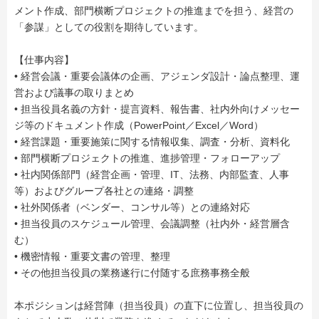
メント作成、部門横断プロジェクトの推進までを担う、経営の
「参謀」としての役割を期待しています。
【仕事内容】
• 経営会議・重要会議体の企画、アジェンダ設計・論点整理、運
営および議事の取りまとめ
• 担当役員名義の方針・提言資料、報告書、社内外向けメッセー
ジ等のドキュメント作成（PowerPoint／Excel／Word）
• 経営課題・重要施策に関する情報収集、調査・分析、資料化
• 部門横断プロジェクトの推進、進捗管理・フォローアップ
• 社内関係部門（経営企画・管理、IT、法務、内部監査、人事
等）およびグループ各社との連絡・調整
• 社外関係者（ベンダー、コンサル等）との連絡対応
• 担当役員のスケジュール管理、会議調整（社内外・経営層含
む）
• 機密情報・重要文書の管理、整理
• その他担当役員の業務遂行に付随する庶務事務全般
本ポジションは経営陣（担当役員）の直下に位置し、担当役員の