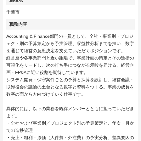
勤務地
千葉市
職務内容
Accounting & Finance部門の一員として、全社・事業別・プロジ
ェクト別の予算策定から予実管理、収益性分析までを担い、数字
を通じて経営の意思決定を支えていただくポジションです。
経営層や各事業部門と近い距離で、事業計画の策定とその進捗の
可視化をリードし、次の打ち手につながる示唆を届ける、経営企
画・FP&Aに近い役割を期待しています。
システム開発・保守案件ごとの予算と採算を設計し、経営会議・
取締役会の議論の土台となる数字と資料をつくる。事業の成長を
数字の面から方向づけていく仕事です。
具体的には、以下の業務を既存メンバーとともに担っていただき
ます。
・全社および事業別／プロジェクト別の予算策定と、年次・月次
での進捗管理
・売上・粗利・原価（人件費・外注費）の予実分析、差異要因の