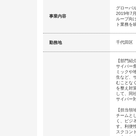
グローバ
2019年
事業内容
ループ向
ト業務を
千代田区
勤務地
【部門紹
サイバー
ミックや
生など、
むことな
を整え対
して、同社
サイバー
【担当領
チームと
く、ビジ
す。利便
スクコン