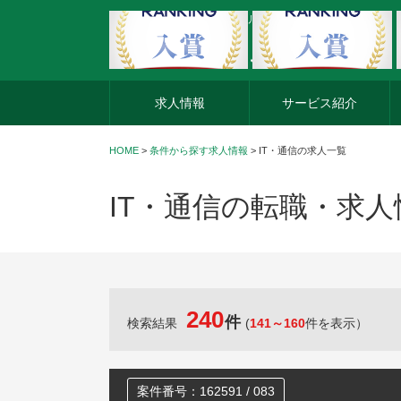
外資系企業の転職・キャリア転職ならアージスジャパン
求人情報
サービス紹介
HOME
>
条件から探す求人情報
> IT・通信の求人一覧
IT・通信の転職・求
240
件
検索結果
(
141～160
件を表示）
案件番号：162591 / 083