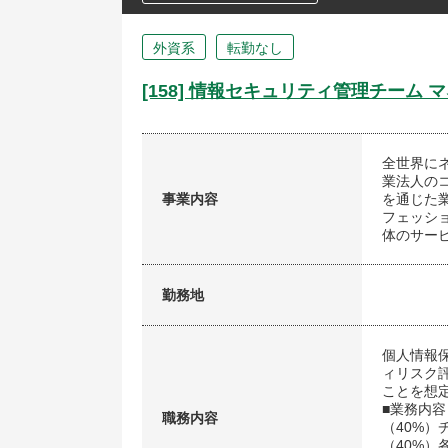
外資系
転勤なし
[158] 情報セキュリティ管理チーム
全世界に
業法人の
事業内容
を通じた
フェッシ
体のサー
勤務地
個人情報
ィリスク
ことを想
■業務内容
職務内容
（40%
（40%）