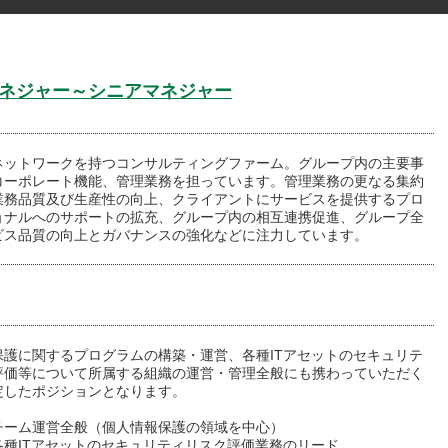
 マネジャー～シニアマネジャー
ネットワークを持つコンサルティングファーム。グループ内の主要事
コーポレート機能、管理業務を担っています。管理業務の更なる集約
業務品質及び生産性の向上、クライアントにサービスを提供するプロ
ョナルへのサポートの拡充、グループ内の相互連携促進、グループ全
ビス品質の向上とガバナンスの強化などに注力しています。
保護に関するプログラムの構築・運営、各種ITアセットのセキュリテ
評価等について所属する組織の運営・管理全般にも携わっていただく
定したポジションとなります。
）チーム運営全般（個人情報保護の領域を中心）
各種ITアセットのセキュリティリスク評価業務のリード