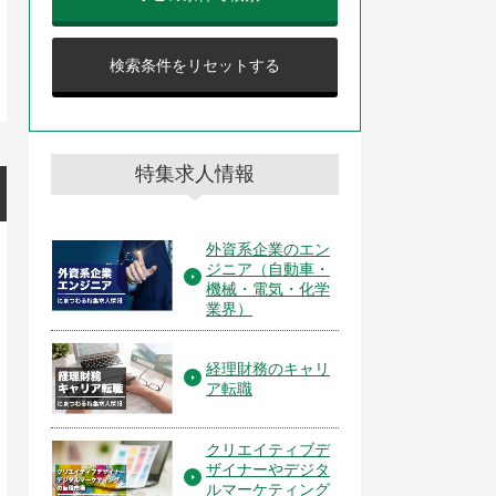
検索条件をリセットする
特集求人情報
外資系企業のエン
ジニア（自動車・
機械・電気・化学
業界）
経理財務のキャリ
ア転職
クリエイティブデ
ザイナーやデジタ
ルマーケティング