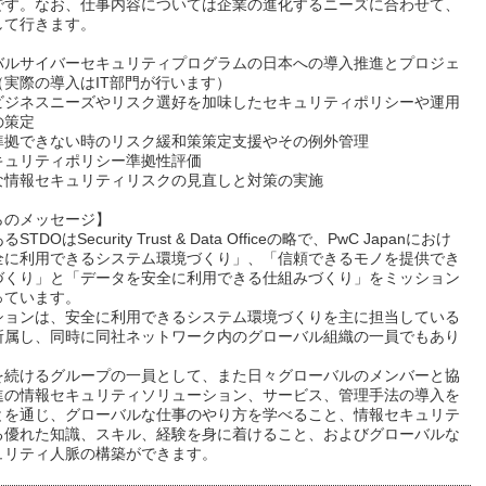
です。なお、仕事内容については企業の進化するニーズに合わせて、
して行きます。
バルサイバーセキュリティプログラムの日本への導入推進とプロジェ
（実際の導入はIT部門が行います）
ビジネスニーズやリスク選好を加味したセキュリティポリシーや運用
の策定
準拠できない時のリスク緩和策策定支援やその例外管理
キュリティポリシー準拠性評価
な情報セキュリティリスクの見直しと対策の実施
らのメッセージ】
TDOはSecurity Trust & Data Officeの略で、PwC Japanにおけ
全に利用できるシステム環境づくり」、「信頼できるモノを提供でき
づくり」と「データを安全に利用できる仕組みづくり」をミッション
っています。
ションは、安全に利用できるシステム環境づくりを主に担当している
所属し、同時に同社ネットワーク内のグローバル組織の一員でもあり
を続けるグループの一員として、また日々グローバルのメンバーと協
進の情報セキュリティソリューション、サービス、管理手法の導入を
とを通じ、グローバルな仕事のやり方を学べること、情報セキュリテ
る優れた知識、スキル、経験を身に着けること、およびグローバルな
ュリティ人脈の構築ができます。