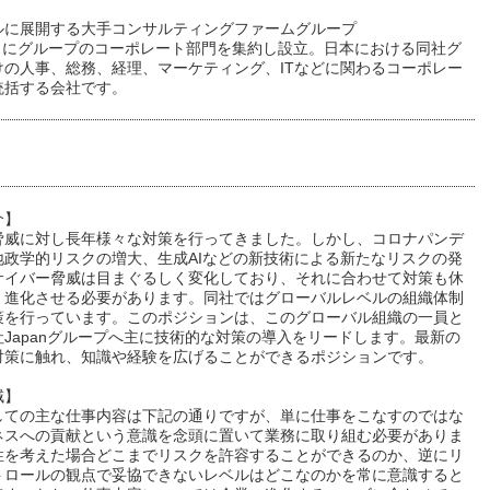
ルに展開する大手コンサルティングファームグループ
7月にグループのコーポレート部門を集約し設立。日本における同社グ
けの人事、総務、経理、マーケティング、ITなどに関わるコーポレー
統括する会社です。
介】
脅威に対し長年様々な対策を行ってきました。しかし、コロナパンデ
地政学的リスクの増大、生成AIなどの新技術による新たなリスクの発
サイバー脅威は目まぐるしく変化しており、それに合わせて対策も休
く進化させる必要があります。同社ではグローバルレベルの組織体制
策を行っています。このポジションは、このグローバル組織の一員と
Japanグループへ主に技術的な対策の導入をリードします。最新の
対策に触れ、知識や経験を広げることができるポジションです。
域】
しての主な仕事内容は下記の通りですが、単に仕事をこなすのではな
ネスへの貢献という意識を念頭に置いて業務に取り組む必要がありま
性を考えた場合どこまでリスクを許容することができるのか、逆にリ
トロールの観点で妥協できないレベルはどこなのかを常に意識すると