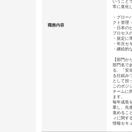
いうこと
常に進化
・グロー
クト管理
職務内容
・日本の
プロセス
・規定に
・年次セ
・継続的
【部門か
部門名であるS
る、「安
る仕組み
として担
このポジ
チームに
ます。
毎年成長
業し、先
進めるこ
ィに関す
情報セキ