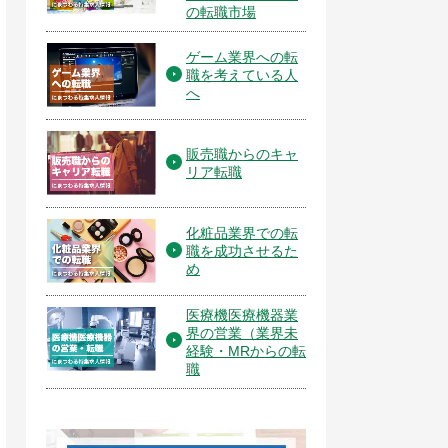
の転職市場
ゲーム業界への転
職を考えている人
へ
販売職からのキャ
リア転職
化粧品業界での転
職を成功させるた
め
医療機医療機器業
界の営業（業界未
経験・MRからの転
職