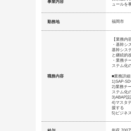
事業内容
ュールを
福岡市
勤務地
【業務内
・基幹シ
基幹シス
と継続的
・業務チ
ステム化
職務内容
■業務詳細
1)SAP
2)業務
ステム化
3)ABA
4)マス
援する
5)ビジ
年収 700
給与