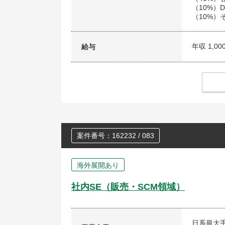
（10%）De
（10%
年収 1,00
給与
案件番号：162232 / 083
海外展開あり
社内SE（販売・SCM領域）
日系最大