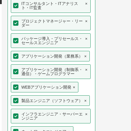
ITコンサルタント・ITアナリス
×
ト・IT監査
プロジェクトマネージャー・リー
×
ダー
パッケージ導入・プリセールス・
×
セールスエンジニア
アプリケーション開発（業務系）
×
アプリケーション開発（制御系・
×
通信）・ゲームプログラマー
WEBアプリケーション開発
×
製品エンジニア（ソフトウェア）
×
インフラエンジニア・サーバーエ
×
ンジニア