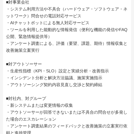
■対事業会社
・システム利用方法や不具合（ハードウェア・ソフトウェア・ネ
ットワーク）問合せの電話対応サービス
・AIチャットボットによる無人対応サービス
・ツールを利用した能動的な情報発信（便利な機能の発信やFAQ
公開、緊急情報提供等）
・アンケート調査による、評価（要望、課題、期待）情報収集と
改善施策立案実行
■対アウトソーサー
・生産性指標（KPI・SLO）設定と実績分析・改善指示
・インシデント分析と解決方法協議、施策実施指示
・アウトソーシング契約内容見直し交渉と契約締結
■対社内、対グループ
・新システムまたは変更情報の収集
・アウトソーサーが回答できないまたは不具合の問合せが多発し
た場合のエスカレーション
・アンケート調査結果のフィードバックと改善施策の立案実行依
頼と進捗管理