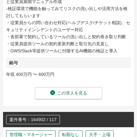
と従業員展開マニュアル作成
‐検証環境で機能を触ってみてリスクの洗い出しや活用方法を検
討してもらいます
・従業員からの問い合わせ対応(ヘルプデスク/チケット相談)、セ
キュリティインシデントのユーザー対応
・各部署で契約しているツールの洗い出しと契約巻き取り判断
・従業員提供ツールの契約更新判断と取引先の見直し
・GWS/Slack等提供ツールに付随するAI機能の検証と導入
給与
年収 400万円 〜 600万円
この求人を見る
案件番号：164902 / 117
管理職・マネージャー
転勤なし
大手・上場