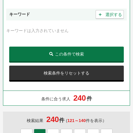
＋
キーワード
選択する
キーワードは入力されていません
この条件で検索
検索条件をリセットする
2
4
0
件
条件に合う求人
240
件
検索結果
(
121～140
件を表示）