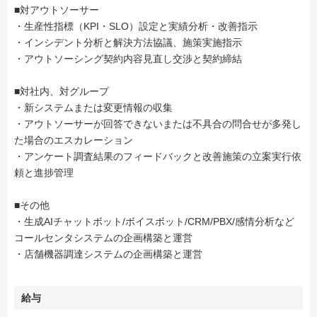
■対アウトソーサー
・生産性指標（KPI・SLO）設定と実績分析・改善指示
・インシデント分析と解決方法協議、施策実施指示
・アウトソーシング契約内容見直し交渉と契約締結
■対社内、対グループ
・新システムまたは変更情報の収集
・アウトソーサーが回答できないまたは不具合の問合せが多発し
た場合のエスカレーション
・アンケート調査結果のフィードバックと改善施策の立案実行依
頼と進捗管理
■その他
・生成AIチャットボット/ボイスボット/CRM/PBX/感情分析など
コールセンタシステムの企画構築と運営
・店舗機器調達システムの企画構築と運営
給与